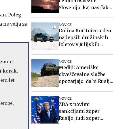
deloma osvežile
Slovenijo, kaj nas čaka
v prihodnjih dneh?
an. Poleg
 ne velja za
NOVICE
Dolina Koritnice: eden
najlepših družinskih
izletov v Julijskih
Alpah
amenom
NOVICE
Mediji: Ameriške
i korak,
obveščevalne službe
sem let
opozarjajo, da bi Rusija
lahko že kmalu
preizkusila Nato
NOVICE
membe,
ZDA z novimi
sankcijami zoper
Rusijo, tudi zoper
e
Putina