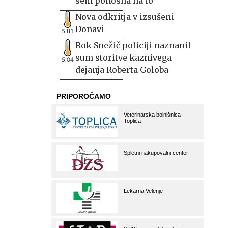
sem ponosna na to
Nova odkritja v izsušeni
Donavi
5,81
Rok Snežič policiji naznanil
sum storitve kaznivega
5,04
dejanja Roberta Goloba