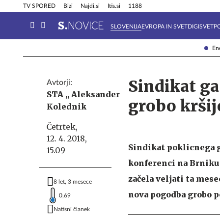
Info in obvestila
Tehnik
TV SPORED
Bizi
Najdi.si
Itis.si
1188
SLOVENIJA
EVROPA IN SVET
DIGISVET
P
Ene
Sindikat ga
Avtorji:
STA ,,
Aleksander
grobo kršij
Kolednik
Četrtek,
12. 4. 2018,
Sindikat poklicnega g
15.09
konferenci na Brniku 
začela veljati ta mese
8 let, 3 mesece
nova pogodba grobo po
0,69
Natisni članek