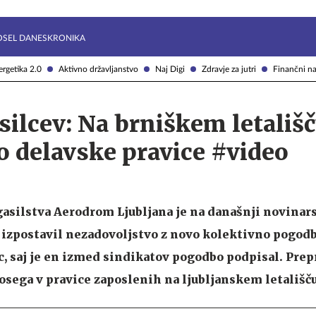
Želite prejemati e-novice?
Uživajmo pametno
OSEL DANES
KRONIKA
rgetika 2.0
Aktivno državljanstvo
Naj Digi
Zdravje za jutri
Finančni na
silcev: Na brniškem letališ
o delavske pravice #video
asilstva Aerodrom Ljubljana je na današnji novinar
izpostavil nezadovoljstvo z novo kolektivno pogodbo
c, saj je en izmed sindikatov pogodbo podpisal. Prepr
sega v pravice zaposlenih na ljubljanskem letališču