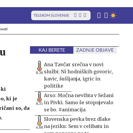
TELEKOM SLOVENIJE
sveti
ču
KAJ BERETE
ZADNJE OBJAVE
Ana Tavčar srečna v novi
službi: Ni hodniških govoric,
8,38
kavic, šušljanja, igric in
politike
ski
Arso: Močna nevihta v Sežani
, ki je
in Pivki. Samo še stopnjevalo
8,31
ičani so, da
se bo. #animacija
.
Slovenska pevka brez dlake
na jeziku: Sem v celibatu in
6,88