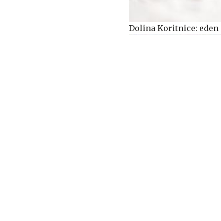
Dolina Koritnice: eden 
Izsušena Donava razburj