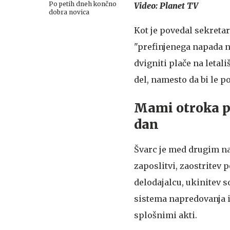
Po petih dneh končno
Video: Planet TV
dobra novica
Kot je povedal sekretar
"prefinjenega napada na
dvigniti plače na letal
del, namesto da bi le p
Mami otroka pr
dan
Švarc je med drugim n
zaposlitvi, zaostritev 
delodajalcu, ukinitev 
sistema napredovanja in
splošnimi akti.