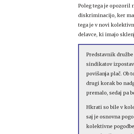
Poleg tega je opozoril 
diskriminacijo, ker ma
tega je v novi kolektiv
delavce, ki imajo skle
Predstavnik družbe 
sindikatov izposta
povišanja plač. Ob t
drugi korak bo nadg
premalo, sedaj pa b
Hkrati so bile v ko
saj je osnovna pogod
kolektivne pogodbe 