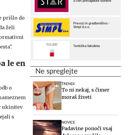
e prišlo do
da želi
normativni
esta".
a le en
Ne spreglejte
TRENDI
odb o
To ni nekaj, s čimer
moraš živeti
 posameznem
 ukinitev
jali s
NOVICE
Padavine ponoči vsaj