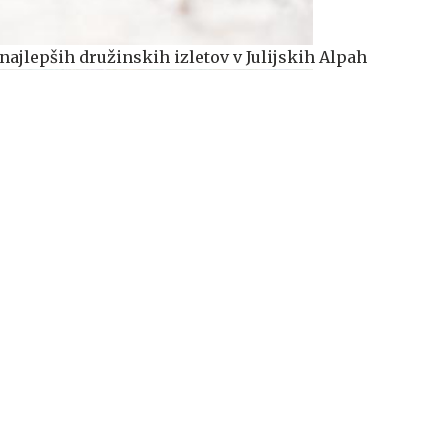
najlepših družinskih izletov v Julijskih Alpah
a turiste: Nismo plačali za to