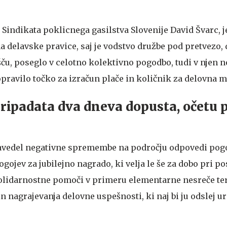
 Sindikata poklicnega gasilstva Slovenije David Švarc, j
 delavske pravice, saj je vodstvo družbe pod pretvezo, 
išču, poseglo v celotno kolektivno pogodbo, tudi v njen 
opravilo točko za izračun plače in količnik za delovna m
ipadata dva dneva dopusta, očetu p
avedel negativne spremembe na področju odpovedi pog
pogojev za jubilejno nagrado, ki velja le še za dobo pri
solidarnostne pomoči v primeru elementarne nesreče ter
 nagrajevanja delovne uspešnosti, ki naj bi ju odslej ure