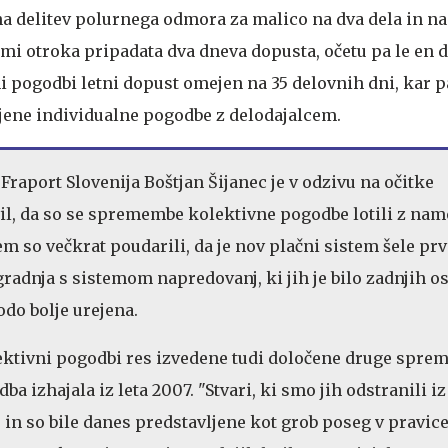
na delitev polurnega odmora za malico na dva dela in na
mi otroka pripadata dva dneva dopusta, očetu pa le en d
ni pogodbi letni dopust omejen na 35 delovnih dni, kar pa
njene individualne pogodbe z delodajalcem.
Fraport Slovenija Boštjan Šijanec je v odzivu na očitke
vil, da so se spremembe kolektivne pogodbe lotili z n
em so večkrat poudarili, da je nov plačni sistem šele prv
radnja s sistemom napredovanj, ki jih je bilo zadnjih o
odo bolje urejena.
lektivni pogodbi res izvedene tudi določene druge spre
ba izhajala iz leta 2007. "Stvari, ki smo jih odstranili iz
in so bile danes predstavljene kot grob poseg v pravic