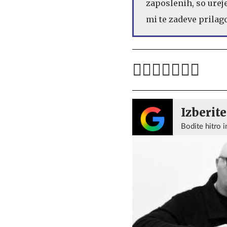
zaposlenih, so ureje
mi te zadeve prilagod
Izberite
Bodite hitro i