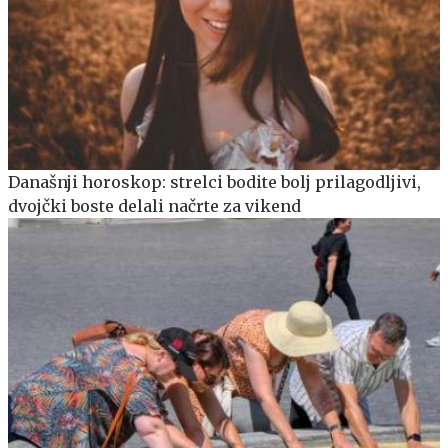
Današnji horoskop: strelci bodite bolj prilagodljivi,
dvojčki boste delali načrte za vikend