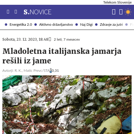
Telekom Slovenije
Energetika 2.0
Aktivno državljanstvo
Naj Digi
Zdravje za jutri
Fi
Sobota, 23. 12. 2023, 18.48
2 leti, 7 mesecev
Mladoletna italijanska jamarja
rešili iz jame
Avtorji:
R. K.,
Matic Prevc/STA
0,31