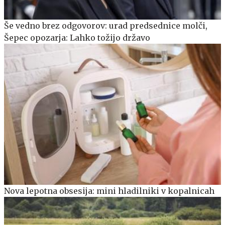
Še vedno brez odgovorov: urad predsednice molči,
Šepec opozarja: Lahko tožijo državo
Nova lepotna obsesija: mini hladilniki v kopalnicah