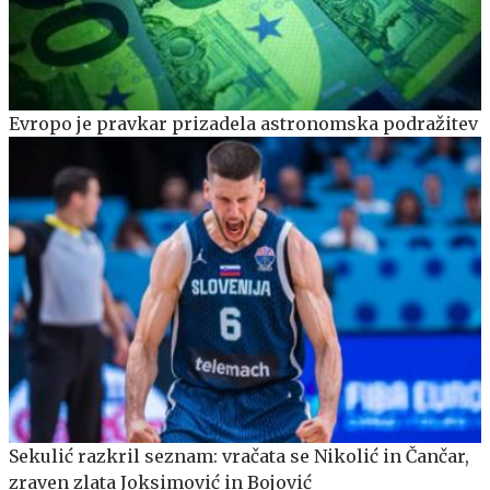
Evropo je pravkar prizadela astronomska podražitev
Sekulić razkril seznam: vračata se Nikolić in Čančar,
zraven zlata Joksimović in Bojović