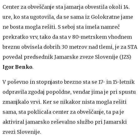
Center za obveščanje sta jamarja obvestila okoli 14.
ure, ko sta ugotovila, da se sama iz Golokratne jame
ne bosta mogla rešiti. S seboj sta imela namreč
prekratko vrv, tako da sta v 80-metrskem vhodnem
breznu obvisela dobrih 30 metrov nad tlemi, je za STA
povedal predsednik Jamarske zveze Slovenije (JZS)
Igor Benko
.
V poševno in stopnjasto brezno sta se 17- in 15-letnik
odpravila zgodaj popoldne, vendar jima je pri spustu
zmanjkalo vrvi. Ker se nikakor nista mogla rešiti
sama, sta poklicala center za obveščanje, ta pa je
aktiviral jamarsko reševalno službo pri Jamarski
zvezi Slovenije.