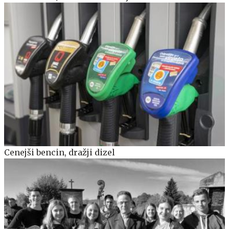
Cenejši bencin, dražji dizel