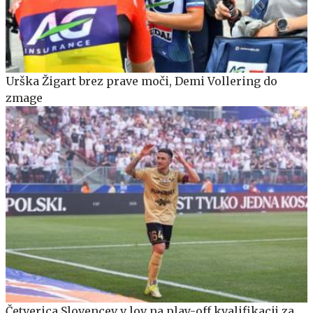
Urška Žigart brez prave moči, Demi Vollering do
zmage
Četverica Slovencev v lov na play-off kvalifikacij za