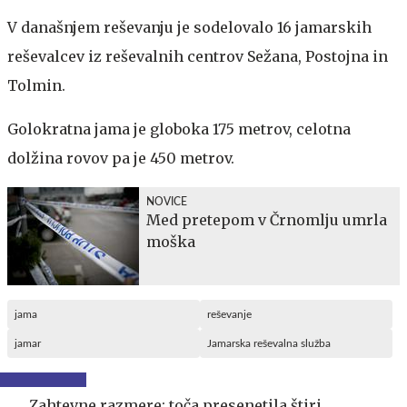
V današnjem reševanju je sodelovalo 16 jamarskih
reševalcev iz reševalnih centrov Sežana, Postojna in
Tolmin.
Golokratna jama je globoka 175 metrov, celotna
dolžina rovov pa je 450 metrov.
NOVICE
Med pretepom v Črnomlju umrla
moška
jama
reševanje
jamar
Jamarska reševalna služba
Zahtevne razmere: toča presenetila štiri