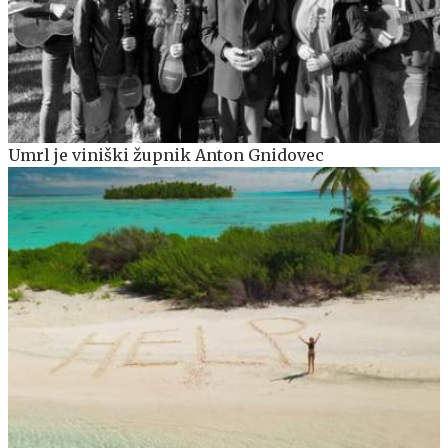
Umrl je viniški župnik Anton Gnidovec