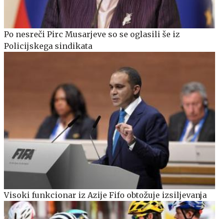
Po nesreči Pirc Musarjeve so se oglasili še iz
Policijskega sindikata
Visoki funkcionar iz Azije Fifo obtožuje izsiljevanja