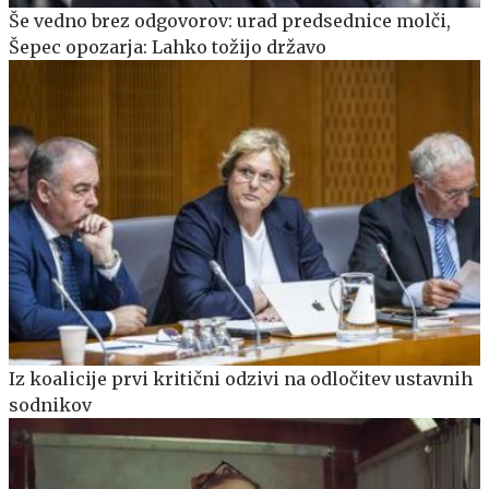
Še vedno brez odgovorov: urad predsednice molči,
Šepec opozarja: Lahko tožijo državo
Iz koalicije prvi kritični odzivi na odločitev ustavnih
sodnikov