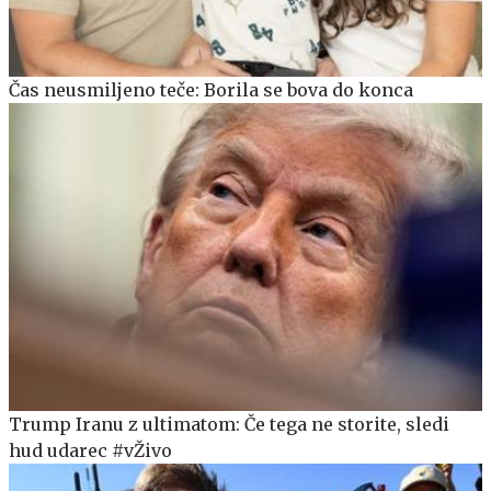
Čas neusmiljeno teče: Borila se bova do konca
Trump Iranu z ultimatom: Če tega ne storite, sledi
hud udarec #vŽivo