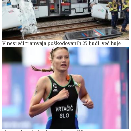
V nesreči tramvaja poškodovanih 25 ljudi, več huje