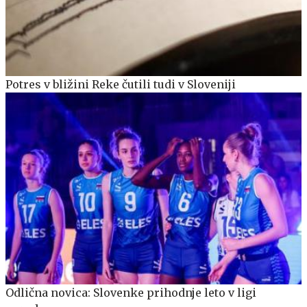
Potres v bližini Reke čutili tudi v Sloveniji
Odlična novica: Slovenke prihodnje leto v ligi