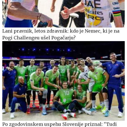
Lani pravnik, letos zdravnik: kdo je Nemec, ki je na
Pogi Challengeu ušel Pogačarju?
Po zgodovinskem uspehu Slovenije priznal: "Tudi