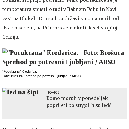
pokazal stopinjo pod ničlo. Malo pod ledišče se je
temperatura spustilo tudi v Babnem Polju in Novi
vasi na Blokah. Drugod po državi smo namerili od
dva do sedem, na Primorskem okoli deset stopinj
Celzija.
"Pocukrana" Kredarica.
Foto: Brošura Sprehod po potresni Ljubljani / ARSO
NOVICE
Bomo morali v ponedeljek
poprijeti po strgalih za led?