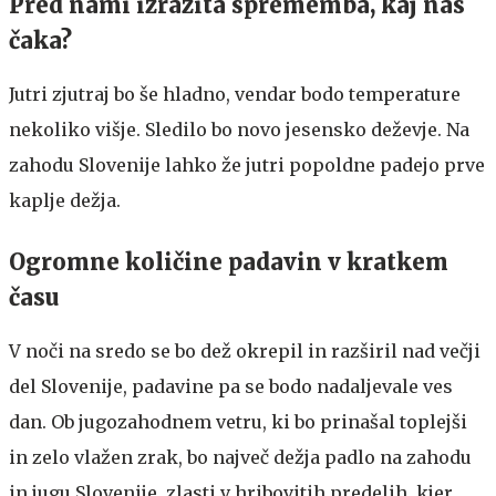
Pred nami izrazita sprememba, kaj nas
čaka?
Jutri zjutraj bo še hladno, vendar bodo temperature
nekoliko višje. Sledilo bo novo jesensko deževje. Na
zahodu Slovenije lahko že jutri popoldne padejo prve
kaplje dežja.
Ogromne količine padavin v kratkem
času
V noči na sredo se bo dež okrepil in razširil nad večji
del Slovenije, padavine pa se bodo nadaljevale ves
dan. Ob jugozahodnem vetru, ki bo prinašal toplejši
in zelo vlažen zrak, bo največ dežja padlo na zahodu
in jugu Slovenije, zlasti v hribovitih predelih, kjer