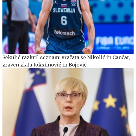
Sekulić razkril seznam: vračata se Nikolić in Čančar,
zraven zlata Joksimović in Bojović