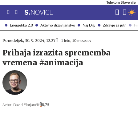
Telekom Slovenije
Energetika 2.0
Aktivno državljanstvo
Naj Digi
Zdravje za jutri
Fi
Ponedeljek, 30. 9. 2024, 12.27
1 leto, 10 mesecev
Prihaja izrazita sprememba
vremena #animacija
Avtor:
David Florjančič
8,75