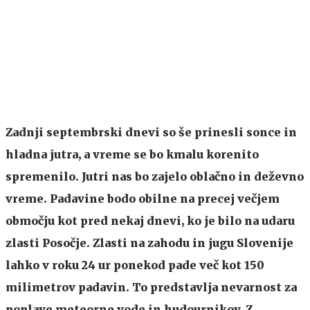
Zadnji septembrski dnevi so še prinesli sonce in
hladna jutra, a vreme se bo kmalu korenito
spremenilo. Jutri nas bo zajelo oblačno in deževno
vreme. Padavine bodo obilne na precej večjem
območju kot pred nekaj dnevi, ko je bilo na udaru
zlasti Posočje. Zlasti na zahodu in jugu Slovenije
lahko v roku 24 ur ponekod pade več kot 150
milimetrov padavin. To predstavlja nevarnost za
poplave meteorne vode in hudournikov. Z