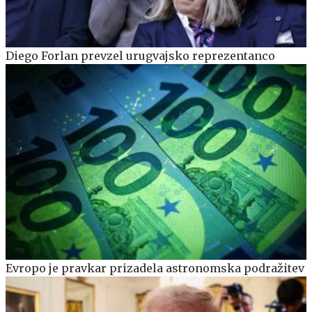
Diego Forlan prevzel urugvajsko reprezentanco
Evropo je pravkar prizadela astronomska podražitev