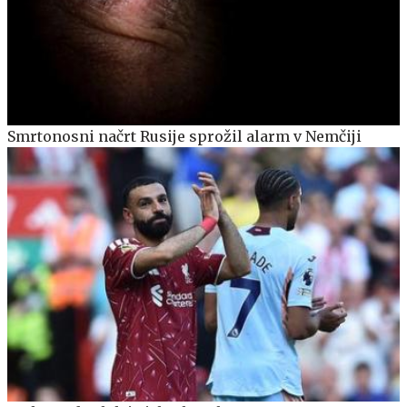
Smrtonosni načrt Rusije sprožil alarm v Nemčiji