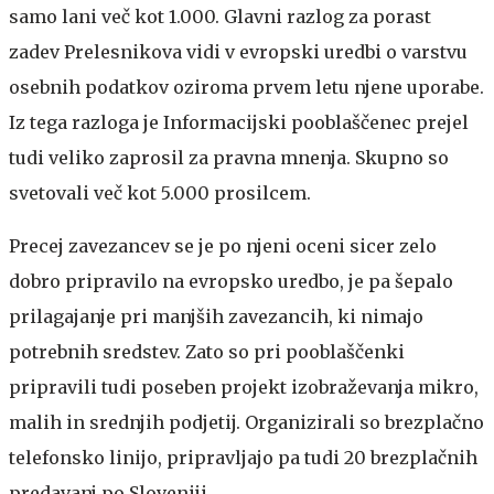
samo lani več kot 1.000. Glavni razlog za porast
zadev Prelesnikova vidi v evropski uredbi o varstvu
osebnih podatkov oziroma prvem letu njene uporabe.
Iz tega razloga je Informacijski pooblaščenec prejel
tudi veliko zaprosil za pravna mnenja. Skupno so
svetovali več kot 5.000 prosilcem.
Precej zavezancev se je po njeni oceni sicer zelo
dobro pripravilo na evropsko uredbo, je pa šepalo
prilagajanje pri manjših zavezancih, ki nimajo
potrebnih sredstev. Zato so pri pooblaščenki
pripravili tudi poseben projekt izobraževanja mikro,
malih in srednjih podjetij. Organizirali so brezplačno
telefonsko linijo, pripravljajo pa tudi 20 brezplačnih
predavanj po Sloveniji.