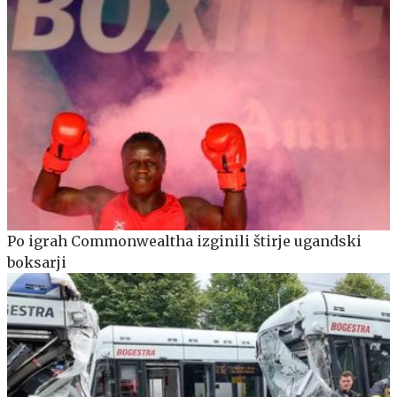
Po igrah Commonwealtha izginili štirje ugandski
boksarji