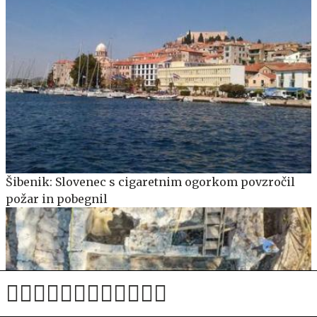
Šibenik: Slovenec s cigaretnim ogorkom povzročil
požar in pobegnil