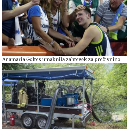
Anamaria Goltes umaknila zahtevek za preživnino