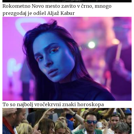
Rokometno Novo mesto zavito v črno, mnogo
prezgodaj je odšel Aljaž Kabur
To so najbolj vročekrvni znaki horoskopa