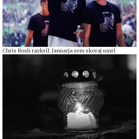
Chris Bosh razkril: Januarja sem skoraj umrl