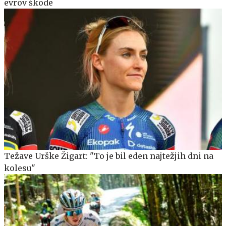
evrov škode
Težave Urške Žigart: "To je bil eden najtežjih dni na
kolesu"