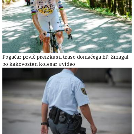
Pogačar prvič preizkusil traso domačega EP: Zmagal
bo kakovosten kolesar #video