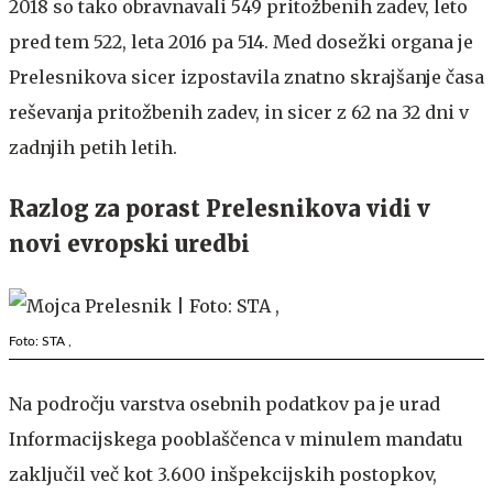
2018 so tako obravnavali 549 pritožbenih zadev, leto
pred tem 522, leta 2016 pa 514. Med dosežki organa je
Prelesnikova sicer izpostavila znatno skrajšanje časa
reševanja pritožbenih zadev, in sicer z 62 na 32 dni v
zadnjih petih letih.
Razlog za porast Prelesnikova vidi v
novi evropski uredbi
Foto: STA ,
Na področju varstva osebnih podatkov pa je urad
Informacijskega pooblaščenca v minulem mandatu
zaključil več kot 3.600 inšpekcijskih postopkov,