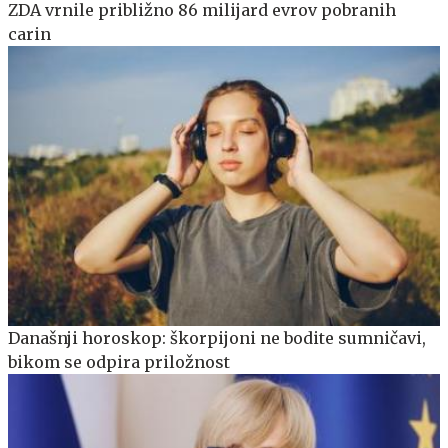
ZDA vrnile približno 86 milijard evrov pobranih
carin
Današnji horoskop: škorpijoni ne bodite sumničavi,
bikom se odpira priložnost