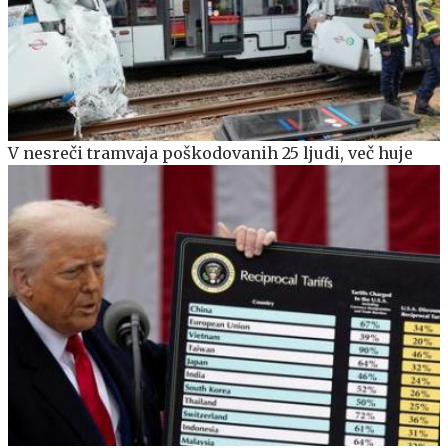
V nesreči tramvaja poškodovanih 25 ljudi, več huje