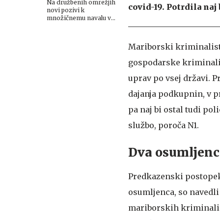
#video
Na družbenih omrežjih
covid-19. Potrdila naj
novi pozivi k
množičnemu navalu v
Ceuto
Mariborski kriminalist
gospodarske kriminalite
uprav po vsej državi. 
dajanja podkupnin, v p
pa naj bi ostal tudi pol
službo, poroča N1.
Dva osumljenca
Predkazenski postopek 
osumljenca, so navedli 
mariborskih kriminal