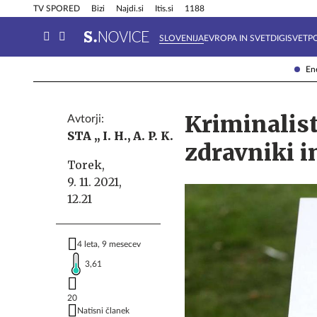
Info in obvestila
Tehnik
TV SPORED
Bizi
Najdi.si
Itis.si
1188
SLOVENIJA
EVROPA IN SVET
DIGISVET
P
Ene
Kriminalist
Avtorji:
STA ,,
I. H.,
A. P. K.
zdravniki i
Torek,
9. 11. 2021,
12.21
4 leta, 9 mesecev
3,61
20
Natisni članek