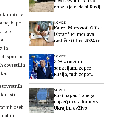
obveščevalne službe
opozarjajo, da bi Rusija
lahko že kmalu
odkupnin, v
preizkusila Nato
 naj bi po
NOVICE
Kateri Microsoft Office
rta ter
izbrati? Primerjava
la
različic Office 2024 in
Office 2021.
zilo
udi športne
NOVICE
ZDA z novimi
h obvestilih
sankcijami zoper
ika.
Rusijo, tudi zoper
Putina
a tovrstnih
NOVICE
koristi.
Rusi napadli enega
največjih stadionov v
vornih oseb
Ukrajini #vŽivo
idobili