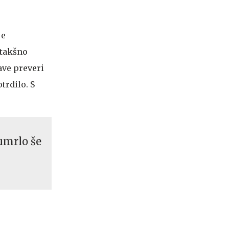
je
 takšno
ave preveri
trdilo. S
umrlo še