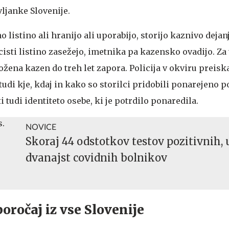
ljanke Slovenije.
 listino ali hranijo ali uporabijo, storijo kaznivo dejan
icisti listino zasežejo, imetnika pa kazensko ovadijo. Za
ožena kazen do treh let zapora. Policija v okviru preisk
tudi kje, kdaj in kako so storilci pridobili ponarejeno po
 tudi identiteto osebe, ki je potrdilo ponaredila.
NOVICE
Skoraj 44 odstotkov testov pozitivnih, 
dvanajst covidnih bolnikov
oročaj iz vse Slovenije