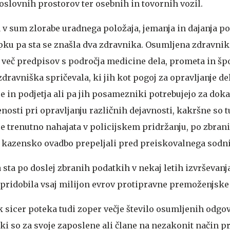
oslovnih prostorov ter osebnih in tovornih vozil.
 v sum zlorabe uradnega položaja, jemanja in dajanja p
u pa sta se znašla dva zdravnika. Osumljena zdravnika
 več predpisov s področja medicine dela, prometa in špo
dravniška spričevala, ki jih kot pogoj za opravljanje de
e in podjetja ali pa jih posamezniki potrebujejo za doka
nosti pri opravljanju različnih dejavnosti, kakršne so t
e trenutno nahajata v policijskem pridržanju, po zbrani
s kazensko ovadbo prepeljali pred preiskovalnega sodn
a sta po doslej zbranih podatkih v nekaj letih izvrševanj
 pridobila vsaj milijon evrov protipravne premoženjske 
sicer poteka tudi zoper večje število osumljenih odgo
, ki so za svoje zaposlene ali člane na nezakonit način pr