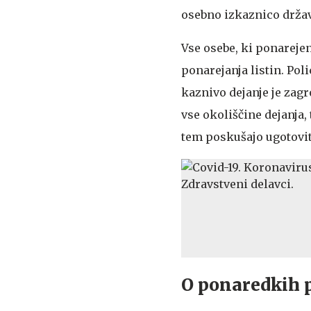
osebno izkaznico držav
Vse osebe, ki ponarejeno
ponarejanja listin. Pol
kaznivo dejanje je zagr
vse okoliščine dejanja, 
tem poskušajo ugotoviti
O ponaredkih p