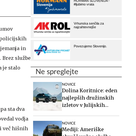
 sumov
policijskih
 jemanja in
 Brez službe
 je stalo
Ne spreglejte
NOVICE
Dolina Koritnice: eden
najlepših družinskih
izletov v Julijskih
pa sta dva
Alpah
ovedal vodja
NOVICE
i več hišnih
Mediji: Ameriške