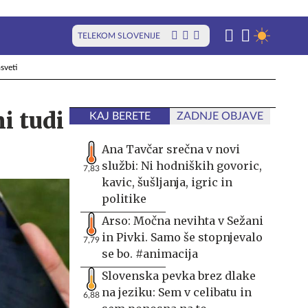
TELEKOM SLOVENIJE
sveti
i tudi
KAJ BERETE
ZADNJE OBJAVE
Ana Tavčar srečna v novi
službi: Ni hodniških govoric,
7,83
kavic, šušljanja, igric in
politike
Arso: Močna nevihta v Sežani
in Pivki. Samo še stopnjevalo
7,79
se bo. #animacija
Slovenska pevka brez dlake
na jeziku: Sem v celibatu in
6,88