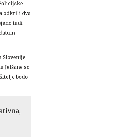
Policijske
 odkrili dva
ejeno tudi
a datum
 Slovenije,
u Jelšane so
šitelje bodo
ativna,