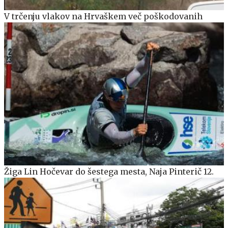
V trčenju vlakov na Hrvaškem več poškodovanih
Žiga Lin Hočevar do šestega mesta, Naja Pinterič 12.