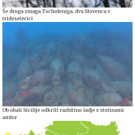
Še druga zmaga Tschofeniga, dva Slovenca v
trideseterici
Ob obali Sicilije odkrili razbitino ladje s stotinami
amfor