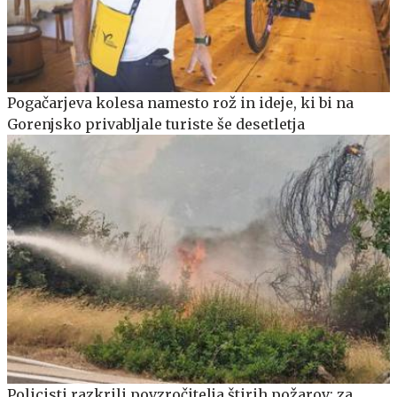
Pogačarjeva kolesa namesto rož in ideje, ki bi na
Gorenjsko privabljale turiste še desetletja
Policisti razkrili povzročitelja štirih požarov: za