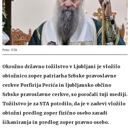
Foto: STA
Okrožno državno tožilstvo v Ljubljani je vložilo
obtožnico zoper patriarha Srbske pravoslavne
cerkve Porfirija Perića in ljubljansko občino
Srbske pravoslavne cerkve, so poročali tuji mediji.
Tožilstvo je za STA potrdilo, da je v zadevi vložilo
obtožni predlog zoper fizično osebo zaradi
šikaniranja in predlog zoper pravno osebo.