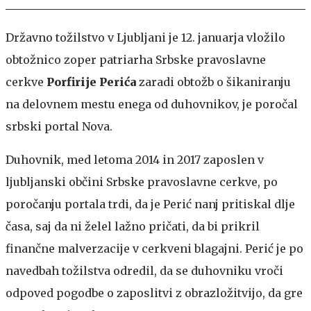
Državno tožilstvo v Ljubljani je 12. januarja vložilo
obtožnico zoper patriarha Srbske pravoslavne
cerkve
Porfirije Perića
zaradi obtožb o šikaniranju
na delovnem mestu enega od duhovnikov, je poročal
srbski portal Nova.
Duhovnik, med letoma 2014 in 2017 zaposlen v
ljubljanski občini Srbske pravoslavne cerkve, po
poročanju portala trdi, da je Perić nanj pritiskal dlje
časa, saj da ni želel lažno pričati, da bi prikril
finančne malverzacije v cerkveni blagajni. Perić je po
navedbah tožilstva odredil, da se duhovniku vroči
odpoved pogodbe o zaposlitvi z obrazložitvijo, da gre