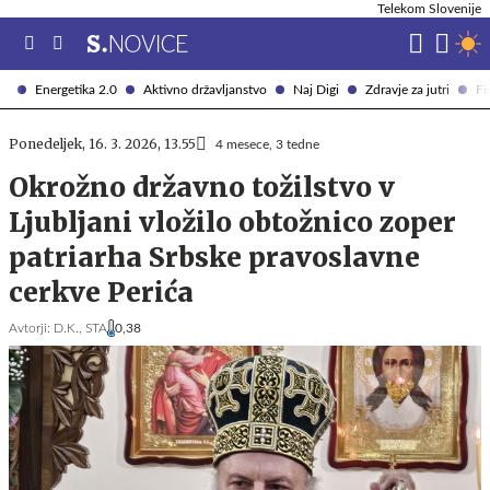
Telekom Slovenije
Energetika 2.0
Aktivno državljanstvo
Naj Digi
Zdravje za jutri
Fi
Ponedeljek, 16. 3. 2026, 13.55
4 mesece, 3 tedne
Okrožno državno tožilstvo v
Ljubljani vložilo obtožnico zoper
patriarha Srbske pravoslavne
cerkve Perića
Avtorji:
D.K.,
STA
0,38