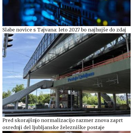
Slabe novice s Tajvana: leto 2027 bo najhujše do zdaj
Pred skorajšnjo normalizacijo razmer znova zaprt
osrednji del ljubljanske železniške postaje