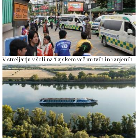
V streljanju v šoli na Tajskem več mrtvih in ranjenih