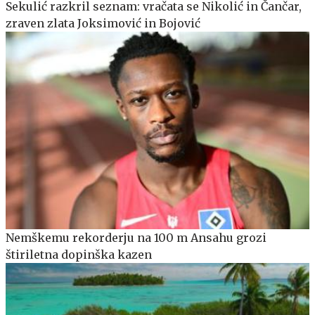
Sekulić razkril seznam: vračata se Nikolić in Čančar,
zraven zlata Joksimović in Bojović
Nemškemu rekorderju na 100 m Ansahu grozi
štiriletna dopinška kazen