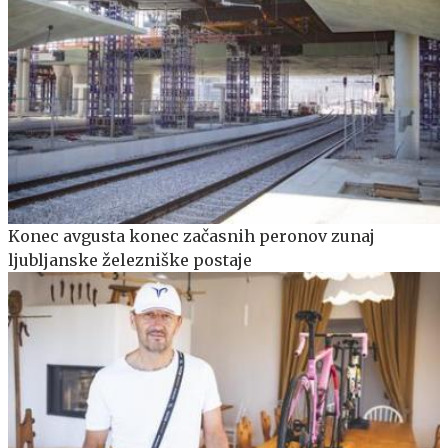
Konec avgusta konec začasnih peronov zunaj
ljubljanske železniške postaje