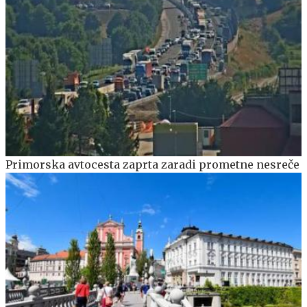
Primorska avtocesta zaprta zaradi prometne nesreče