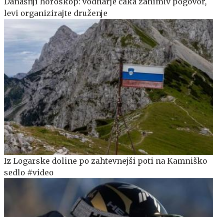
Današnji horoskop: vodnarje čaka zanimiv pogovor,
levi organizirajte druženje
Iz Logarske doline po zahtevnejši poti na Kamniško
sedlo #video