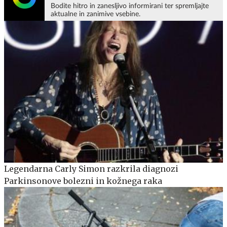
Bodite hitro in zanesljivo informirani ter spremljajte
aktualne in zanimive vsebine.
Legendarna Carly Simon razkrila diagnozi
Parkinsonove bolezni in kožnega raka