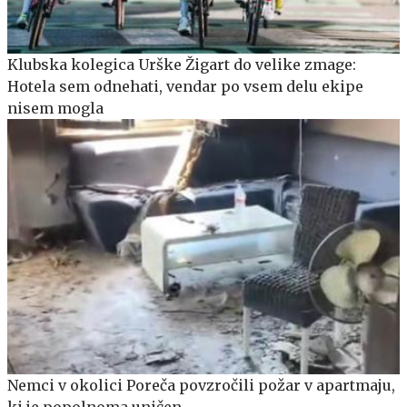
Klubska kolegica Urške Žigart do velike zmage:
Hotela sem odnehati, vendar po vsem delu ekipe
nisem mogla
Nemci v okolici Poreča povzročili požar v apartmaju,
ki je popolnoma uničen