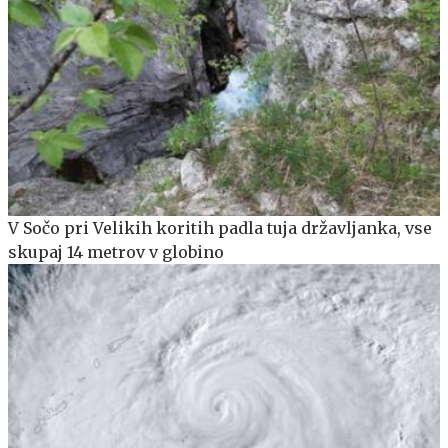
V Sočo pri Velikih koritih padla tuja državljanka, vse
skupaj 14 metrov v globino