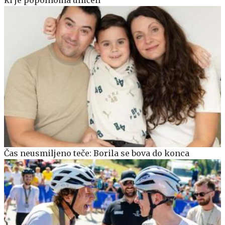
Čas neusmiljeno teče: Borila se bova do konca