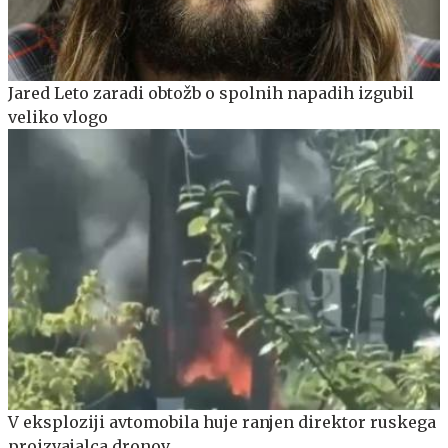
Jared Leto zaradi obtožb o spolnih napadih izgubil
veliko vlogo
V eksploziji avtomobila huje ranjen direktor ruskega
proizvajalca dronov