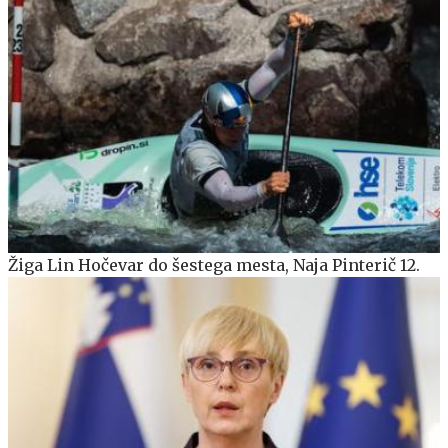
Žiga Lin Hočevar do šestega mesta, Naja Pinterič 12.