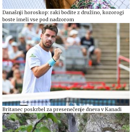
Današnji horoskop: raki bodite z družino, kozorogi
boste imeli vse pod nadzorom
Britanec poskrbel za presenečenje dneva v Kanadi