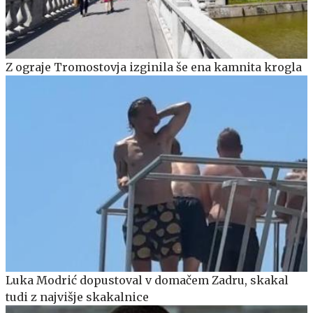
Z ograje Tromostovja izginila še ena kamnita krogla
Luka Modrić dopustoval v domačem Zadru, skakal
tudi z najvišje skakalnice