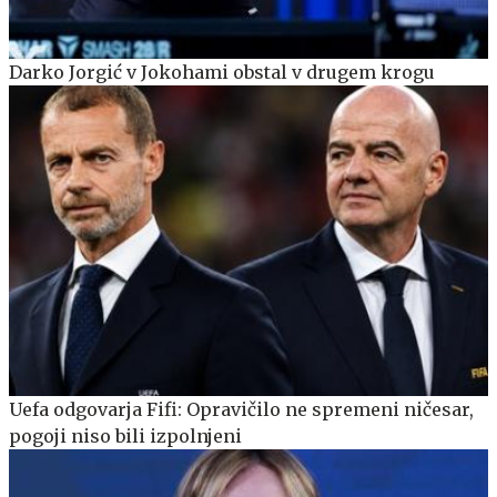
Darko Jorgić v Jokohami obstal v drugem krogu
Uefa odgovarja Fifi: Opravičilo ne spremeni ničesar,
pogoji niso bili izpolnjeni