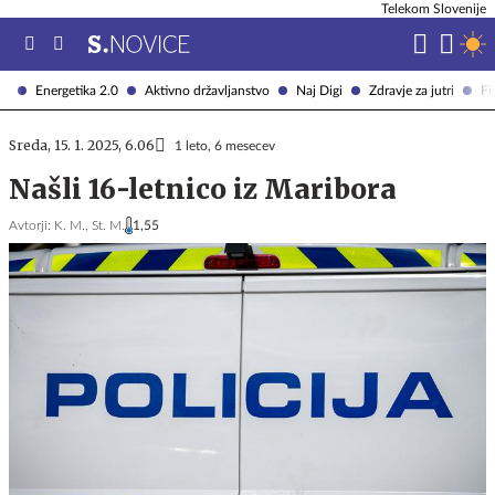
Telekom Slovenije
Energetika 2.0
Aktivno državljanstvo
Naj Digi
Zdravje za jutri
Fi
Sreda, 15. 1. 2025, 6.06
1 leto, 6 mesecev
Našli 16-letnico iz Maribora
Avtorji:
K. M.,
St. M.
1,55