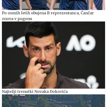
Po osmih letih obujena B reprezentanca, Čančar
znova v pogonu
Najtežji trenutki Novaka Đokovića