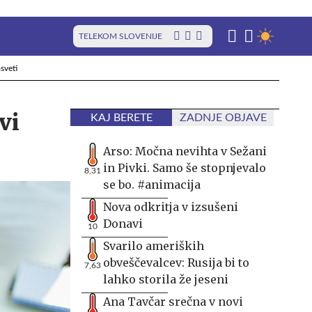
TELEKOM SLOVENIJE
sveti
vi
KAJ BERETE
ZADNJE OBJAVE
Arso: Močna nevihta v Sežani
in Pivki. Samo še stopnjevalo
8,31
se bo. #animacija
Nova odkritja v izsušeni
Donavi
10
Svarilo ameriških
obveščevalcev: Rusija bi to
7,63
lahko storila že jeseni
Ana Tavčar srečna v novi