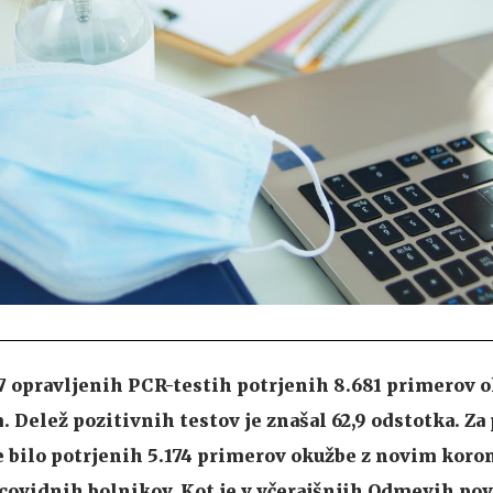
807 opravljenih PCR-testih potrjenih 8.681 primerov 
Delež pozitivnih testov je znašal 62,9 odstotka. Za
e bilo potrjenih 5.174 primerov okužbe z novim kor
 covidnih bolnikov. Kot je v včerajšnjih Odmevih po