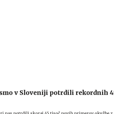
smo v Sloveniji potrdili rekordnih 4
ri nas potrdili skoraj 45 tisoč novih primerov okužbe 