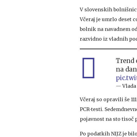
V slovenskih bolnišnica
Včeraj je umrlo deset c
bolnik na navadnem odde
razvidno iz vladnih p
Trend 
na dan 
pic.tw
— Vlada
Včeraj so opravili še 11
PCR-testi. Sedemdnevn
pojavnost na sto tisoč p
Po podatkih NIJZ je bil