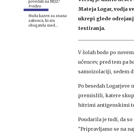
povedali na NIJZ?
#video
Mateja Logar, vodja sv
Huda kazen za znana
ukrepi glede odrejanj
zakonca, ki sta
obogatela med
testiranja.
epidemijo bolezni
covid-19
V šolah bodo po novem 
učencev, pred tem pa bo
samoizolaciji, sedem d
Po besedah Logarjeve na
premislili, katere skupi
hitrimi antigenskimi te
Poudarila je tudi, da so
"Pripravljamo se na naj