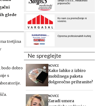
gačni
pih glede
na tretjina
v
Ne spreglejte
NOVICE
, bodo dobro
Kako lahko z izbiro
anje s
mobilnega paketa
dolgoročno prihranite?
aboratorije.
šča.
NOVICE
Zaradi umora