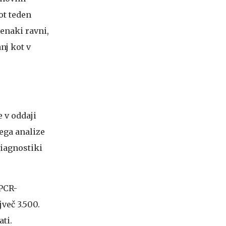
ot teden
 enaki ravni,
nj kot v
e v oddaji
sega analize
diagnostiki
 PCR-
jveč 3.500.
ati.