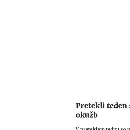
Pretekli teden 
okužb
V preteklem tednu so p