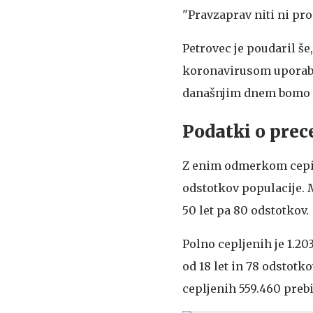
"Pravzaprav niti ni pro
Petrovec je poudaril še,
koronavirusom uporablj
današnjim dnem bomo mo
Podatki o prec
Z enim odmerkom cepiva 
odstotkov populacije. M
50 let pa 80 odstotkov.
Polno cepljenih je 1.203
od 18 let in 78 odstotk
cepljenih 559.460 prebi