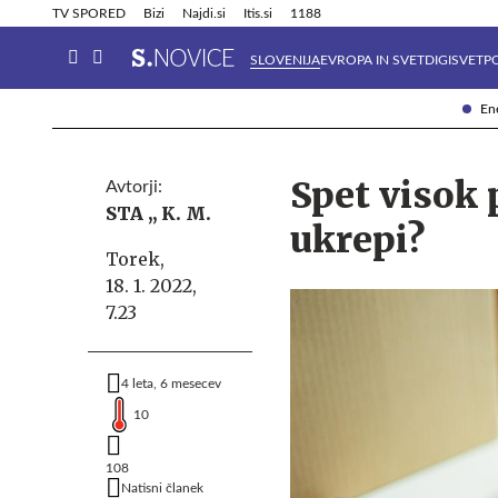
Info in obvestila
Tehnik
TV SPORED
Bizi
Najdi.si
Itis.si
1188
SLOVENIJA
EVROPA IN SVET
DIGISVET
P
Ene
Spet visok 
Avtorji:
STA ,,
K. M.
ukrepi?
Torek,
18. 1. 2022,
7.23
4 leta, 6 mesecev
10
108
Natisni članek