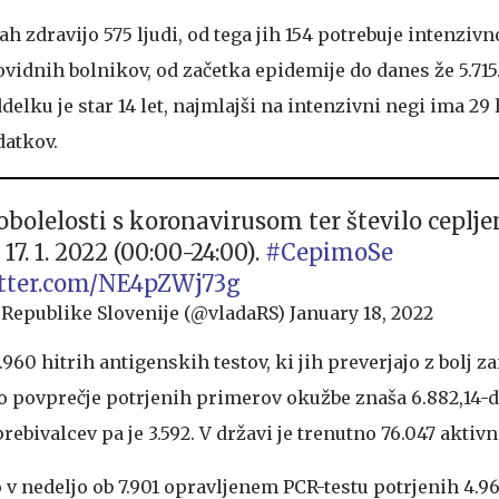
h zdravijo 575 ljudi, od tega jih 154 potrebuje intenzivn
ovidnih bolnikov, od začetka epidemije do danes že 5.715
lku je star 14 let, najmlajši na intenzivni negi ima 29 le
odatkov.
obolelosti s koronavirusom ter število ceplje
17. 1. 2022 (00:00-24:00).
#CepimoSe
itter.com/NE4pZWj73g
 Republike Slovenije (@vladaRS)
January 18, 2022
1.960 hitrih antigenskih testov, ki jih preverjajo z bolj z
o povprečje potrjenih primerov okužbe znaša 6.882,14-
rebivalcev pa je 3.592. V državi je trenutno 76.047 aktiv
o v nedeljo ob 7.901 opravljenem PCR-testu potrjenih 4.9