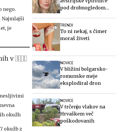
avstrijske vplivnice
pod drobnogledom
o nego.
tudi oče in brat
. Najmlajši
osumljenega Slovenca
TRENDI
t, je
To ni nekaj, s čimer
moraš živeti
nih v 🇸🇮
NOVICE
V bližini bolgarsko-
romunske meje
eksplodiral dron
anesljivimi
NOVICE
dnevna
V trčenju vlakov na
Hrvaškem več
nih okužb.
poškodovanih
67 okužb z