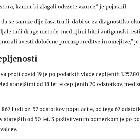
stora, kamor bi zlagali odvzete vzorce," je pojasnil.
 da se sam že dlje časa trudi, da bi se za diagnostiko ok
ale tudi druge metode, med njimi hitri antigenski testi
rali uvesti določene prerazporeditve in omejitve," je
epljenosti
proti covid-19 je po podatkih vlade cepljenih 1.257.804
ed starejšimi od 18 let je cepljenih 70 odstotkov, med s
.867 ljudi oz. 57 odstotkov populacije, od tega 67 odstot
ov starejših od 50 let. S poživitvenim odmerkom je po p
valcev.