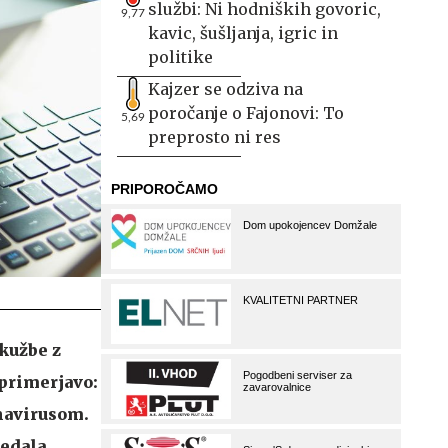
službi: Ni hodniških govoric,
9,77
kavic, šušljanja, igric in
politike
Kajzer se odziva na
poročanje o Fajonovi: To
5,69
preprosto ni res
okužbe z
 primerjavo:
onavirusom.
vedala