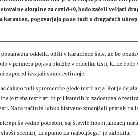
etovalne skupine za covid-19, bodo začeli veljati dru
a karanten, pogovarjajo pa se tudi o drugačnih ukre
posamezni oddelki odšli v karanteno šele, ko bo pozitiv
do v primeru pojava okužbe v oddelku tisti, ki ne bodo 
ni zapored izvajali samotestiranje.
s čakajo tudi spremembe glede testiranja. Kot je dejala
ne je treba testirati in pri katerih bi zadostovalo testir
sti. Na ta način bi lahko bistveno zmanjšali pritisk na l
 ukrepi še vedno potrebni, saj število hospitalizacij nara
slabši scenarij in upamo na najboljšega," je sklenila.