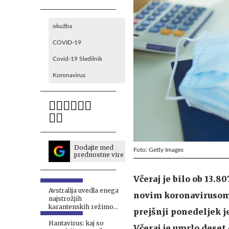
okužba
COVID-19
Covid-19 Sledilnik
Koronavirus
Dodajte med
Foto: Getty Images
prednostne vire
Včeraj je bilo ob 13.
Avstralija uvedla enega
novim koronavirusom. 
najstrožjih
karantenskih režimov
prejšnji ponedeljek j
zaradi hantavirusa
Hantavirus: kaj so
Včeraj je umrlo deset