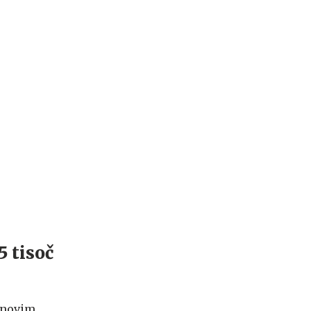
5 tisoč
z novim