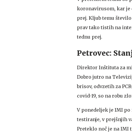
koronavirusom, kar je d
prej. Kljub temu števil
prav tako tistih na inte
tednu prej.
Petrovec: Stanj
Direktor Inštituta za 
Dobro jutro na Televizi
brisov, odvzetih za PCR-
covid-19, so na robu zlo
V ponedeljek je IMI po
testiranje, v prejšnjih 
Preteklo noč je na IMI t