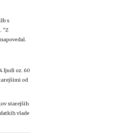
užb s
. "Z
 napovedal.
 ljudi oz. 60
tarejšimi od
kov starejših
odatkih vlade