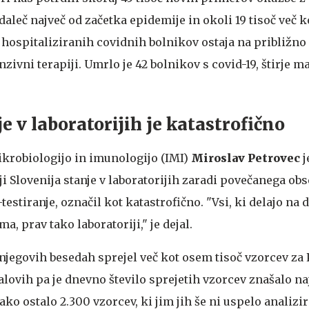
aleč največ od začetka epidemije in okoli 19 tisoč več k
o hospitaliziranih covidnih bolnikov ostaja na približno
nzivni terapiji. Umrlo je 42 bolnikov s covid-19, štirje ma
e v laboratorijih je katastrofično
mikrobiologijo in imunologijo (IMI)
Miroslav Petrovec
j
ji Slovenija stanje v laboratorijih zaradi povečanega ob
testiranje, označil kot katastrofično. "Vsi, ki delajo na 
ma, prav tako laboratoriji," je dejal.
 njegovih besedah sprejel več kot osem tisoč vzorcev za
valovih pa je dnevno število sprejetih vzorcev znašalo na
ako ostalo 2.300 vzorcev, ki jim jih še ni uspelo analizir