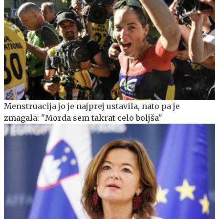
Menstruacija jo je najprej ustavila, nato pa je
zmagala: "Morda sem takrat celo boljša"