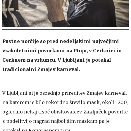
Pustne norčije so pred nedeljskimi največjimi
vsakoletnimi povorkami na Ptuju, v Cerknici in
Cerknem na vrhuncu. V Ljubljani je potekal
tradicionalni Zmajev karneval.
V Ljubljani si je osrednjo prireditev Zmajev karneval,
na katerem je bilo rekordno število mask, okoli 1200,
ogledalo nekaj tisoč obiskovalcev. Zaključek povorke
s podelitvijo nagrad najboljšim maskam pa je
potekal na Kongresnem trgu.