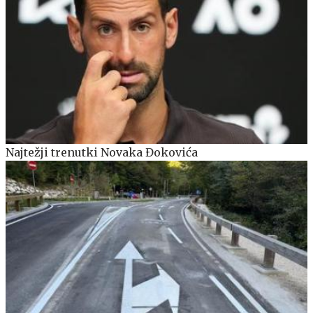
Najtežji trenutki Novaka Đokovića