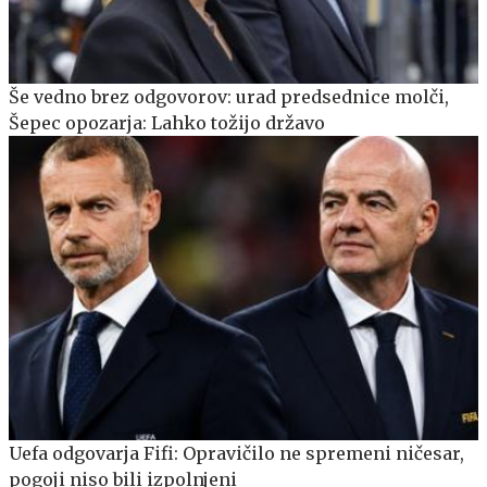
Še vedno brez odgovorov: urad predsednice molči,
Šepec opozarja: Lahko tožijo državo
Uefa odgovarja Fifi: Opravičilo ne spremeni ničesar,
pogoji niso bili izpolnjeni