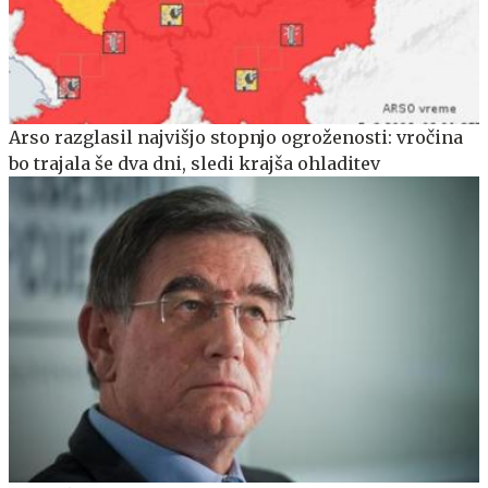
Arso razglasil najvišjo stopnjo ogroženosti: vročina
bo trajala še dva dni, sledi krajša ohladitev