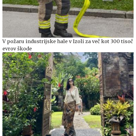
V požaru industrijske hale v Izoli za več kot 300 tisoč
evrov škode