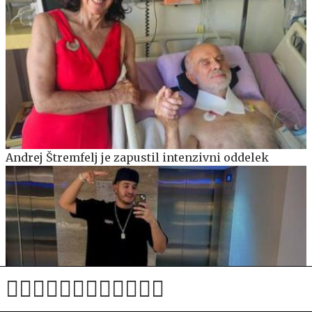
Andrej Štremfelj je zapustil intenzivni oddelek