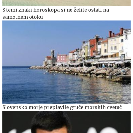
S temi znaki horoskopa si ne želite ostati na
samotnem otoku
Slovensko morje preplavile gruče morskih cvetač