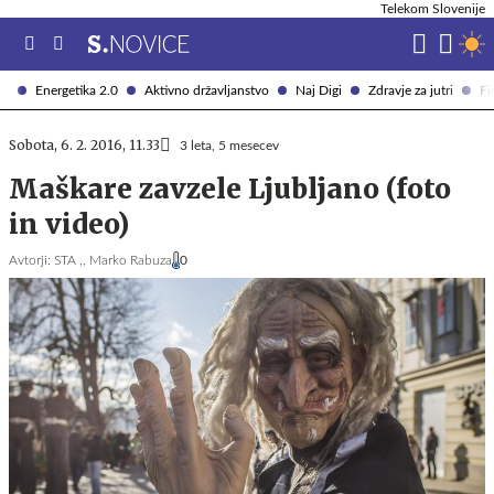
Telekom Slovenije
Energetika 2.0
Aktivno državljanstvo
Naj Digi
Zdravje za jutri
Fi
Sobota, 6. 2. 2016, 11.33
3 leta, 5 mesecev
Maškare zavzele Ljubljano (foto
in video)
Avtorji:
STA ,,
Marko Rabuza
0