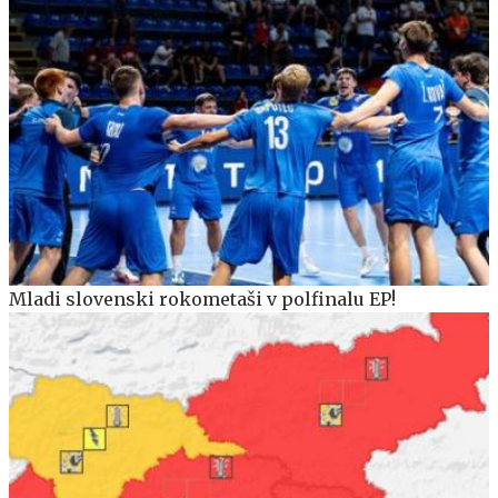
Mladi slovenski rokometaši v polfinalu EP!