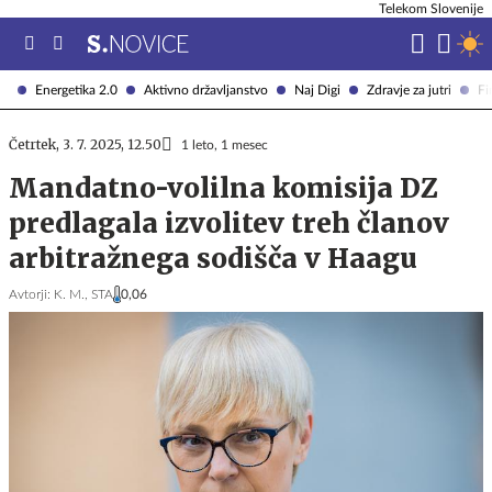
Telekom Slovenije
Energetika 2.0
Aktivno državljanstvo
Naj Digi
Zdravje za jutri
Fi
Četrtek, 3. 7. 2025, 12.50
1 leto, 1 mesec
Mandatno-volilna komisija DZ
predlagala izvolitev treh članov
arbitražnega sodišča v Haagu
Avtorji:
K. M.,
STA
0,06