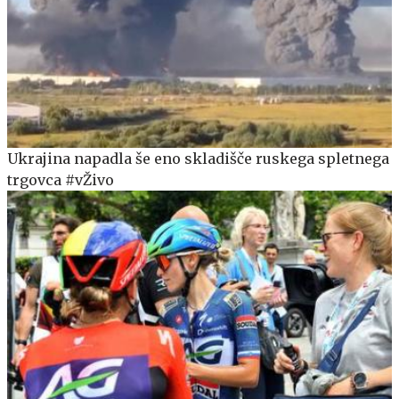
Ukrajina napadla še eno skladišče ruskega spletnega
trgovca #vŽivo