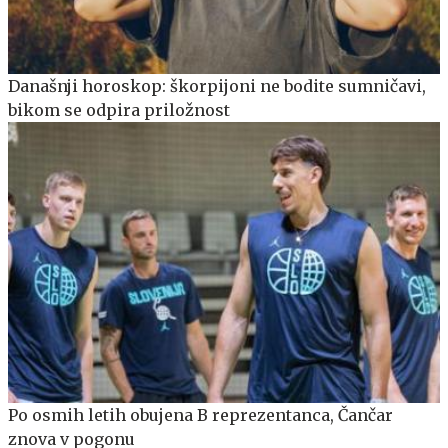
Današnji horoskop: škorpijoni ne bodite sumničavi,
bikom se odpira priložnost
Po osmih letih obujena B reprezentanca, Čančar
znova v pogonu