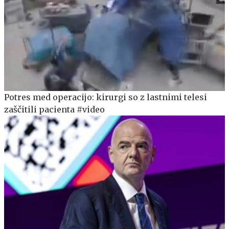
Potres med operacijo: kirurgi so z lastnimi telesi
zaščitili pacienta #video