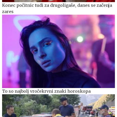
Konec počitnic tudi za drugoligaše, danes se začenja
zares
To so najbolj vročekrvni znaki horoskopa