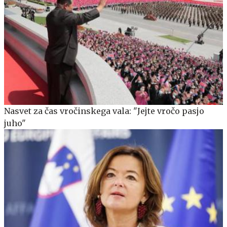
Nasvet za čas vročinskega vala: "Jejte vročo pasjo
juho"