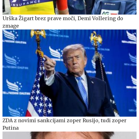
Urška Žigart brez prave moči, Demi Vollering do
zmage
ZDA z novimi sankcijami zoper Rusijo, tudi zoper
Putina