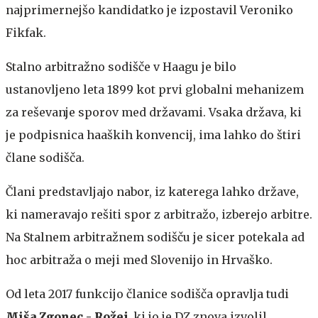
najprimernejšo kandidatko je izpostavil Veroniko
Fikfak.
Stalno arbitražno sodišče v Haagu je bilo
ustanovljeno leta 1899 kot prvi globalni mehanizem
za reševanje sporov med državami. Vsaka država, ki
je podpisnica haaških konvencij, ima lahko do štiri
člane sodišča.
Člani predstavljajo nabor, iz katerega lahko države,
ki nameravajo rešiti spor z arbitražo, izberejo arbitre.
Na Stalnem arbitražnem sodišču je sicer potekala ad
hoc arbitraža o meji med Slovenijo in Hrvaško.
Od leta 2017 funkcijo članice sodišča opravlja tudi
Miša Zgonec - Rožej
, ki jo je DZ znova izvolil