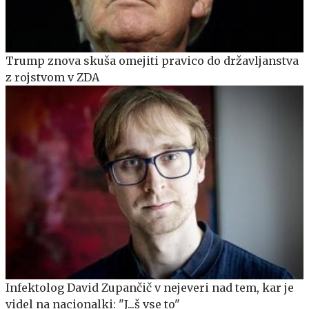
Trump znova skuša omejiti pravico do državljanstva
z rojstvom v ZDA
Infektolog David Zupančič v nejeveri nad tem, kar je
videl na nacionalki: "J...š vse to"