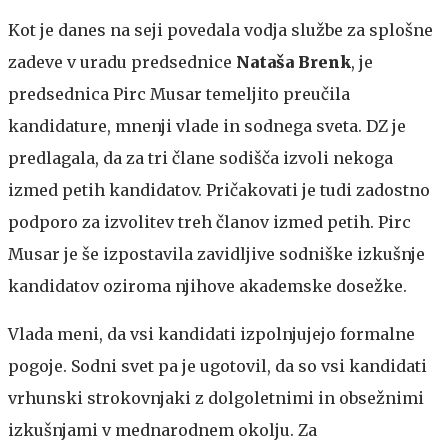
Kot je danes na seji povedala vodja službe za splošne
zadeve v uradu predsednice
Nataša Brenk
, je
predsednica Pirc Musar temeljito preučila
kandidature, mnenji vlade in sodnega sveta. DZ je
predlagala, da za tri člane sodišča izvoli nekoga
izmed petih kandidatov. Pričakovati je tudi zadostno
podporo za izvolitev treh članov izmed petih. Pirc
Musar je še izpostavila zavidljive sodniške izkušnje
kandidatov oziroma njihove akademske dosežke.
Vlada meni, da vsi kandidati izpolnjujejo formalne
pogoje. Sodni svet pa je ugotovil, da so vsi kandidati
vrhunski strokovnjaki z dolgoletnimi in obsežnimi
izkušnjami v mednarodnem okolju. Za