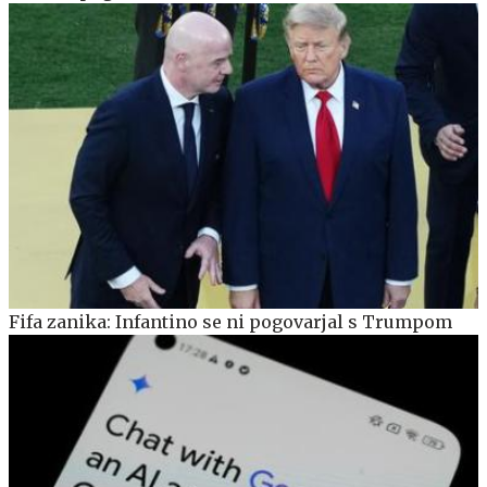
Fifa zanika: Infantino se ni pogovarjal s Trumpom