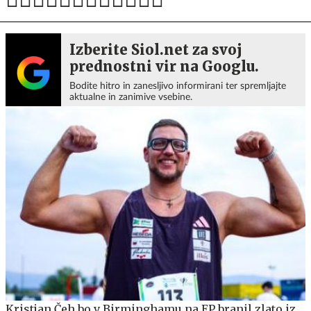
Izberite Siol.net za svoj
prednostni vir na Googlu.
Bodite hitro in zanesljivo informirani ter spremljajte
aktualne in zanimive vsebine.
Kristjan Čeh bo v Birminghamu na EP branil zlato iz