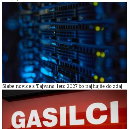
Slabe novice s Tajvana: leto 2027 bo najhujše do zdaj