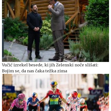
Vučić izrekel besede, ki jih Zelenski noče slišati:
Bojim se, da nas čaka težka zima