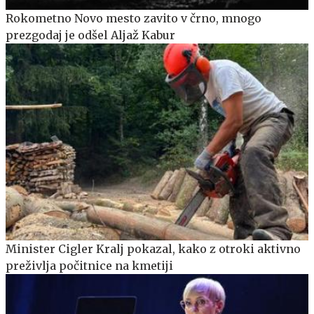
Rokometno Novo mesto zavito v črno, mnogo
prezgodaj je odšel Aljaž Kabur
Minister Cigler Kralj pokazal, kako z otroki aktivno
preživlja počitnice na kmetiji