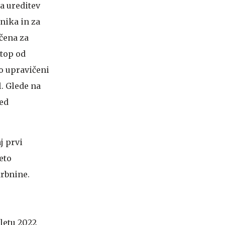
a ureditev
nika in za
očena za
stop od
so upravičeni
l. Glede na
red
j prvi
eto
krbnine.
letu 2022