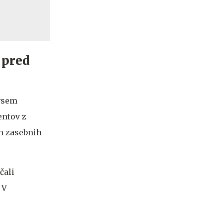
 pred
dvsem
entov z
in zasebnih
čali
 V