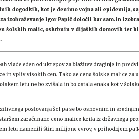
dnih dogodkih, kot je denimo vojna ali epidemija, sa
za izobraževanje Igor Papič določil kar sam.in izobra
en šolskih
malic
, oskrbnin v dijaških domovih ter bi
.
ah vlade eden od ukrepov za blažitev draginje in predv
ce in vpliv visokih cen. Tako se cena šolske malice za 
olskem letu ne bo zvišala in bo ostala enaka kot v šolsk
ozitivnega poslovanja šol pa se bo osnovnim in srednji
 staršem zaračunano ceno malice krila iz državnega pro
em letu namenili štiri milijone evrov, v prihodnjem pa 1