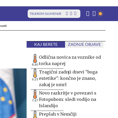
TELEKOM SLOVENIJE
sveti
KAJ BERETE
ZADNJE OBJAVE
Odlična novica za voznike od
torka naprej
8,60
Tragični zadnji dnevi "boga
estetike": končno je znano,
6,23
zakaj je umrl
Novo razkritje v povezavi s
Fotopubom: sledi vodijo na
7,67
Islandijo
Preplah v Nemčiji