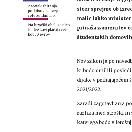
Stevanovića
Začetek zbiranja
sicer sprejme ob izre
podpisov za razpis
referenduma o
malic lahko minister 
interventnem zakonu 1.
septembra
Na hrvaški obali za pico
prinaša zamrznitev c
in dve kavi plačala več
kot 50 evrov
študentskih domovih
Nov zakon je po navedb
ki bodo omilili posledi
dijake v prihajajočem š
2021/2022.
Zaradi zagotavljanja p
razlika med stroški in
katerega bodo v letošnj