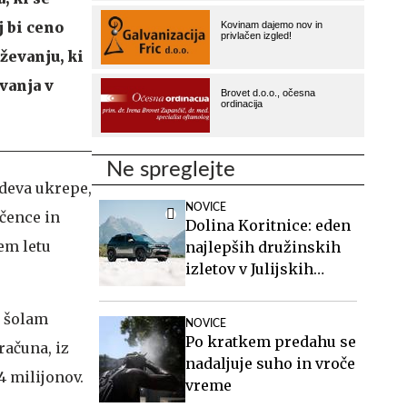
j bi ceno
ževanju, ki
vanja v
Ne spreglejte
ideva ukrepe,
NOVICE
učence in
Dolina Koritnice: eden
em letu
najlepših družinskih
izletov v Julijskih
Alpah
m šolam
NOVICE
Po kratkem predahu se
računa, iz
nadaljuje suho in vroče
4 milijonov.
vreme