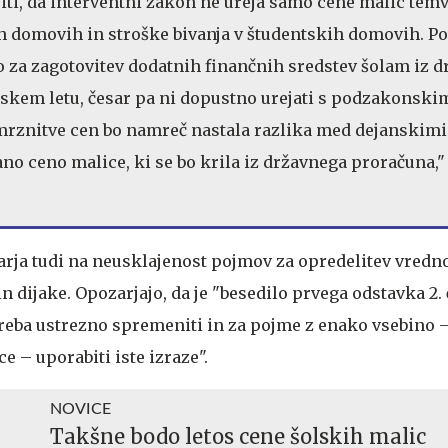
iti, da interventni zakon ne ureja samo cene malic temv
h domovih in stroške bivanja v študentskih domovih. Po
 za zagotovitev dodatnih finančnih sredstev šolam iz 
skem letu, česar pa ni dopustno urejati s podzakonski
mrznitve cen bo namreč nastala razlika med dejanskimi
no ceno malice, ki se bo krila iz državnega proračuna,"
arja tudi na neusklajenost pojmov za opredelitev vredn
n dijake. Opozarjajo, da je "besedilo prvega odstavka 2.
reba ustrezno spremeniti in za pojme z enako vsebino – 
 – uporabiti iste izraze".
NOVICE
Takšne bodo letos cene šolskih malic