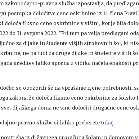
m zakonodajno-pravna služba izpostavlja, da predlagan
) postopka določitve cene oskrbnine iz 11. člena Pravil
ki določa fiksno ceno oskrbnine v višini, kot je bila dol
2022 do 31. avgusta 2022. "Pri tem pa velja predlagani od
jučno za dijake in študente višjih strokovnih šol, ki ni
rbnine, ne pa tudi za druge dijake in študente višjih šo
agana ureditev lahko sporna z vidika načela enakosti p
ločbo so opozorili še na vprašanje njene potrebnosti, sa
loga zakona že določa fiksno ceno oskrbnine za šolsko l
r svet dijaškega doma ne sme določiti drugačne cene os
dajno-pravno službe si lahko preberete
tukaj.
epov treba iz državnega proračuna šolam in domovom v 