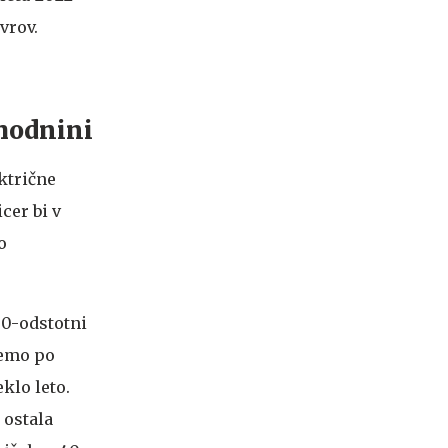
vrov.
ohodnini
ktrične
cer bi v
o
50-odstotni
hemo po
klo leto.
 ostala