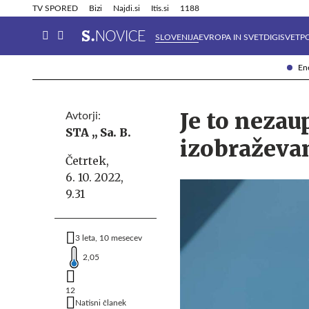
Info in obvestila
Tehnik
TV SPORED
Bizi
Najdi.si
Itis.si
1188
SLOVENIJA
EVROPA IN SVET
DIGISVET
P
Ene
Je to nezau
Avtorji:
STA ,,
Sa. B.
izobraževa
Četrtek,
6. 10. 2022,
9.31
3 leta, 10 mesecev
2,05
12
Natisni članek