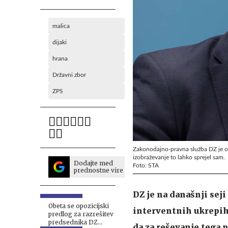
malica
dijaki
hrana
Državni zbor
ZPS
Zakonodajno-pravna služba DZ je opoz
izobraževanje to lahko sprejel sam.
Dodajte med
Foto: STA
prednostne vire
DZ je na današnji sej
Obeta se opozicijski
interventnih ukrepih 
predlog za razrešitev
predsednika DZ
da za reševanje tega 