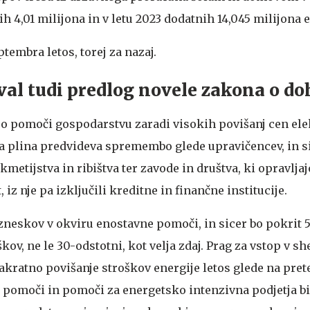
ih 4,01 milijona in v letu 2023 dodatnih 14,045 milijona e
ptembra letos, torej za nazaj.
al tudi predlog novele zakona o d
o pomoči gospodarstvu zaradi visokih povišanj cen ele
a plina predvideva spremembo glede upravičencev, in si
kmetijstva in ribištva ter zavode in društva, ki opravljaj
iz nje pa izključili kreditne in finančne institucije.
 zneskov v okviru enostavne pomoči, in sicer bo pokrit 
kov, ne le 30-odstotni, kot velja zdaj. Prag za vstop v s
akratno povišanje stroškov energije letos glede na prete
 pomoči in pomoči za energetsko intenzivna podjetja bi