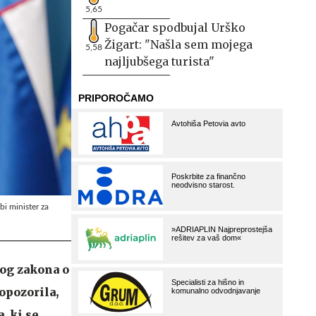
5,65
Pogačar spodbujal Urško
Žigart: "Našla sem mojega
5,58
najljubšega turista"
bi minister za
log zakona o
opozorila,
, ki se