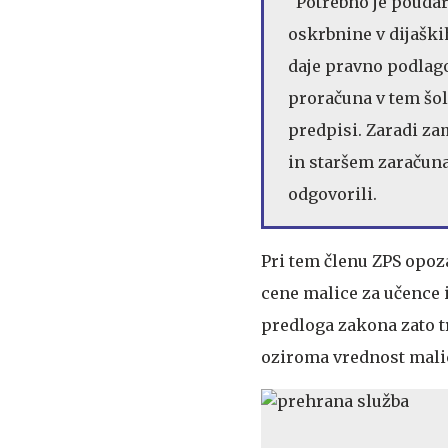
"Potrebno je poudar
oskrbnine v dijaški
daje pravno podlago
proračuna v tem šol
predpisi. Zaradi za
in staršem zaračuna
odgovorili.
Pri tem členu ZPS opoz
cene malice za učence i
predloga zakona zato t
oziroma vrednost malice