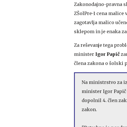
Zakonodajno-pravna slu
ZŠolPre-1 cena malice v
zagotavlja malico učenc
sklepom in je enaka za
Za reševanje tega probl
minister
Igor Papič
za
člena zakona o šolski 
Na ministrstvo za i
minister Igor Papič 
dopolnil 4. člen zak
zakon.