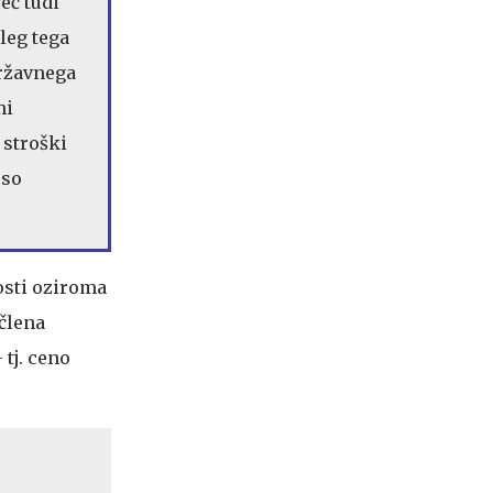
eč tudi
leg tega
državnega
mi
 stroški
 so
osti oziroma
 člena
tj. ceno