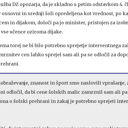
žba DZ opozarja, da je skladno s petim odstavkom 4. č
 osnovni in srednji šoli opredeljena kot vrednost, po ka
em in dijakom, določi pa jo minister, pristojen za izobr
 vse učence oziroma dijake.
ema torej ne bi bilo potrebno sprejetje interventnega za
mrznitev cen lahko sprejel sam ali pa se odločil za dopo
prehrani.
zobraževanje, znanost in šport smo naslovili vprašanje, 
ni odločil, da bi cene šolskih malic zamrznil sam ali pa
ona o šolski prehrani in zakaj je potrebno sprejeti inte