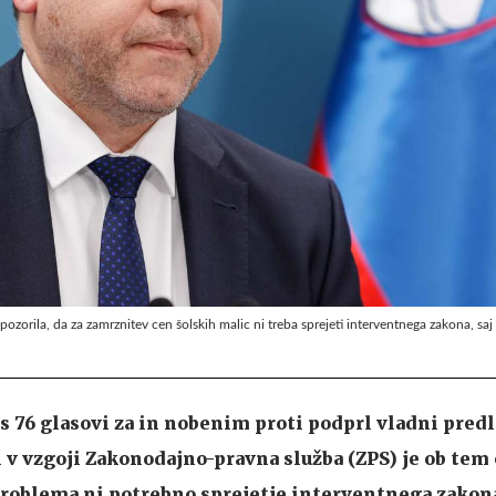
orila, da za zamrznitev cen šolskih malic ni treba sprejeti interventnega zakona, saj 
i s 76 glasovi za in nobenim proti podprl vladni pred
v vzgoji Zakonodajno-pravna služba (ZPS) je ob tem 
problema ni potrebno sprejetje interventnega zakona