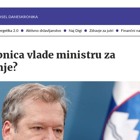
Želite prejemati e-novice?
Uživajmo pametno
OSEL DANES
KRONIKA
rgetika 2.0
Aktivno državljanstvo
Naj Digi
Zdravje za jutri
Finančni na
pnica vlade ministru za
nje?