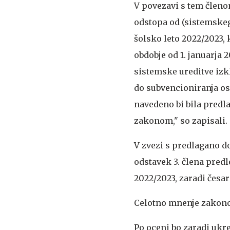
V povezavi s tem členo
odstopa od (sistemskega
šolsko leto 2022/2023, 
obdobje od 1. januarja 
sistemske ureditve izkl
do subvencioniranja osk
navedeno bi bila predl
zakonom," so zapisali.
V zvezi s predlagano do
odstavek 3. člena pred
2022/2023, zaradi česa
Celotno mnenje zakono
Po oceni bo zaradi ukr