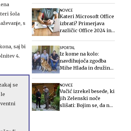
lena
NOVICE
teri šola
Kateri Microsoft Office
aževanje, s
izbrati? Primerjava
različic Office 2024 in
Office 2021.
kona, saj bi
SPORTAL
Iz kome na kolo:
lnitev 4.
navdihujoča zgodba
Mihe Hlada in družine,
ki ni sprejela črnih
napovedi
zakaj se
NOVICE
Vučić izrekel besede, ki
 le
jih Zelenski noče
rventni
slišati: Bojim se, da nas
čaka težka zima