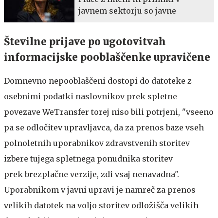
javnem sektorju so javne
Številne prijave po ugotovitvah
informacijske pooblaščenke upravičene
Domnevno nepooblaščeni dostopi do datoteke z
osebnimi podatki naslovnikov prek spletne
povezave WeTransfer torej niso bili potrjeni, "vseeno
pa se odločitev upravljavca, da za prenos baze vseh
polnoletnih uporabnikov zdravstvenih storitev
izbere tujega spletnega ponudnika storitev
prek brezplačne verzije, zdi vsaj nenavadna".
Uporabnikom v javni upravi je namreč za prenos
velikih datotek na voljo storitev odložišča velikih