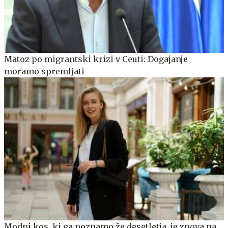
Matoz po migrantski krizi v Ceuti: Dogajanje
moramo spremljati
Modni kos, ki ga poznamo že desetletja, je znova na