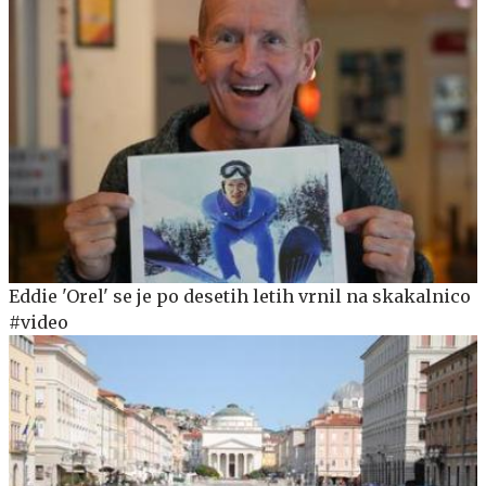
Eddie 'Orel' se je po desetih letih vrnil na skakalnico
#video