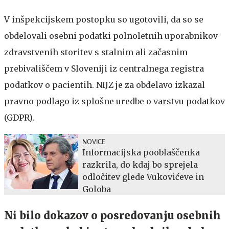
V inšpekcijskem postopku so ugotovili, da so se
obdelovali osebni podatki polnoletnih uporabnikov
zdravstvenih storitev s stalnim ali začasnim
prebivališčem v Sloveniji iz centralnega registra
podatkov o pacientih. NIJZ je za obdelavo izkazal
pravno podlago iz splošne uredbe o varstvu podatkov
(GDPR).
NOVICE
Informacijska pooblaščenka
razkrila, do kdaj bo sprejela
odločitev glede Vukovićeve in
Goloba
Ni bilo dokazov o posredovanju osebnih