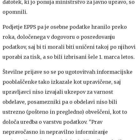
datotek, ki jo ponuja ministrstvo za javno upravo, so
opomnili.
Podjetje EPPS pa je osebne podatke hranilo preko
roka, določenega v dogovoru o posredovanju
podatkov, saj bi ti morali biti uničeni takoj po njihovi
uporabi za tisk, a so bili izbrisani šele 1. marca letos.
Številne prijave so se po ugotovitvah informacijske
pooblaščenke tako izkazale kot upravičene, saj
upravljavci niso izvajali ukrepov za varnost
obdelave, posamezniki pa o obdelavi niso bili
ustrezno (pošteno in pregledno) obveščeni, kot to
določa uredba o varstvu podatkov. "Prav
nepravočasno in nepravilno informiranje