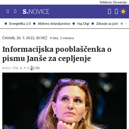
Telekom Slovenije
Energetika 2.0
Aktivno državljanstvo
Naj Digi
Zdravje za jutri
Fi
Četrtek, 26. 5. 2022, 10.58
4 leta, 2 meseca
Informacijska pooblaščenka o
pismu Janše za cepljenje
Avtor:
STA, A. P. K.
2,50