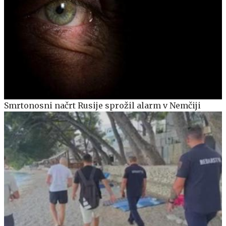
Smrtonosni načrt Rusije sprožil alarm v Nemčiji