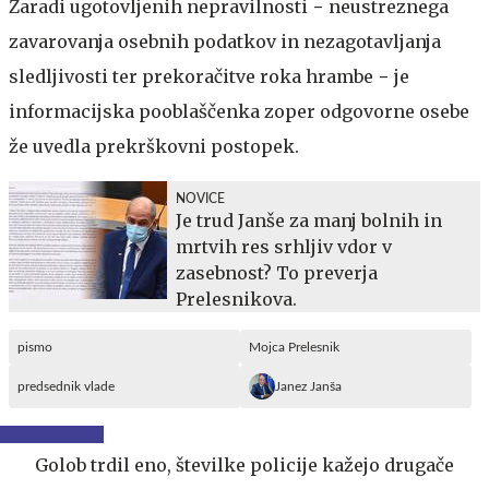
Zaradi ugotovljenih nepravilnosti − neustreznega
zavarovanja osebnih podatkov in nezagotavljanja
sledljivosti ter prekoračitve roka hrambe − je
informacijska pooblaščenka zoper odgovorne osebe
že uvedla prekrškovni postopek.
NOVICE
Je trud Janše za manj bolnih in
mrtvih res srhljiv vdor v
zasebnost? To preverja
Prelesnikova.
pismo
Mojca Prelesnik
predsednik vlade
Janez Janša
Golob trdil eno, številke policije kažejo drugače