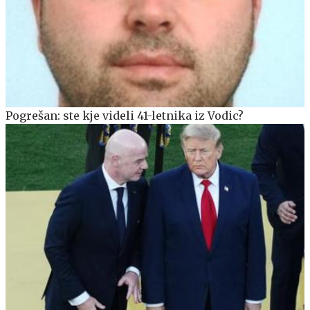
Pogrešan: ste kje videli 41-letnika iz Vodic?