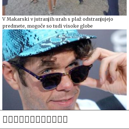
V Makarski v jutranjih urah s plaž odstranjujejo
predmete, mogoče so tudi visoke globe
Perez Hilton po pretresljivem prenosu v živo pristal
v bolnišnici