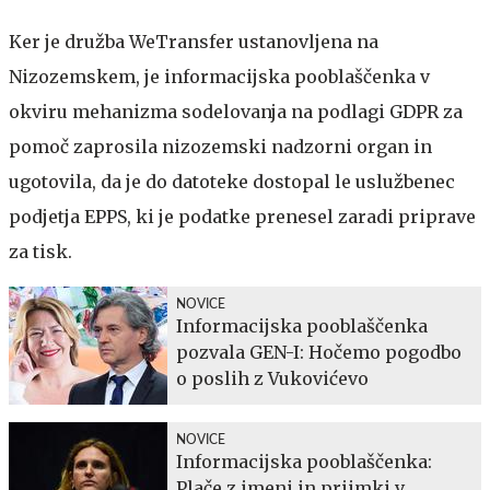
Ker je družba WeTransfer ustanovljena na
Nizozemskem, je informacijska pooblaščenka v
okviru mehanizma sodelovanja na podlagi GDPR za
pomoč zaprosila nizozemski nadzorni organ in
ugotovila, da je do datoteke dostopal le uslužbenec
podjetja EPPS, ki je podatke prenesel zaradi priprave
za tisk.
NOVICE
Informacijska pooblaščenka
pozvala GEN-I: Hočemo pogodbo
o poslih z Vukovićevo
NOVICE
Informacijska pooblaščenka:
Plače z imeni in priimki v