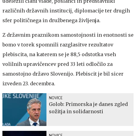
udeležili člani vlade, poslanci in predstavniki
različnih državnih institucij, diplomacije ter drugih
sfer političnega in družbenega življenja.
Z državnim praznikom samostojnosti in enotnosti se
bomo v torek spomnili razglasitve rezultatov
plebiscita, na katerem se je 88,5 odstotka vseh
volilnih upravičencev pred 33 leti odločilo za
samostojno državo Slovenijo. Plebiscit je bil sicer
izveden 23. decembra.
NOVICE
Golob: Primorska je danes zgled
sožitja in solidarnosti
NOVICE