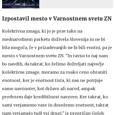
Izpostavil mesto v Varnostnem svetu ZN
Kolektivna zmaga, ki jo je prav tako na
mednarodnem parketu doživela Slovenija in ne bi
bila mogoča, če v prizadevanjih ne bi bili enotni, pa je
mesto v Varnostnem svetu ZN. "In ravno to naj nam
bo navdih, da takrat, ko želimo doživljati največje
kolektivne zmage, moramo za vsako ceno ohraniti
enotnost, ker je enotnost tista, ki nas ne potrjuje
samo navznoter, kot državo ali narod, ampak
predvsem daje kredibilnost navzven. Ker takrat, ko
sami verjamemo vase in dosežemo enotnost, takrat
nam verjamejo tudi vsi drugi," je prepričan Golob.