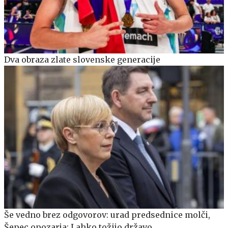
Dva obraza zlate slovenske generacije
Še vedno brez odgovorov: urad predsednice molči,
Šepec opozarja: Lahko tožijo državo