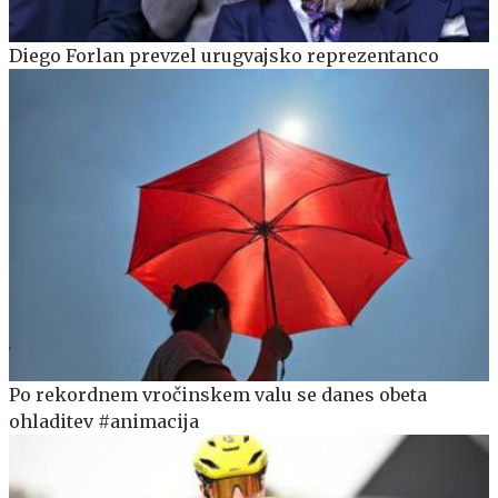
Diego Forlan prevzel urugvajsko reprezentanco
Po rekordnem vročinskem valu se danes obeta
ohladitev #animacija