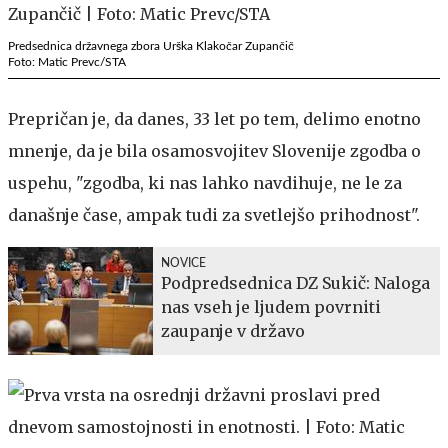
Predsednica državnega zbora Urška Klakočar Zupančič
Foto: Matic Prevc/STA
Prepričan je, da danes, 33 let po tem, delimo enotno
mnenje, da je bila osamosvojitev Slovenije zgodba o
uspehu, "zgodba, ki nas lahko navdihuje, ne le za
današnje čase, ampak tudi za svetlejšo prihodnost".
NOVICE
Podpredsednica DZ Sukič: Naloga
nas vseh je ljudem povrniti
zaupanje v državo