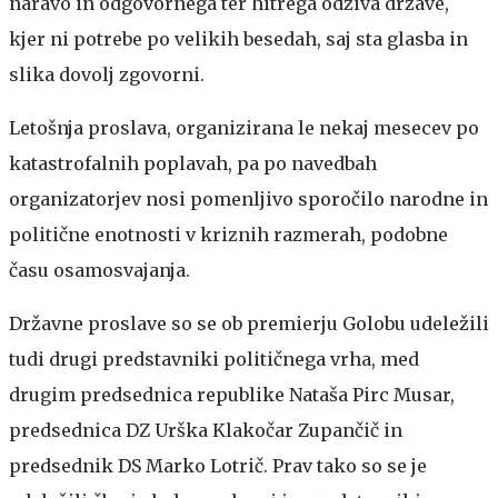
naravo in odgovornega ter hitrega odziva države,
kjer ni potrebe po velikih besedah, saj sta glasba in
slika dovolj zgovorni.
Letošnja proslava, organizirana le nekaj mesecev po
katastrofalnih poplavah, pa po navedbah
organizatorjev nosi pomenljivo sporočilo narodne in
politične enotnosti v kriznih razmerah, podobne
času osamosvajanja.
Državne proslave so se ob premierju Golobu udeležili
tudi drugi predstavniki političnega vrha, med
drugim predsednica republike Nataša Pirc Musar,
predsednica DZ Urška Klakočar Zupančič in
predsednik DS Marko Lotrič. Prav tako so se je