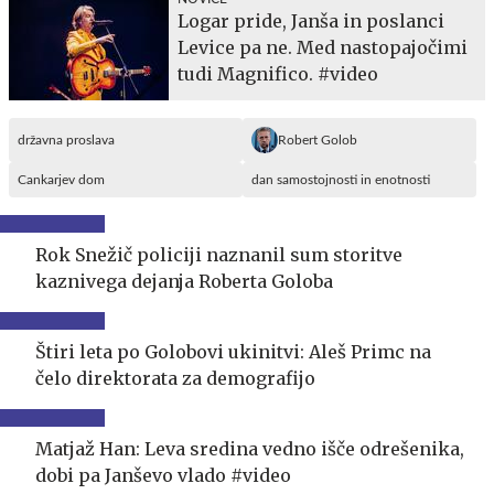
Logar pride, Janša in poslanci
Levice pa ne. Med nastopajočimi
tudi Magnifico. #video
državna proslava
Robert Golob
Cankarjev dom
dan samostojnosti in enotnosti
Rok Snežič policiji naznanil sum storitve
kaznivega dejanja Roberta Goloba
Štiri leta po Golobovi ukinitvi: Aleš Primc na
čelo direktorata za demografijo
Matjaž Han: Leva sredina vedno išče odrešenika,
dobi pa Janševo vlado #video