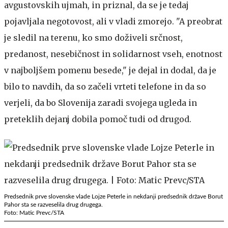
avgustovskih ujmah, in priznal, da se je tedaj
pojavljala negotovost, ali v vladi zmorejo. "A preobrat
je sledil na terenu, ko smo doživeli srčnost,
predanost, nesebičnost in solidarnost vseh, enotnost
v najboljšem pomenu besede," je dejal in dodal, da je
bilo to navdih, da so začeli vrteti telefone in da so
verjeli, da bo Slovenija zaradi svojega ugleda in
preteklih dejanj dobila pomoč tudi od drugod.
Predsednik prve slovenske vlade Lojze Peterle in nekdanji predsednik države Borut
Pahor sta se razveselila drug drugega.
Foto: Matic Prevc/STA