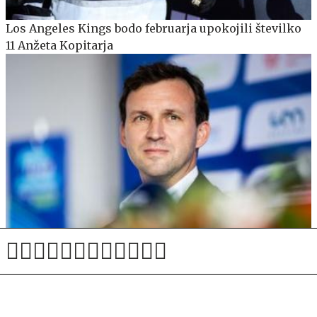
Los Angeles Kings bodo februarja upokojili številko
11 Anžeta Kopitarja
Primož Feguš upa na najuspešnejše prvenstvo vseh
časov za slovensko atletiko