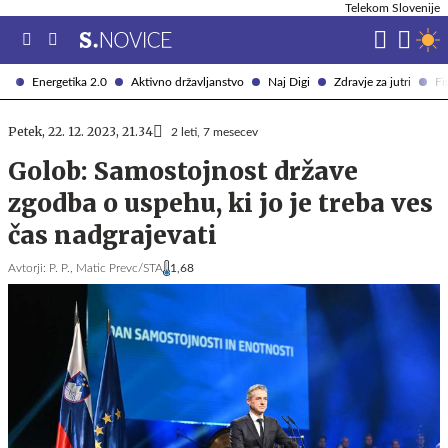
Telekom Slovenije
Energetika 2.0
Aktivno državljanstvo
Naj Digi
Zdravje za jutri
Fi
Petek, 22. 12. 2023, 21.34
2 leti, 7 mesecev
Golob: Samostojnost države
zgodba o uspehu, ki jo je treba ves
čas nadgrajevati
Avtorji:
P. P.,
Matic Prevc/STA
1,68