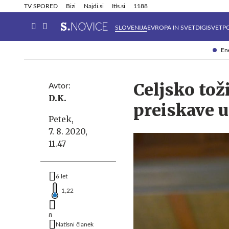
Info in obvestila
Tehnik
TV SPORED
Bizi
Najdi.si
Itis.si
1188
SLOVENIJA
EVROPA IN SVET
DIGISVET
P
Ene
Celjsko tož
Avtor:
D.K.
preiskave 
Petek,
7. 8. 2020,
11.47
6 let
1,22
8
Natisni članek