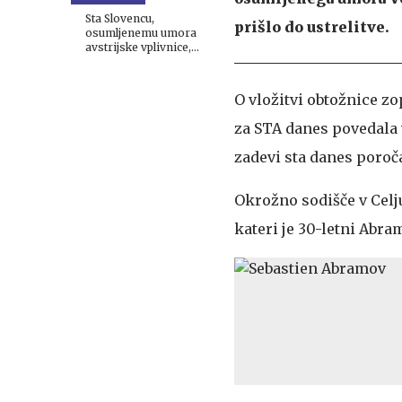
argentinskega idola
Sta Slovencu,
prišlo do ustrelitve.
osumljenemu umora
avstrijske vplivnice,
pomagala oče in brat?
O vložitvi obtožnice z
za STA danes povedala 
zadevi sta danes poroč
Okrožno sodišče v Celju
kateri je 30-letni Abra