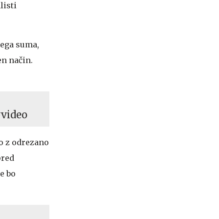
listi
nega suma,
en način.
#video
jo z odrezano
pred
e bo