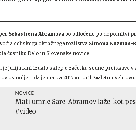
oper
Sebastiena Abramova
bo odločeno po dopolnitvi pr
vodja celjskega okrožnega tožilstva
Simona Kuzman-R
ala časnika Delo in Slovenske novice.
 je julija lani izdalo sklep o začetku sodne preiskave v 
mov osumljen, da je marca 2015 umoril 24-letno Vebrovo.
NOVICE
Mati umrle Sare: Abramov laže, kot pes
#video