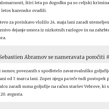
lomarnosti, štiri leta po dogodku pa so celjski krimina
letos kazensko ovadili.
htevo za preiskavo vložilo 24. maja lani zaradi utemelje
aznivo dejanje umora iz nizkotnih razlogov in na zahrbt
ora.
in Sebastien Abramov se nameravata poročiti 
i sumov, povezanih s spodletelo zavarovalniško goljufi
jani od 7. marca lani. Zoper njega pa teče tudi postopek 
lcu zaradi suma goljufije na račun staršev Vebrove, ki s
20. avgusta.