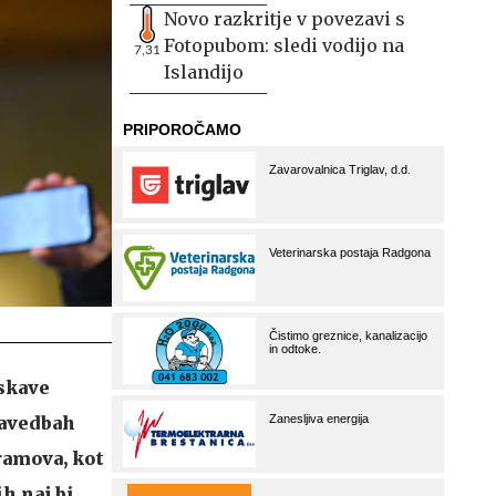
Novo razkritje v povezavi s
Fotopubom: sledi vodijo na
7,31
Islandijo
iskave
navedbah
ramova, kot
h naj bi