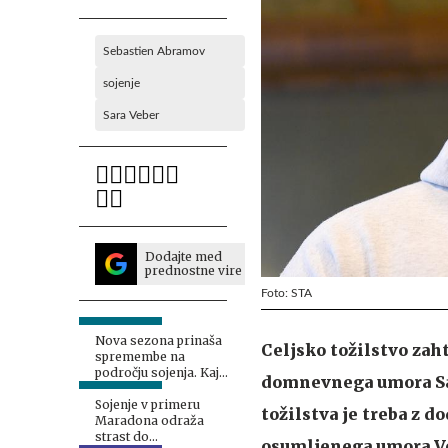
Sebastien Abramov
sojenje
Sara Veber
Dodajte med
prednostne vire
Foto: STA
Nova sezona prinaša
Celjsko tožilstvo zah
spremembe na
področju sojenja. Kaj
domnevnega umora Sar
vse bo drugače?
Sojenje v primeru
tožilstva je treba z 
Maradona odraža
strast do
osumljenega umora Veb