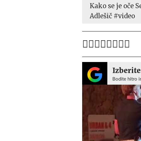
Kako se je oče S
Adlešič #video
Izberite
Bodite hitro i