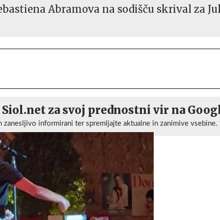
ebastiena Abramova na sodišču skrival za Jul
 Siol.net za svoj prednostni vir na Goog
n zanesljivo informirani ter spremljajte aktualne in zanimive vsebine.