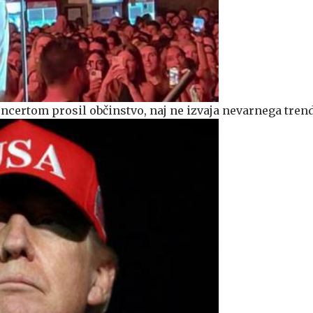
ncertom prosil občinstvo, naj ne izvaja nevarnega tren