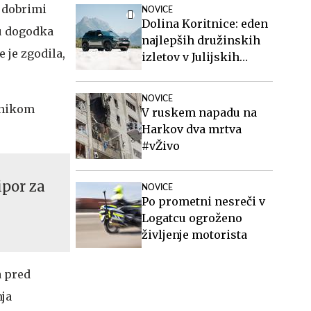
d dobrimi
NOVICE
Dolina Koritnice: eden
su dogodka
najlepših družinskih
e je zgodila,
izletov v Julijskih
Alpah
NOVICE
dnikom
V ruskem napadu na
Harkov dva mrtva
#vŽivo
ipor za
NOVICE
Po prometni nesreči v
Logatcu ogroženo
življenje motorista
a pred
nja