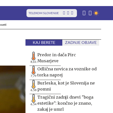
TELEKOM SLOVENIJE
sveti
KAJ BERETE
ZADNJE OBJAVE
Predor in dača Pirc
Musarjeve
8,61
Odlična novica za voznike od
torka naprej
7,79
Burleska, kot je Slovenija ne
pomni
6,58
Tragični zadnji dnevi "boga
estetike": končno je znano,
6,54
zakaj je umrl