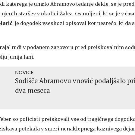
di katerega je umrlo Abramovo tedanje dekle, se je pre
i njenih staršev v okolici Žalca. Osumljeni, ki se je v ča
larič
, je dogodek vseskozi opisoval kot nesrečo, ki da s
vztrajal tudi v podanem zagovoru pred preiskovalnim so
ju junija lani.
NOVICE
Sodišče Abramovu vnovič podaljšalo pr
dva meseca
Veber so policisti preiskovali vse od tragičnega dogodk
 preiskava potekala v smeri nenaklepnega kaznivega deja