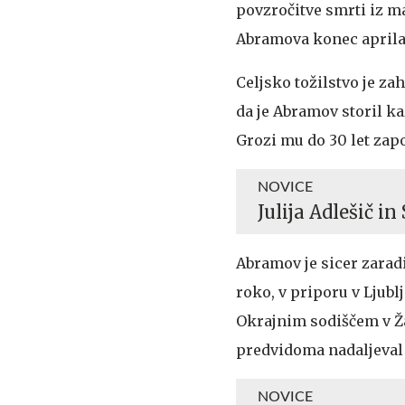
povzročitve smrti iz ma
Abramova konec aprila 
Celjsko tožilstvo je za
da je Abramov storil k
Grozi mu do 30 let zap
NOVICE
Julija Adlešič 
Abramov je sicer zarad
roko, v priporu v Ljubl
Okrajnim sodiščem v Ža
predvidoma nadaljeval 
NOVICE