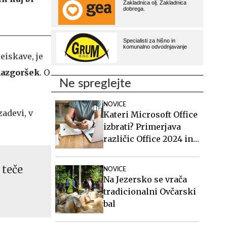
eiskave, je
azgoršek
. O
Ne spreglejte
NOVICE
zadevi, v
Kateri Microsoft Office
izbrati? Primerjava
različic Office 2024 in
Office 2021.
 teče
NOVICE
Na Jezersko se vrača
tradicionalni Ovčarski
bal