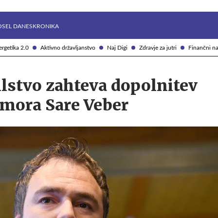
Želite prejemati e-novice?
Uživajmo pametno
OSEL DANES
KRONIKA
rgetika 2.0
Aktivno državljanstvo
Naj Digi
Zdravje za jutri
Finančni na
ilstvo zahteva dopolnitev
umora Sare Veber