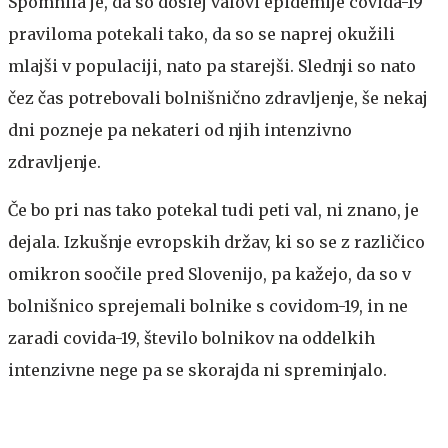
Spomnila je, da so doslej valovi epidemije covida-19
praviloma potekali tako, da so se naprej okužili
mlajši v populaciji, nato pa starejši. Slednji so nato
čez čas potrebovali bolnišnično zdravljenje, še nekaj
dni pozneje pa nekateri od njih intenzivno
zdravljenje.
Če bo pri nas tako potekal tudi peti val, ni znano, je
dejala. Izkušnje evropskih držav, ki so se z različico
omikron soočile pred Slovenijo, pa kažejo, da so v
bolnišnico sprejemali bolnike s covidom-19, in ne
zaradi covida-19, število bolnikov na oddelkih
intenzivne nege pa se skorajda ni spreminjalo.