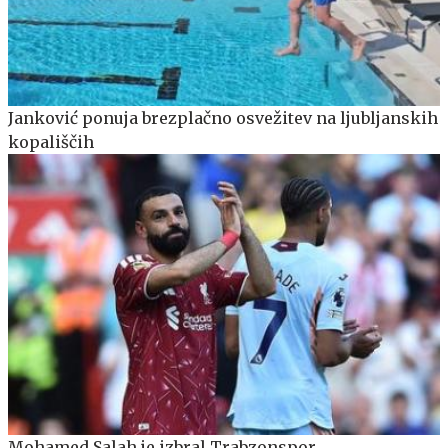
Janković ponuja brezplačno osvežitev na ljubljanskih
kopališčih
Mohamed Salah je izbral Trabzonspor