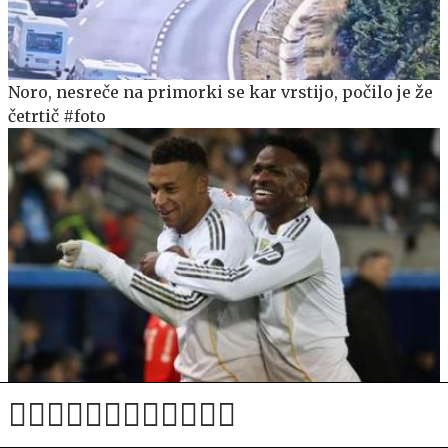
Noro, nesreče na primorki se kar vrstijo, počilo je že
četrtič #foto
Jasno sporočilo Reala Madrid Viniciusu: Nihče ni
večji od kluba