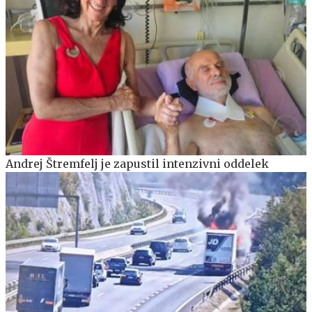
Andrej Štremfelj je zapustil intenzivni oddelek