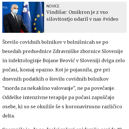
NOVICE
Vindišar: Omikron je z vso
silovitostjo udaril v nas #video
Število covidnih bolnikov v bolnišnicah se po
besedah predsednice Zdravniške zbornice Slovenije
in infektologinje Bojane Beović v Sloveniji dviga zelo
počasi, komaj opazno. Kot je pojasnila, gre pri
dnevnih podatkih o številu covidnih bolnikov
"morda za nekakšno valovanje", ne pa povečanje.
Oddelke intenzivne terapije pa počasi zapuščajo
osebe, ki so se okužile še s koronavirusno različico
delta.