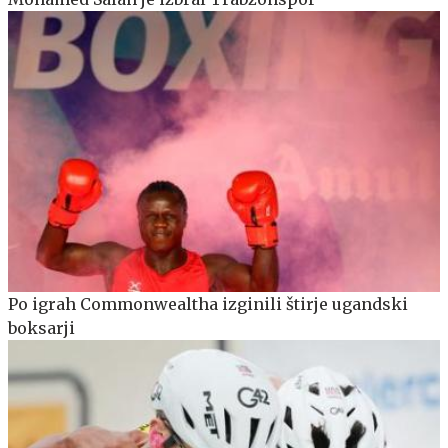
Po igrah Commonwealtha izginili štirje ugandski
boksarji