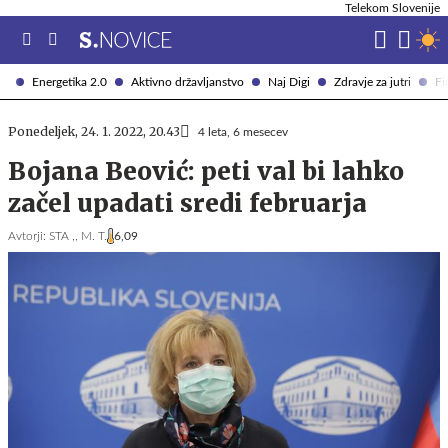
Telekom Slovenije
Energetika 2.0
Aktivno državljanstvo
Naj Digi
Zdravje za jutri
Fi
Ponedeljek, 24. 1. 2022, 20.43
4 leta, 6 mesecev
Bojana Beović: peti val bi lahko
začel upadati sredi februarja
Avtorji:
STA ,,
M. T.
6,09