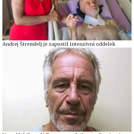
Andrej Štremfelj je zapustil intenzivni oddelek