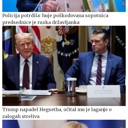
Policija potrdila: huje poškodovana sopotnica
predsednice je ruska državljanka
Trump napadel Hegsetha, očital mu je laganje o
zalogah streliva