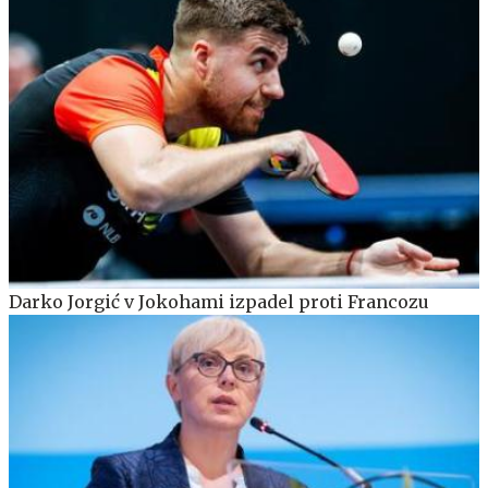
Darko Jorgić v Jokohami izpadel proti Francozu