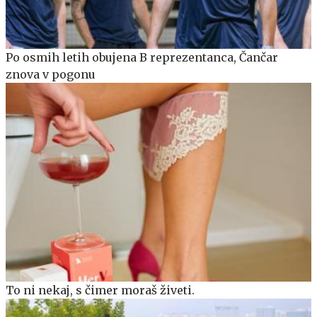
Po osmih letih obujena B reprezentanca, Čančar
znova v pogonu
To ni nekaj, s čimer moraš živeti.