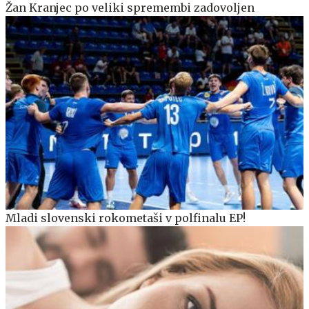
Žan Kranjec po veliki spremembi zadovoljen
Mladi slovenski rokometaši v polfinalu EP!