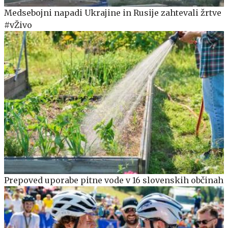
Medsebojni napadi Ukrajine in Rusije zahtevali žrtve
#vŽivo
Prepoved uporabe pitne vode v 16 slovenskih občinah