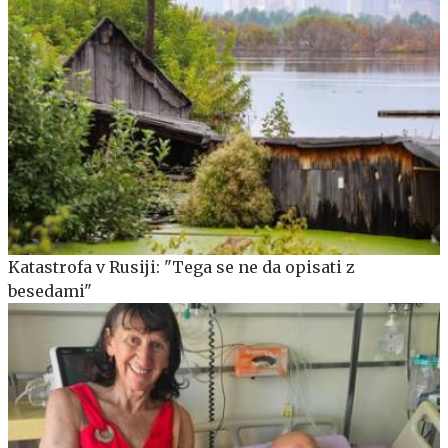
Katastrofa v Rusiji: "Tega se ne da opisati z
besedami"