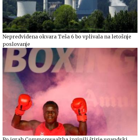
Nepredvidena okvara Teša 6 bo vplivala na letošnje
poslovanje
Po igrah Commonwealtha izginili štirje ugandski