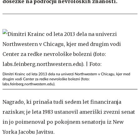
dosežke na področju nevroloških znanosti.
Dimitri Krainc od leta 2013 dela na univerzi Northwestern v Chicagu, kjer med
drugim vodi Center za redke nevrološke bolezni (foto:
labs.feinberg.northwestern.edu).
Nagrado, ki prinaša tudi sedem let financiranja
raziskav, je leta 1983 ustanovil ameriški zvezni senat
in jo poimenoval po pokojnem senatorju iz New
Yorka Jacobu Javitsu.