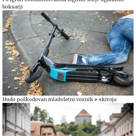
boksarji
Hudo poškodovan mladoletni voznik e-skiroja