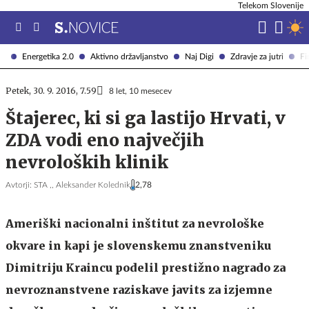
Telekom Slovenije
Energetika 2.0
Aktivno državljanstvo
Naj Digi
Zdravje za jutri
Fi
Petek, 30. 9. 2016, 7.59
8 let, 10 mesecev
Štajerec, ki si ga lastijo Hrvati, v
ZDA vodi eno največjih
nevroloških klinik
Avtorji:
STA ,,
Aleksander Kolednik
2,78
Ameriški nacionalni inštitut za nevrološke
okvare in kapi je slovenskemu znanstveniku
Dimitriju Kraincu podelil prestižno nagrado za
nevroznanstvene raziskave javits za izjemne