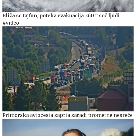
Bliža se tajfun, poteka evakuacija 260 tisoč ljudi
#video
Primorska avtocesta zaprta zaradi prometne nesreče