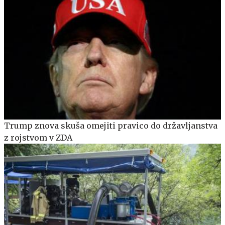
Trump znova skuša omejiti pravico do državljanstva
z rojstvom v ZDA