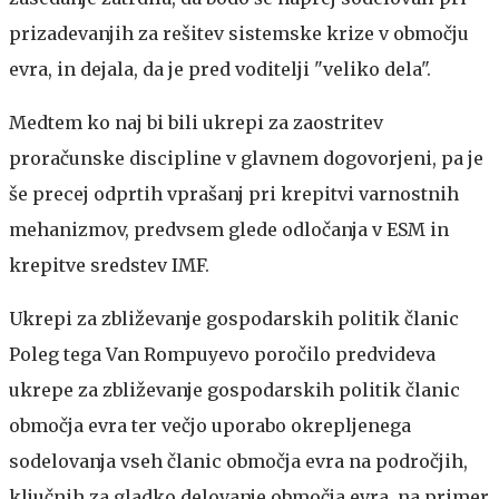
prizadevanjih za rešitev sistemske krize v območju
evra, in dejala, da je pred voditelji "veliko dela".
Medtem ko naj bi bili ukrepi za zaostritev
proračunske discipline v glavnem dogovorjeni, pa je
še precej odprtih vprašanj pri krepitvi varnostnih
mehanizmov, predvsem glede odločanja v ESM in
krepitve sredstev IMF.
Ukrepi za zbliževanje gospodarskih politik članic
Poleg tega Van Rompuyevo poročilo predvideva
ukrepe za zbliževanje gospodarskih politik članic
območja evra ter večjo uporabo okrepljenega
sodelovanja vseh članic območja evra na področjih,
ključnih za gladko delovanje območja evra, na primer