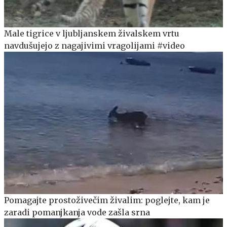
Male tigrice v ljubljanskem živalskem vrtu
navdušujejo z nagajivimi vragolijami #video
Pomagajte prostoživečim živalim: poglejte, kam je
zaradi pomanjkanja vode zašla srna