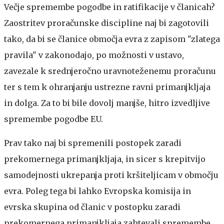
Večje spremembe pogodbe in ratifikacije v članicah?
Zaostritev proračunske discipline naj bi zagotovili
tako, da bi se članice območja evra z zapisom "zlatega
pravila" v zakonodajo, po možnosti v ustavo,
zavezale k srednjeročno uravnoteženemu proračunu
ter s tem k ohranjanju ustrezne ravni primanjkljaja
in dolga. Za to bi bile dovolj manjše, hitro izvedljive
spremembe pogodbe EU.
Prav tako naj bi spremenili postopek zaradi
prekomernega primanjkljaja, in sicer s krepitvijo
samodejnosti ukrepanja proti kršiteljicam v območju
evra. Poleg tega bi lahko Evropska komisija in
evrska skupina od članic v postopku zaradi
prekomernega primanjkljaja zahtevali spremembe