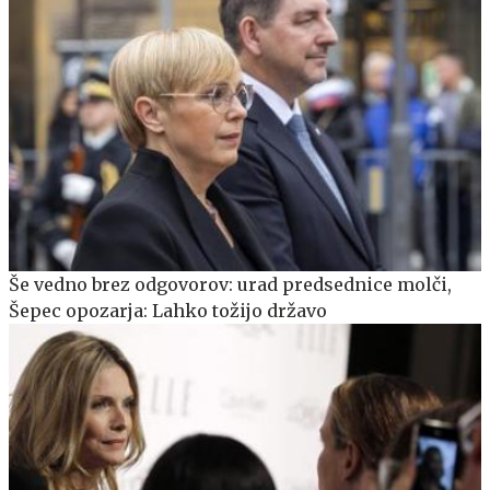
Še vedno brez odgovorov: urad predsednice molči,
Šepec opozarja: Lahko tožijo državo