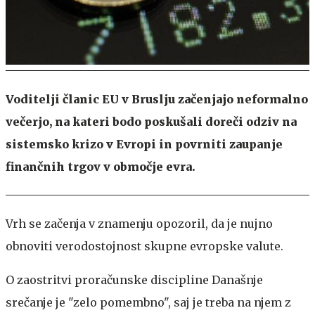
Voditelji članic EU v Bruslju začenjajo neformalno
večerjo, na kateri bodo poskušali doreči odziv na
sistemsko krizo v Evropi in povrniti zaupanje
finančnih trgov v območje evra.
Vrh se začenja v znamenju opozoril, da je nujno
obnoviti verodostojnost skupne evropske valute.
O zaostritvi proračunske discipline
Današnje
srečanje je "zelo pomembno", saj je treba na njem z