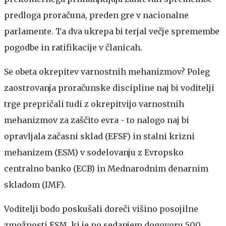
predloga proračuna, preden gre v nacionalne
parlamente. Ta dva ukrepa bi terjal večje spremembe
pogodbe in ratifikacije v članicah.
Se obeta okrepitev varnostnih mehanizmov?
Poleg
zaostrovanja proračunske discipline naj bi voditelji
trge prepričali tudi z okrepitvijo varnostnih
mehanizmov za zaščito evra - to nalogo naj bi
opravljala začasni sklad (EFSF) in stalni krizni
mehanizem (ESM) v sodelovanju z Evropsko
centralno banko (ECB) in Mednarodnim denarnim
skladom (IMF).
Voditelji bodo poskušali doreči višino posojilne
zmožnosti ESM, ki je po sedanjem dogovoru 500