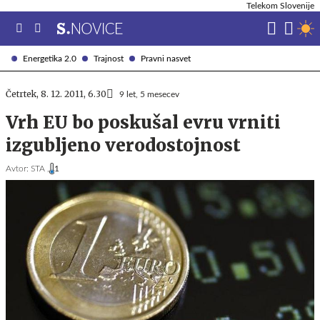
Telekom Slovenije
Energetika 2.0
Trajnost
Pravni nasvet
Četrtek, 8. 12. 2011, 6.30
9 let, 5 mesecev
Vrh EU bo poskušal evru vrniti
izgubljeno verodostojnost
Avtor:
STA ,
1