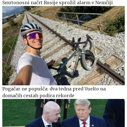
Smrtonosni načrt Rusije sprožil alarm v Nemčiji
Pogačar ne popušča: dva tedna pred Vuelto na
domačih cestah podira rekorde