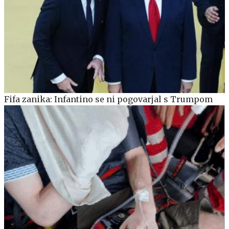
Fifa zanika: Infantino se ni pogovarjal s Trumpom