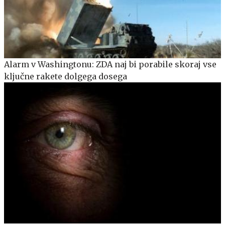
Alarm v Washingtonu: ZDA naj bi porabile skoraj vse
ključne rakete dolgega dosega