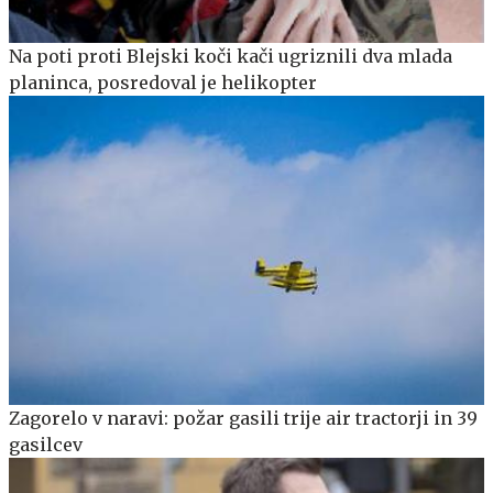
Na poti proti Blejski koči kači ugriznili dva mlada
planinca, posredoval je helikopter
Zagorelo v naravi: požar gasili trije air tractorji in 39
gasilcev