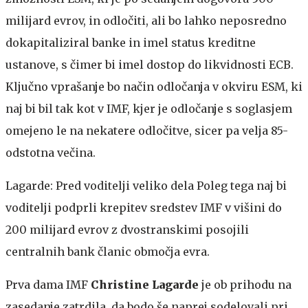
milijard evrov, in odločiti, ali bo lahko neposredno
dokapitaliziral banke in imel status kreditne
ustanove, s čimer bi imel dostop do likvidnosti ECB.
Ključno vprašanje bo način odločanja v okviru ESM, ki
naj bi bil tak kot v IMF, kjer je odločanje s soglasjem
omejeno le na nekatere odločitve, sicer pa velja 85-
odstotna večina.
Lagarde: Pred voditelji veliko dela
Poleg tega naj bi
voditelji podprli krepitev sredstev IMF v višini do
200 milijard evrov z dvostranskimi posojili
centralnih bank članic območja evra.
Prva dama IMF
Christine Lagarde
je ob prihodu na
zasedanje zatrdila, da bodo še naprej sodelovali pri