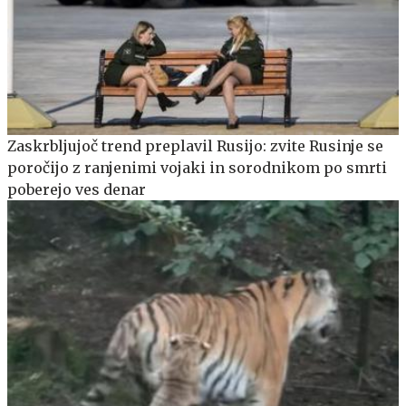
Zaskrbljujoč trend preplavil Rusijo: zvite Rusinje se
poročijo z ranjenimi vojaki in sorodnikom po smrti
poberejo ves denar