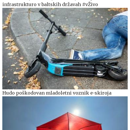
infrastrukturo v baltskih državah #vŽivo
Hudo poškodovan mladoletni voznik e-skiroja