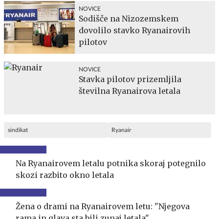
NOVICE
Sodišče na Nizozemskem
dovolilo stavko Ryanairovih
pilotov
NOVICE
Stavka pilotov prizemljila
številna Ryanairova letala
sindikat
Ryanair
Na Ryanairovem letalu potnika skoraj potegnilo
skozi razbito okno letala
Žena o drami na Ryanairovem letu: "Njegova
rama in glava sta bili zunaj letala"