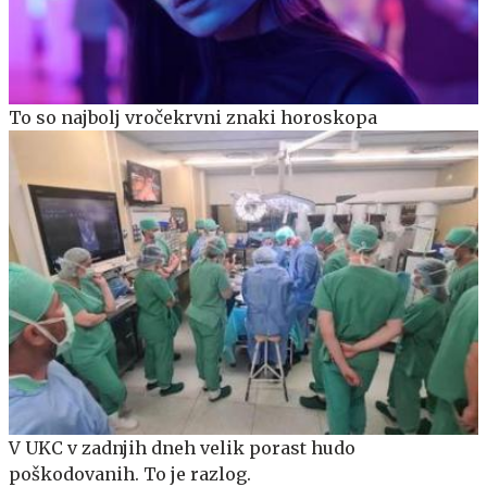
To so najbolj vročekrvni znaki horoskopa
V UKC v zadnjih dneh velik porast hudo
poškodovanih. To je razlog.