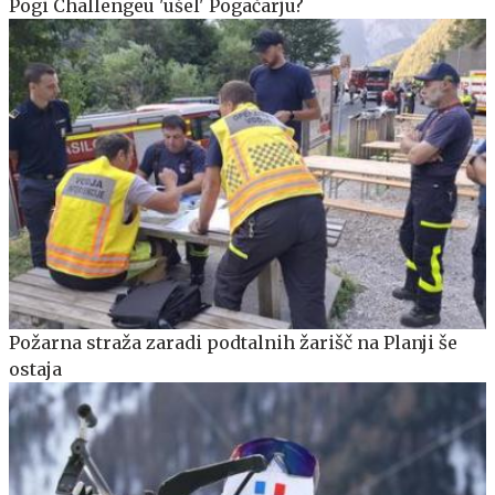
Pogi Challengeu 'ušel' Pogačarju?
Požarna straža zaradi podtalnih žarišč na Planji še
ostaja