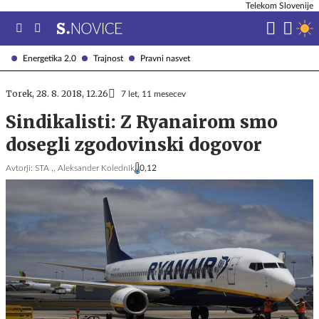
Telekom Slovenije
Energetika 2.0
Trajnost
Pravni nasvet
Torek, 28. 8. 2018, 12.26
7 let, 11 mesecev
Sindikalisti: Z Ryanairom smo
dosegli zgodovinski dogovor
Avtorji:
STA ,,
Aleksander Kolednik
0,12