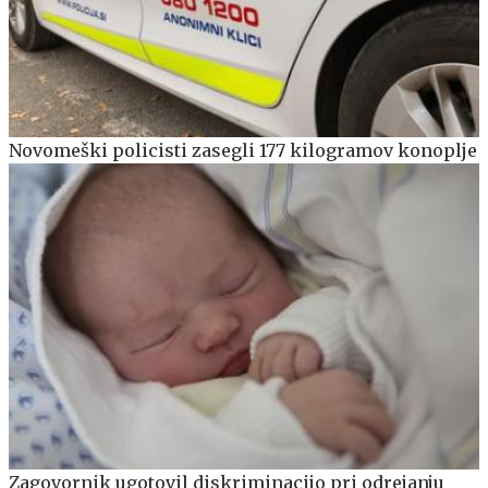
Novomeški policisti zasegli 177 kilogramov konoplje
Zagovornik ugotovil diskriminacijo pri odrejanju