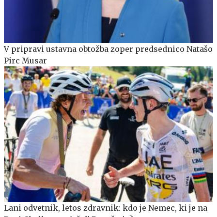
V pripravi ustavna obtožba zoper predsednico Natašo
Pirc Musar
Lani odvetnik, letos zdravnik: kdo je Nemec, ki je na