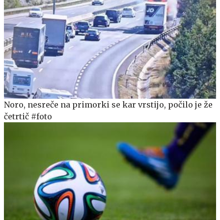
Noro, nesreče na primorki se kar vrstijo, počilo je že
četrtič #foto