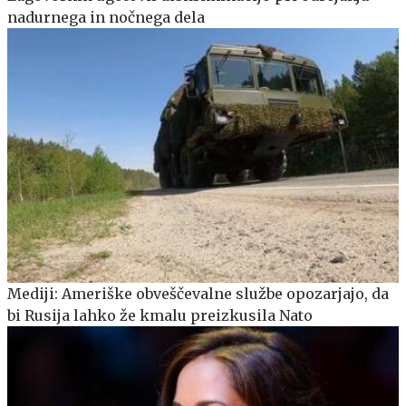
nadurnega in nočnega dela
Mediji: Ameriške obveščevalne službe opozarjajo, da
bi Rusija lahko že kmalu preizkusila Nato