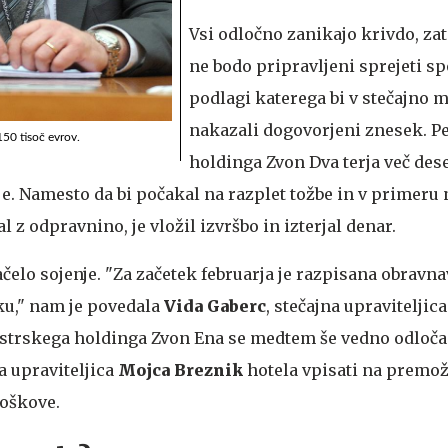
Vsi odločno zanikajo krivdo, zat
ne bodo pripravljeni sprejeti s
podlagi katerega bi v stečajno 
nakazali dogovorjeni znesek. Pe
50 tisoč evrov.
holdinga Zvon Dva terja več dese
lje. Namesto da bi počakal na razplet tožbe in v primer
 z odpravnino, je vložil izvršbo in izterjal denar.
čelo sojenje. "Za začetek februarja je razpisana obravna
iku," nam je povedala
Vida Gaberc
, stečajna upraviteljic
strskega holdinga Zvon Ena se medtem še vedno odloča
na upraviteljica
Mojca Breznik
hotela vpisati na premo
loškove.