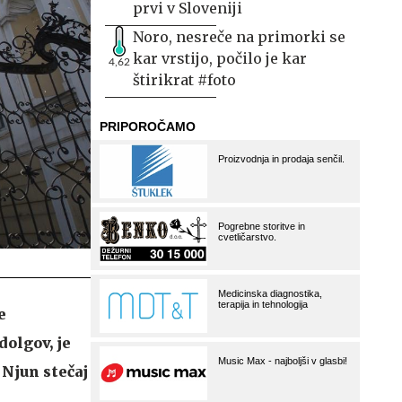
prvi v Sloveniji
Noro, nesreče na primorki se
kar vrstijo, počilo je kar
4,62
štirikrat #foto
e
dolgov, je
Njun stečaj