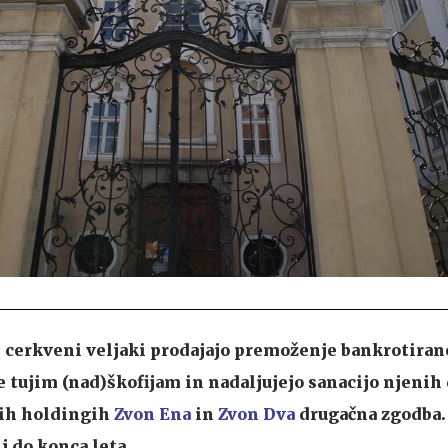
cerkveni veljaki prodajajo premoženje bankrotiran
 tujim (nad)škofijam in nadaljujejo sanacijo njenih 
nih holdingih
Zvon Ena
in
Zvon Dva
drugačna zgodba. 
j do konca leta.