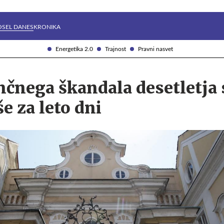
Želite prejemati e-novice?
Uživajmo pametno
OSEL DANES
KRONIKA
Energetika 2.0
Trajnost
Pravni nasvet
nčnega škandala desetletja 
še za leto dni