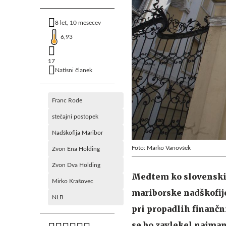
8 let, 10 mesecev
6,93
17
Natisni članek
Franc Rode
stečajni postopek
Nadškofija Maribor
Foto: Marko Vanovšek
Zvon Ena Holding
Zvon Dva Holding
Medtem ko slovenski 
Mirko Krašovec
mariborske nadškofije
NLB
pri propadlih finanč
se bo zavlekel najman