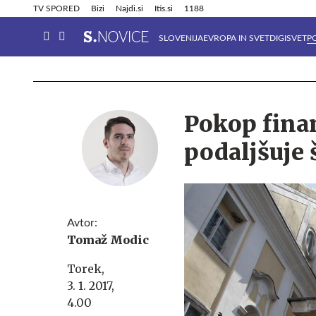
Info in obvestila
Tehnik
TV SPORED
Bizi
Najdi.si
Itis.si
1188
SLOVENIJA
EVROPA IN SVET
DIGISVET
P
Pokop fina
podaljšuje 
Avtor:
Tomaž Modic
Torek,
3. 1. 2017,
4.00