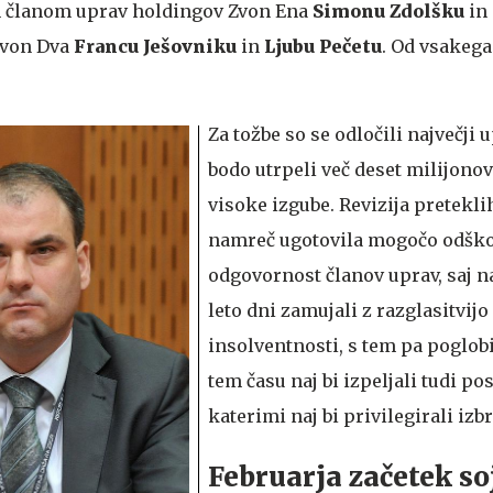
im članom uprav holdingov Zvon Ena
Simonu Zdolšku
in
Zvon Dva
Francu Ješovniku
in
Ljubu Pečetu
. Od vsakega
Za tožbe so se odločili največji u
bodo utrpeli več deset milijono
visoke izgube. Revizija pretekli
namreč ugotovila mogočo odšk
odgovornost članov uprav, saj na
leto dni zamujali z razglasitvijo
insolventnosti, s tem pa poglobi
tem času naj bi izpeljali tudi pos
katerimi naj bi privilegirali iz
Februarja začetek so