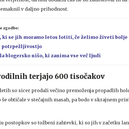
emaknil v daljno prihodnost.
e zgodbe:
, ki se jih moramo letos lotiti, če želimo živeti bolje
s potrpežljivostjo
la blogersko nišo, ki zanima vse več ljudi
odilnih terjajo 600 tisočakov
 letih so sicer prodali večino premoženja propadlih hol
o še obtičale v stečajnih masah, pa bodo v skrajnem pri
u postopkov so tožbeni zahtevki, ki so jih v začetku la