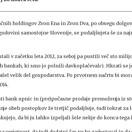
nčnih holdingov Zvon Ena in Zvon Dva, po obsegu dolgov
odovini samostojne Slovenije, se podaljšujeta še za naj
stali v začetku leta 2012, za seboj pa pustili več sto mili
h bankah, ki smo jo polnili davkoplačevalci. Hkrati se j
šel velik del gospodarstva. Po prvotnem načrtu bi mor
014.
ti bank upnic in (pre)počasne prodaje premoženja iz s
e obeh postopkov že tretjič podaljšuje, tudi tokrat za l
jejo, da bi ju lahko izpeljali šele nekje do konca tega l
ka verjetnost, da tudi dodatni čas ne bo zadostoval in da 