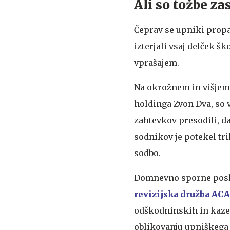
Ali so tožbe za
Čeprav se upniki propa
izterjali vsaj delček šk
vprašajem.
Na okrožnem in višjem 
holdinga Zvon Dva, so 
zahtevkov presodili, da
sodnikov je potekel tril
sodbo.
Domnevno sporne posle, 
revizijska družba A
odškodninskih in kazen
oblikovanju upniškega