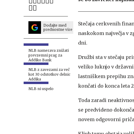
Stečaja cerkvenih fina
Dodajte med
prednostne vire
naskokom največja v zg
dni.
NLB namerava znižati
prevzemni prag za
Družbi sta v stečaju pri
Addiko Bank
veliko luknjo v državni
NLB z zavezami za več
kot 30 odstotkov delnic
lastniškem prepihu zna
Addika
končati do konca leta 2
NLB ni uspelo
Toda zaradi neaktivnos
se predvideno dokončanj
novem odgovorni pričaku
Kljub temu obstaja veli