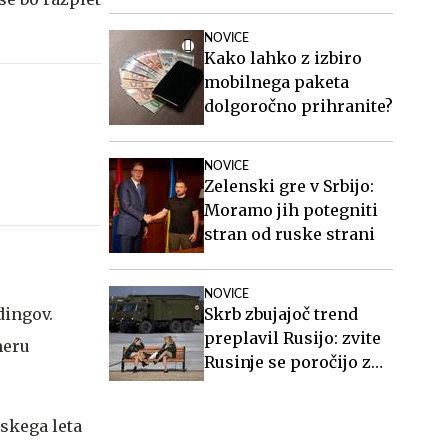
Poškodovan je tudi
policist.
NOVICE
Kako lahko z izbiro
mobilnega paketa
dolgoročno prihranite?
NOVICE
Zelenski gre v Srbijo:
Moramo jih potegniti
stran od ruske strani
NOVICE
dingov.
Skrb zbujajoč trend
preplavil Rusijo: zvite
meru
Rusinje se poročijo z
ranjenimi vojaki in
sorodnikom po smrti
nskega leta
poberejo ves denar