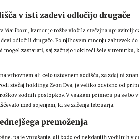
išča v isti zadevi odločijo drugače
 v Mariboru, kamor je tožbe vložila stečajna upravitelji
zadevi odločili drugače. Po njihovem mnenju zahtevek do
i mogel zastarati, saj začnejo roki teči šele v trenutku, 
 na vrhovnem ali celo ustavnem sodišču, za zdaj ni znan
odi stečaj holdinga Zvon Dva, je veliko odvisno od prip
troškov sodnih postopkov. V vsakem primeru pa se bo v
ščevalo med sojenjem, ki se začenja februarja.
rednejšega premoženja
spšne, pa je vprašanje, ali bodo od nekdanjih vodilnih v 