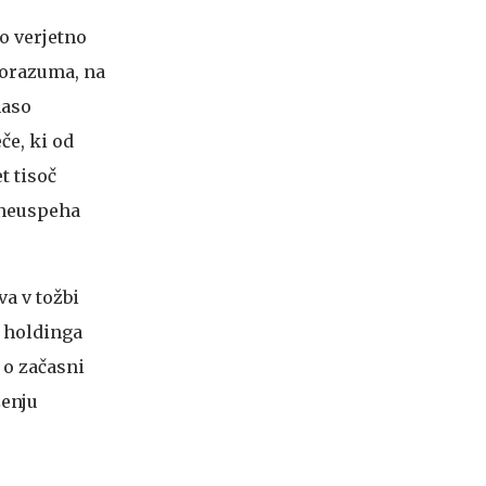
o verjetno
porazuma, na
maso
če, ki od
t tisoč
u neuspeha
va v tožbi
a holdinga
 o začasni
ženju