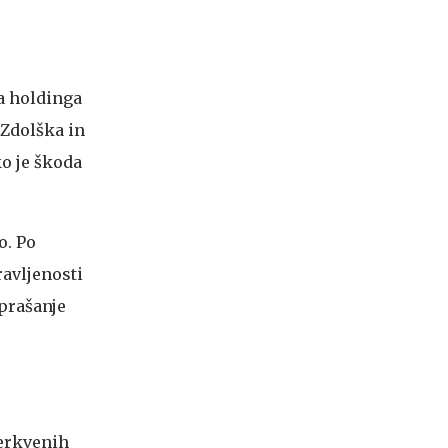
ca holdinga
 Zdolška in
ko je škoda
o. Po
ravljenosti
prašanje
cerkvenih