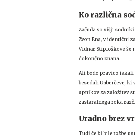
Ko različna sod
Začuda so višji sodniki
Zvon Ena, v identični 
Vidnar-Stiploškove še n
dokončno znana.
Ali bodo pravico iskali
besedah Gaberčeve, ki v
upnikov za založitev s
zastaralnega roka razči
Uradno brez v
Tudi če bi bile tožbe u