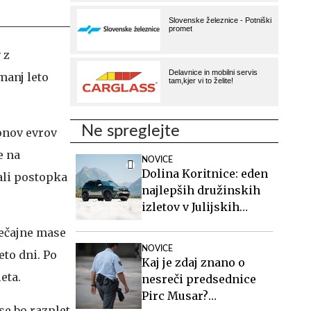
 z
manj leto
Ne spreglejte
jonov evrov
e na
NOVICE
Dolina Koritnice: eden
ali postopka
najlepših družinskih
izletov v Julijskih
Alpah
tečajne mase
NOVICE
eto dni. Po
Kaj je zdaj znano o
eta.
nesreči predsednice
Pirc Musar?
se bo razplet