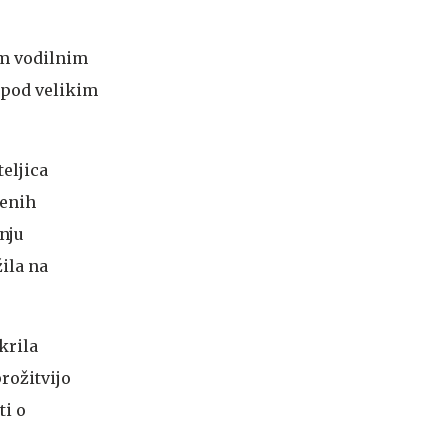
im vodilnim
v pod velikim
eljica
benih
nju
žila na
krila
prožitvijo
ti o