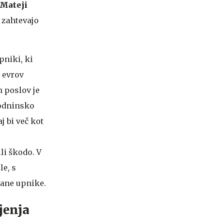
Mateji
 zahtevajo
pniki, ki
v evrov
h poslov je
odninsko
j bi več kot
li škodo. V
le, s
brane upnike.
jenja