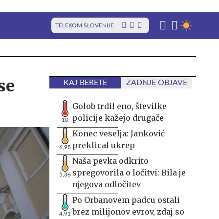
TELEKOM SLOVENIJE
se
KAJ BERETE
ZADNJE OBJAVE
Golob trdil eno, številke
policije kažejo drugače
10
Konec veselja: Janković
preklical ukrep
6,98
Naša pevka odkrito
spregovorila o ločitvi: Bila je
5,36
njegova odločitev
Po Orbanovem padcu ostali
brez milijonov evrov, zdaj so
4,91