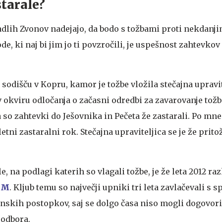
starale?
dlih Zvonov nadejajo, da bodo s tožbami proti nekdanj
ode, ki naj bi jim jo ti povzročili, je uspešnost zahtevko
sodišču v Kopru, kamor je tožbe vložila stečajna upravit
v okviru odločanja o začasni odredbi za zavarovanje tož
 so zahtevki do Ješovnika in Pečeta že zastarali. Po mne
etni zastaralni rok. Stečajna upraviteljica se je že prito
na podlagi katerih so vlagali tožbe, je že leta 2012 raz
CAM
. Kljub temu so največji upniki tri leta zavlačevali s s
skih postopkov, saj se dolgo časa niso mogli dogovori
 odbora.