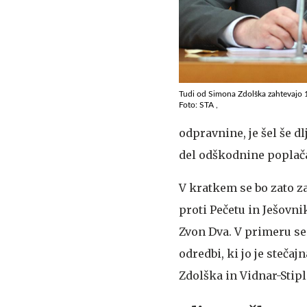
Tudi od Simona Zdolška zahtevajo 1
Foto: STA ,
odpravnine, je šel še d
del odškodnine poplačal
V kratkem se bo zato za
proti Pečetu in Ješovn
Zvon Dva. V primeru se
odredbi, ki jo je stečaj
Zdolška in Vidnar-Stip