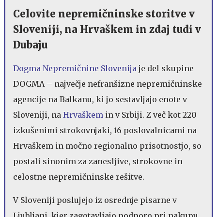
Celovite nepremičninske storitve v
Sloveniji, na Hrvaškem in zdaj tudi v
Dubaju
Dogma Nepremičnine Slovenija
je del skupine
DOGMA – največje nefranšizne nepremičninske
agencije na Balkanu, ki jo sestavljajo enote v
Sloveniji, na
Hrvaškem
in v Srbiji. Z več kot 220
izkušenimi strokovnjaki, 16 poslovalnicami na
Hrvaškem in močno regionalno prisotnostjo, so
postali sinonim za zanesljive, strokovne in
celostne nepremičninske rešitve.
V Sloveniji poslujejo iz osrednje pisarne v
Ljubljani, kjer zagotavljajo podporo pri nakupu,