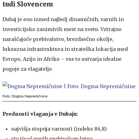
tudi Slovencem
Dubaj je eno izmed najbolj dinamičnih, varnih in
investicijsko zanimivih mest na svetu. Vztrajno
naraščajoče prebivalstvo, brezdavčno okolje,
luksuzna infrastruktura in strateška lokacija med
Evropo, Azijo in Afriko – vse to ustvarja idealne
pogoje za vlagatelje.
Foto: Dogma Nepremičnine
Prednosti vlaganja v Dubaju:
najvišja stopnja varnosti (indeks 86,8)
sto tisoč novih prebivalcev letno