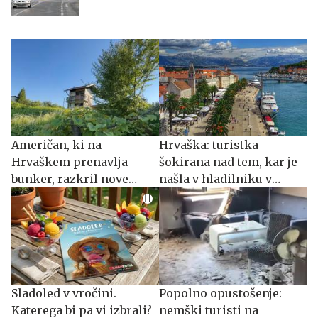
Američan, ki na
Hrvaška: turistka
Hrvaškem prenavlja
šokirana nad tem, kar je
bunker, razkril nove
našla v hladilniku v
drzne načrte
apartmaju
Sladoled v vročini.
Popolno opustošenje:
Katerega bi pa vi izbrali?
nemški turisti na