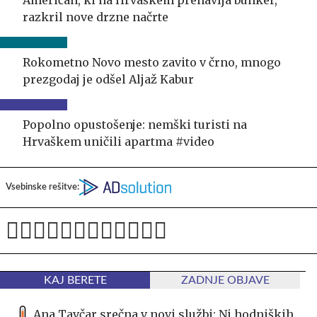
Američan, ki na Hrvaškem prenavlja bunker,
razkril nove drzne načrte
Rokometno Novo mesto zavito v črno, mnogo
prezgodaj je odšel Aljaž Kabur
Popolno opustošenje: nemški turisti na
Hrvaškem uničili apartma #video
Vsebinske rešitve:
KAJ BERETE
ZADNJE OBJAVE
Ana Tavčar srečna v novi službi: Ni hodniških