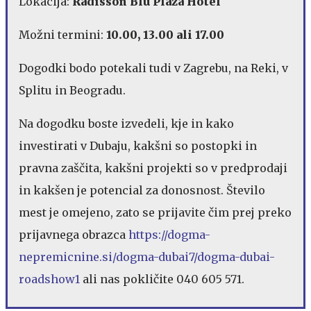
Lokacija:
Radisson Blu Plaza Hotel
Možni termini:
10.00, 13.00 ali 17.00
Dogodki bodo potekali tudi v Zagrebu, na Reki, v
Splitu in Beogradu.
Na dogodku boste izvedeli, kje in kako
investirati v Dubaju, kakšni so postopki in
pravna zaščita, kakšni projekti so v predprodaji
in kakšen je potencial za donosnost. Število
mest je omejeno, zato se prijavite čim prej preko
prijavnega obrazca
https://dogma-
nepremicnine.si/dogma-dubai7/dogma-dubai-
roadshow1
ali nas pokličite 040 605 571.