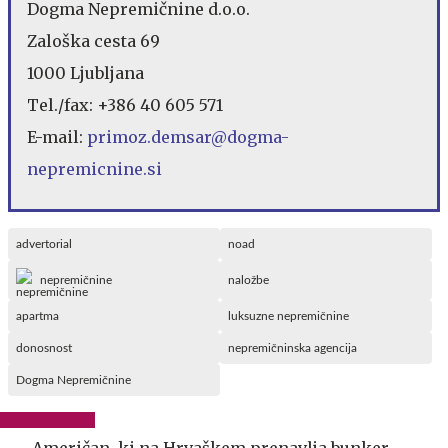
Dogma Nepremičnine d.o.o.
Zaloška cesta 69
1000 Ljubljana
Tel./fax: +386 40 605 571
E-mail:
primoz.demsar@dogma-
nepremicnine.si
advertorial
noad
nepremičnine
naložbe
apartma
luksuzne nepremičnine
donosnost
nepremičninska agencija
Dogma Nepremičnine