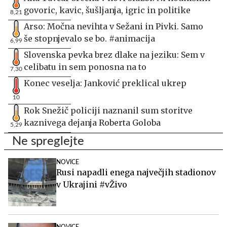
govoric, kavic, šušljanja, igric in politike
8,21
Arso: Močna nevihta v Sežani in Pivki. Samo
še stopnjevalo se bo. #animacija
6,99
Slovenska pevka brez dlake na jeziku: Sem v
celibatu in sem ponosna na to
7,30
Konec veselja: Janković preklical ukrep
10
Rok Snežič policiji naznanil sum storitve
kaznivega dejanja Roberta Goloba
5,29
Ne spreglejte
NOVICE
Rusi napadli enega največjih stadionov
v Ukrajini #vŽivo