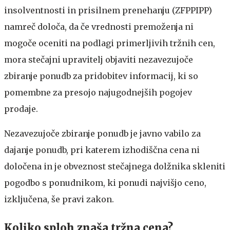
insolventnosti in prisilnem prenehanju (ZFPPIPP)
namreč določa, da če vrednosti premoženja ni
mogoče oceniti na podlagi primerljivih tržnih cen,
mora stečajni upravitelj objaviti nezavezujoče
zbiranje ponudb za pridobitev informacij, ki so
pomembne za presojo najugodnejših pogojev
prodaje.
Nezavezujoče zbiranje ponudb je javno vabilo za
dajanje ponudb, pri katerem izhodiščna cena ni
določena in je obveznost stečajnega dolžnika skleniti
pogodbo s ponudnikom, ki ponudi najvišjo ceno,
izključena, še pravi zakon.
Koliko sploh znaša tržna cena?