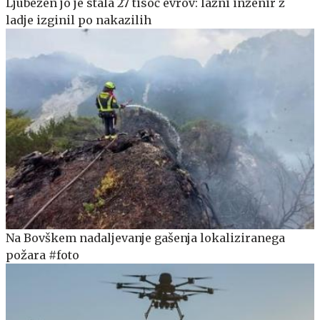
Ljubezen jo je stala 27 tisoč evrov: lažni inženir z
ladje izginil po nakazilih
Na Bovškem nadaljevanje gašenja lokaliziranega
požara #foto