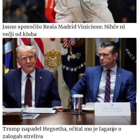
Jasno sporočilo Reala Madrid Viniciusu: Nihče ni
večji od kluba
Trump napadel Hegsetha, očital mu je laganje o
zalogah streliva