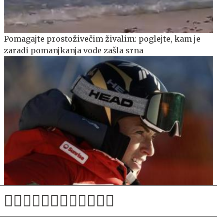
Pomagajte prostoživečim živalim: poglejte, kam je
zaradi pomanjkanja vode zašla srna
Lara Gut-Behrami po hudi poškodbi končala bogato
kariero