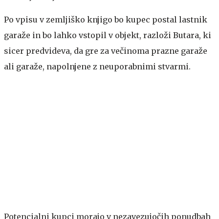
Po vpisu v zemljiško knjigo bo kupec postal lastnik
garaže in bo lahko vstopil v objekt, razloži Butara, ki
sicer predvideva, da gre za večinoma prazne garaže
ali garaže, napolnjene z neuporabnimi stvarmi.
Potencialni kupci morajo v nezavezujočih ponudbah