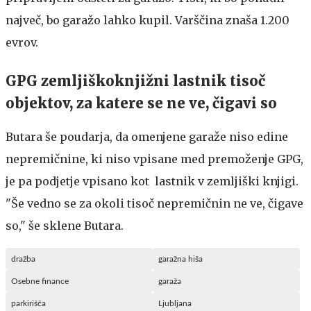
največ, bo garažo lahko kupil. Varščina znaša 1.200
evrov.
GPG zemljiškoknjižni lastnik tisoč
objektov, za katere se ne ve, čigavi so
Butara še poudarja, da omenjene garaže niso edine
nepremičnine, ki niso vpisane med premoženje GPG,
je pa podjetje vpisano kot lastnik v zemljiški knjigi.
"Še vedno se za okoli tisoč nepremičnin ne ve, čigave
so," še sklene Butara.
dražba
garažna hiša
Osebne finance
garaža
parkirišča
Ljubljana