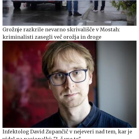
Grožnje razkrile nevarno skrivališče v Mostah:
kriminalisti zasegli več orožja in droge
Infektolog David Zupančič v nejeveri nad tem, kar je
videl na nacionalki: "J...š vse to"