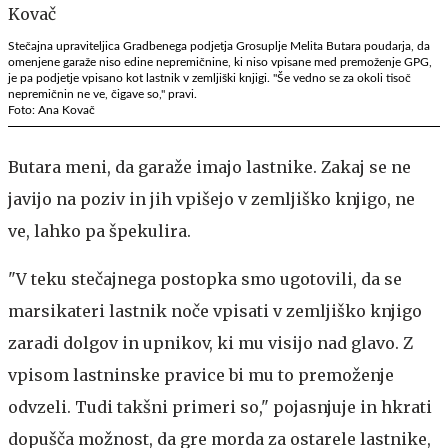
Stečajna upraviteljica Gradbenega podjetja Grosuplje Melita Butara poudarja, da
omenjene garaže niso edine nepremičnine, ki niso vpisane med premoženje GPG,
je pa podjetje vpisano kot lastnik v zemljiški knjigi. "Še vedno se za okoli tisoč
nepremičnin ne ve, čigave so," pravi.
Foto: Ana Kovač
Butara meni, da garaže imajo lastnike. Zakaj se ne
javijo na poziv in jih vpišejo v zemljiško knjigo, ne
ve, lahko pa špekulira.
"V teku stečajnega postopka smo ugotovili, da se
marsikateri lastnik noče vpisati v zemljiško knjigo
zaradi dolgov in upnikov, ki mu visijo nad glavo. Z
vpisom lastninske pravice bi mu to premoženje
odvzeli. Tudi takšni primeri so," pojasnjuje in hkrati
dopušča možnost, da gre morda za ostarele lastnike,