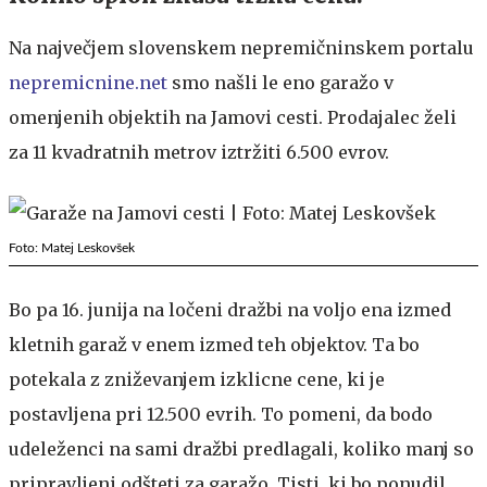
Na največjem slovenskem nepremičninskem portalu
nepremicnine.net
smo našli le eno garažo v
omenjenih objektih na Jamovi cesti. Prodajalec želi
za 11 kvadratnih metrov iztržiti 6.500 evrov.
Foto: Matej Leskovšek
Bo pa 16. junija na ločeni dražbi na voljo ena izmed
kletnih garaž v enem izmed teh objektov. Ta bo
potekala z zniževanjem izklicne cene, ki je
postavljena pri 12.500 evrih. To pomeni, da bodo
udeleženci na sami dražbi predlagali, koliko manj so
pripravljeni odšteti za garažo. Tisti, ki bo ponudil