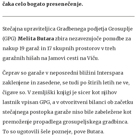
čaka celo bogato presenečenje.
Stečajna upraviteljica Gradbenega podjetja Grosuplje
(GPG)
Melita Butara
zbira nezavezujoče ponudbe za
nakup 19 garaž in 17 skupnih prostorov v treh
garažnih hišah na Jamovi cesti na Viču.
Čeprav so garaže v neposredni bližini Interspara
zaklenjene in zasedene, se tudi po štirih letih ne ve,
čigave so. V zemljiški knjigi je sicer kot njihov
lastnik vpisan GPG, a v otvoritveni bilanci ob začetku
stečajnega postopka garaže niso bile zabeležene kot
premoženje propadlega grosupeljskega gradbinca.
To so ugotovili šele pozneje, pove Butara.