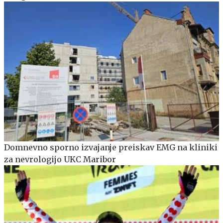
Domnevno sporno izvajanje preiskav EMG na kliniki
za nevrologijo UKC Maribor