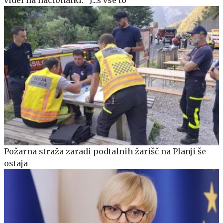
Požarna straža zaradi podtalnih žarišč na Planji še
ostaja