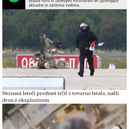
Bodite hitro in zanesljivo informirani ter spremljajte
aktualne in zanimive vsebine.
Neznani leteči predmet trčil v tovorno letalo, našli
dron z eksplozivom