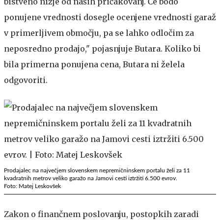
bistveno nižje od naših pričakovanj. Če bodo
ponujene vrednosti dosegle ocenjene vrednosti garaž
v primerljivem območju, pa se lahko odločim za
neposredno prodajo," pojasnjuje Butara. Koliko bi
bila primerna ponujena cena, Butara ni želela
odgovoriti.
Prodajalec na največjem slovenskem nepremičninskem portalu želi za 11
kvadratnih metrov veliko garažo na Jamovi cesti iztržiti 6.500 evrov.
Foto: Matej Leskovšek
Zakon o finančnem poslovanju, postopkih zaradi