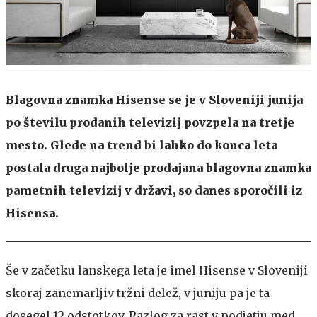
Blagovna znamka Hisense se je v Sloveniji junija
po številu prodanih televizij povzpela na tretje
mesto. Glede na trend bi lahko do konca leta
postala druga najbolje prodajana blagovna znamka
pametnih televizij v državi, so danes sporočili iz
Hisensa.
Še v začetku lanskega leta je imel Hisense v Sloveniji
skoraj zanemarljiv tržni delež, v juniju pa je ta
dosegel 12 odstotkov. Razlog za rast v podjetju med