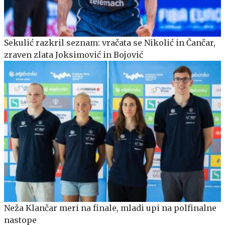
Sekulić razkril seznam: vračata se Nikolić in Čančar,
zraven zlata Joksimović in Bojović
Neža Klančar meri na finale, mladi upi na polfinalne
nastope