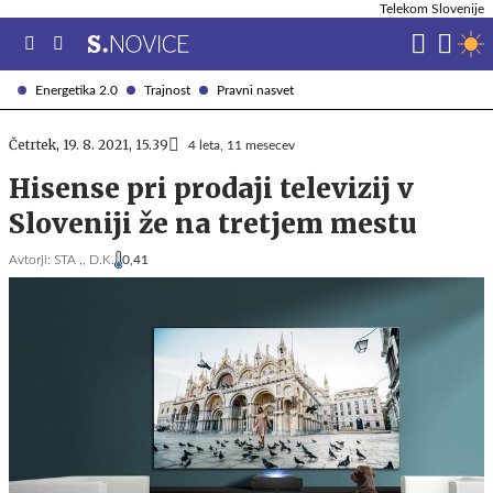
Telekom Slovenije
Energetika 2.0
Trajnost
Pravni nasvet
Četrtek, 19. 8. 2021, 15.39
4 leta, 11 mesecev
Hisense pri prodaji televizij v
Sloveniji že na tretjem mestu
Avtorji:
STA ,,
D.K.
0,41