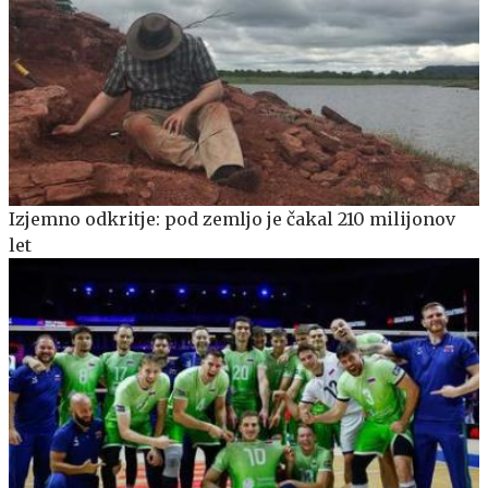
Izjemno odkritje: pod zemljo je čakal 210 milijonov
let