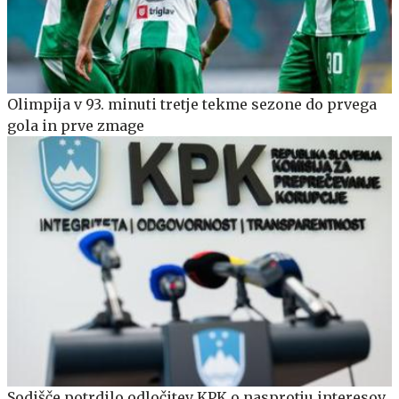
Olimpija v 93. minuti tretje tekme sezone do prvega
gola in prve zmage
Sodišče potrdilo odločitev KPK o nasprotju interesov