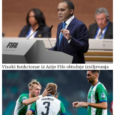
Visoki funkcionar iz Azije Fifo obtožuje izsiljevanja