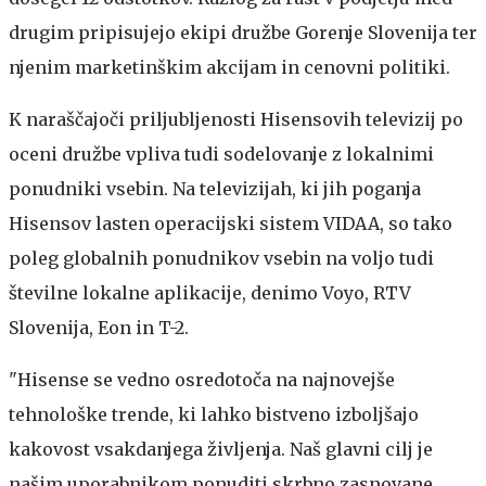
drugim pripisujejo ekipi družbe Gorenje Slovenija ter
njenim marketinškim akcijam in cenovni politiki.
K naraščajoči priljubljenosti Hisensovih televizij po
oceni družbe vpliva tudi sodelovanje z lokalnimi
ponudniki vsebin. Na televizijah, ki jih poganja
Hisensov lasten operacijski sistem VIDAA, so tako
poleg globalnih ponudnikov vsebin na voljo tudi
številne lokalne aplikacije, denimo Voyo, RTV
Slovenija, Eon in T-2.
"Hisense se vedno osredotoča na najnovejše
tehnološke trende, ki lahko bistveno izboljšajo
kakovost vsakdanjega življenja. Naš glavni cilj je
našim uporabnikom ponuditi skrbno zasnovane