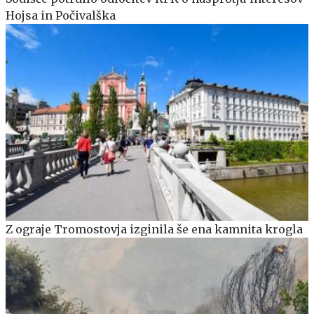
Hojsa in Počivalška
Z ograje Tromostovja izginila še ena kamnita krogla