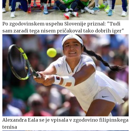
Po zgodovinskem uspehu Slovenije priznal: "Tudi
sam zaradi tega nisem pričakoval tako dobrih iger"
Alexandra Eala se je vpisala v zgodovino filipinskega
tenisa