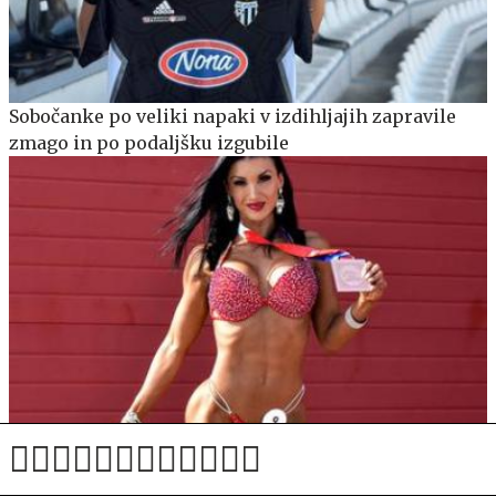
Sobočanke po veliki napaki v izdihljajih zapravile
zmago in po podaljšku izgubile
Valerija Slapnik (Življenje na tehtnici) razkriva