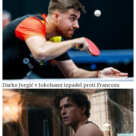
Darko Jorgić v Jokohami izpadel proti Francozu