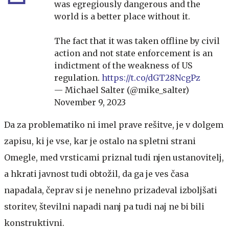
was egregiously dangerous and the
world is a better place without it.
The fact that it was taken offline by civil
action and not state enforcement is an
indictment of the weakness of US
regulation.
https://t.co/dGT28NcgPz
— Michael Salter (@mike_salter)
November 9, 2023
Da za problematiko ni imel prave rešitve, je v dolgem
zapisu, ki je vse, kar je ostalo na spletni strani
Omegle, med vrsticami priznal tudi njen ustanovitelj,
a hkrati javnost tudi obtožil, da ga je ves časa
napadala, čeprav si je nenehno prizadeval izboljšati
storitev, številni napadi nanj pa tudi naj ne bi bili
konstruktivni.