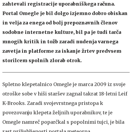
zahtevali registracije uporabniškega računa.
Portal Omegle je bil dolgo izjemno dobro obiskan
in velja za enega od bolj prepoznavnih členov
sodobne internetne kulture, bil pa je tudi tarča
mnogih kritik in tožb zaradi nudenja varnega
zavetja in platforme za iskanje žrtev predvsem
storilcem spolnih zlorab otrok.
Spletno klepetalnico Omegle je marca 2009 iz svoje
otroške sobe v hiši staršev zagnal takrat 18-letni Leif
K-Brooks. Zaradi svojevrstnega pristopa k
povezovanju klepeta željnih uporabnikov, te je
Omegle namreč poparčkal s popolnimi tujci, je bila
rast priljubljenosti portala meteorna.