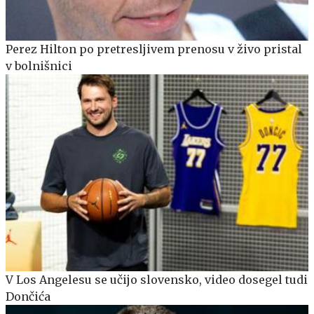
Perez Hilton po pretresljivem prenosu v živo pristal
v bolnišnici
V Los Angelesu se učijo slovensko, video dosegel tudi
Dončića