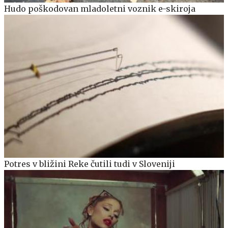
Hudo poškodovan mladoletni voznik e-skiroja
Potres v bližini Reke čutili tudi v Sloveniji