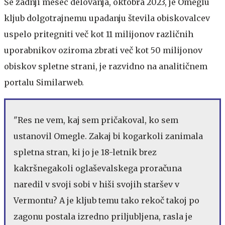
Še zadnji mesec delovanja, oktobra 2023, je Omeglu
kljub dolgotrajnemu upadanju števila obiskovalcev
uspelo pritegniti več kot 11 milijonov različnih
uporabnikov oziroma zbrati več kot 50 milijonov
obiskov spletne strani, je razvidno na analitičnem
portalu Similarweb.
"Res ne vem, kaj sem pričakoval, ko sem
ustanovil Omegle. Zakaj bi kogarkoli zanimala
spletna stran, ki jo je 18-letnik brez
kakršnegakoli oglaševalskega proračuna
naredil v svoji sobi v hiši svojih staršev v
Vermontu? A je kljub temu tako rekoč takoj po
zagonu postala izredno priljubljena, rasla je