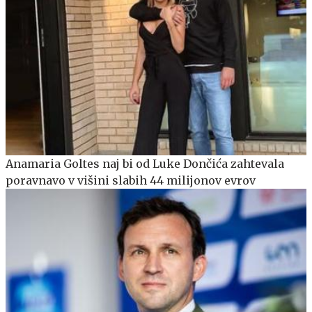
Anamaria Goltes naj bi od Luke Dončića zahtevala
poravnavo v višini slabih 44 milijonov evrov