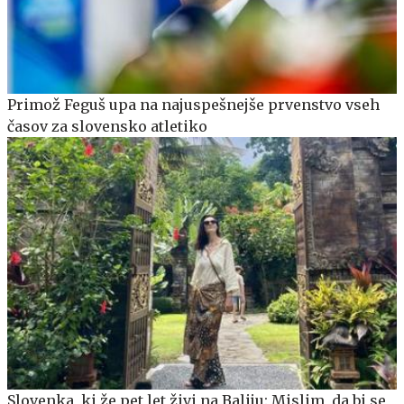
Primož Feguš upa na najuspešnejše prvenstvo vseh
časov za slovensko atletiko
Slovenka, ki že pet let živi na Baliju: Mislim, da bi se