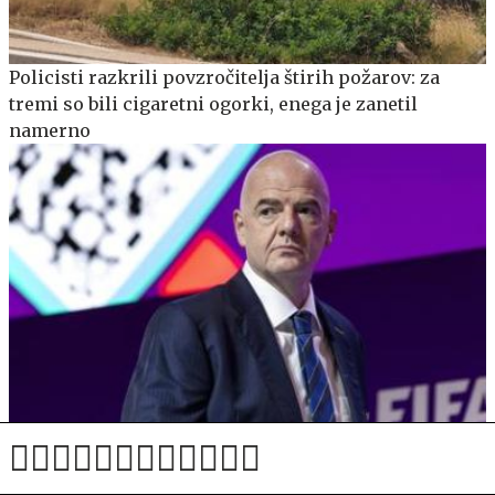
Policisti razkrili povzročitelja štirih požarov: za
tremi so bili cigaretni ogorki, enega je zanetil
namerno
Infantino pod pritiskom sklical krizni sestanek,
Figo: Mora oditi