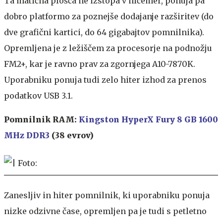
Ta matična plošča ne izstopa v ničemer, ponuja pa
dobro platformo za poznejše dodajanje razširitev (do
dve grafični kartici, do 64 gigabajtov pomnilnika).
Opremljena je z ležiščem za procesorje na podnožju
FM2+, kar je ravno prav za zgornjega A10-7870K.
Uporabniku ponuja tudi zelo hiter izhod za prenos
podatkov USB 3.1.
Pomnilnik RAM:
Kingston HyperX Fury 8 GB 1600
MHz DDR3
(38 evrov)
Zanesljiv in hiter pomnilnik, ki uporabniku ponuja
nizke odzivne čase, opremljen pa je tudi s petletno