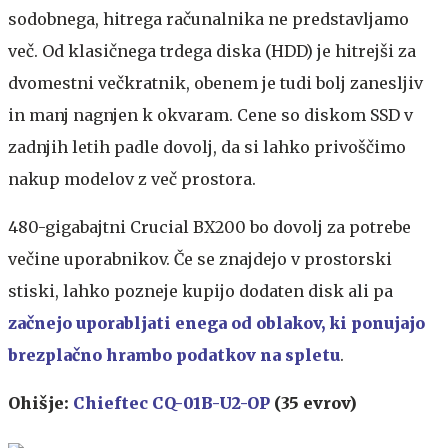
sodobnega, hitrega računalnika ne predstavljamo
več. Od klasičnega trdega diska (HDD) je hitrejši za
dvomestni večkratnik, obenem je tudi bolj zanesljiv
in manj nagnjen k okvaram. Cene so diskom SSD v
zadnjih letih padle dovolj, da si lahko privoščimo
nakup modelov z več prostora.
480-gigabajtni Crucial BX200 bo dovolj za potrebe
večine uporabnikov. Če se znajdejo v prostorski
stiski, lahko pozneje kupijo dodaten disk ali pa
začnejo uporabljati enega od oblakov, ki ponujajo
brezplačno hrambo podatkov na spletu
.
Ohišje:
Chieftec CQ-01B-U2-OP
(35 evrov)