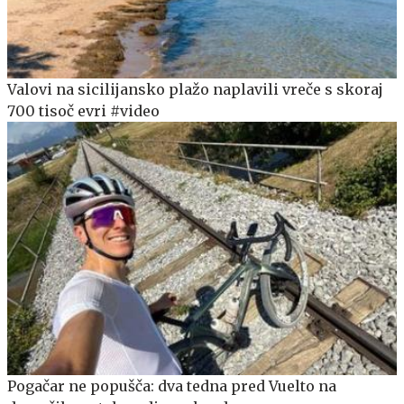
Valovi na sicilijansko plažo naplavili vreče s skoraj
700 tisoč evri #video
Pogačar ne popušča: dva tedna pred Vuelto na