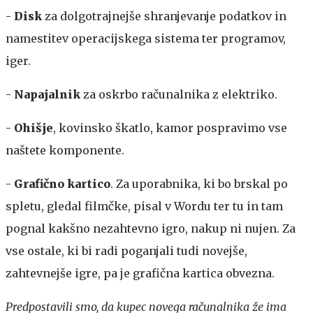
-
Disk
za dolgotrajnejše shranjevanje podatkov in
namestitev operacijskega sistema ter programov,
iger.
-
Napajalnik
za oskrbo računalnika z elektriko.
-
Ohišje
, kovinsko škatlo, kamor pospravimo vse
naštete komponente.
-
Grafično kartico
. Za uporabnika, ki bo brskal po
spletu, gledal filmčke, pisal v Wordu ter tu in tam
pognal kakšno nezahtevno igro, nakup ni nujen. Za
vse ostale, ki bi radi poganjali tudi novejše,
zahtevnejše igre, pa je grafična kartica obvezna.
Predpostavili smo, da kupec novega računalnika že ima