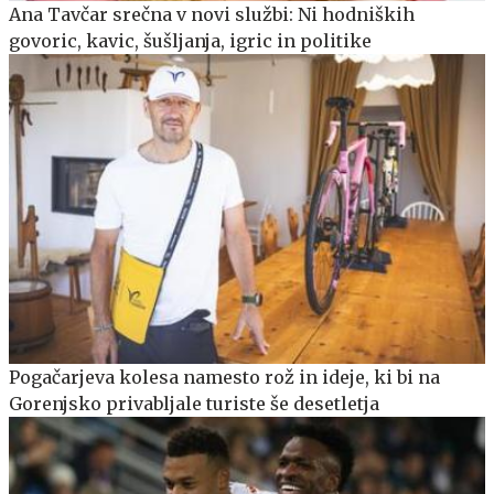
Ana Tavčar srečna v novi službi: Ni hodniških
govoric, kavic, šušljanja, igric in politike
Pogačarjeva kolesa namesto rož in ideje, ki bi na
Gorenjsko privabljale turiste še desetletja