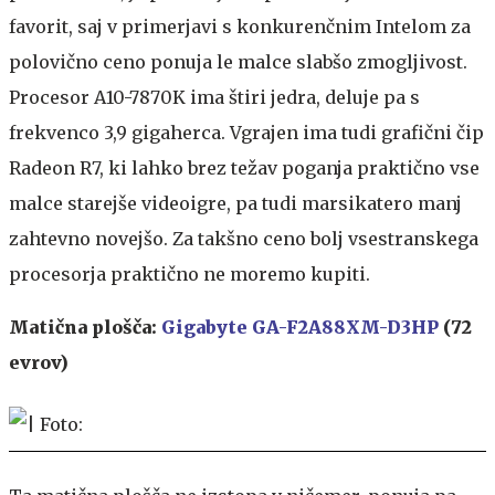
favorit, saj v primerjavi s konkurenčnim Intelom za
polovično ceno ponuja le malce slabšo zmogljivost.
Procesor A10-7870K ima štiri jedra, deluje pa s
frekvenco 3,9 gigaherca. Vgrajen ima tudi grafični čip
Radeon R7, ki lahko brez težav poganja praktično vse
malce starejše videoigre, pa tudi marsikatero manj
zahtevno novejšo. Za takšno ceno bolj vsestranskega
procesorja praktično ne moremo kupiti.
Matična plošča:
Gigabyte GA-F2A88XM-D3HP
(72
evrov)