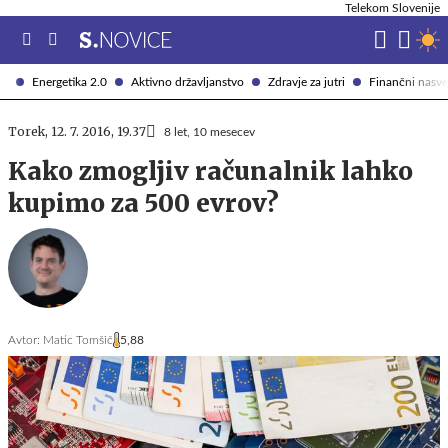
Telekom Slovenije
Energetika 2.0
Aktivno državljanstvo
Zdravje za jutri
Finančni nasve
Torek, 12. 7. 2016, 19.37
8 let, 10 mesecev
Kako zmogljiv računalnik lahko
kupimo za 500 evrov?
Avtor:
Matic Tomšič
5,88