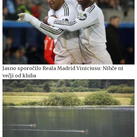
Jasno sporočilo Reala Madrid Viniciusu: Nihče ni
večji od kluba