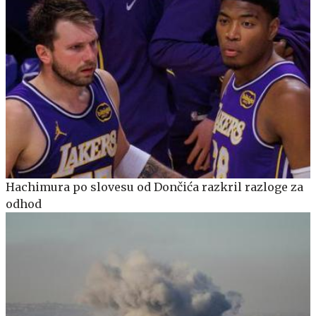
Hachimura po slovesu od Dončića razkril razloge za
odhod