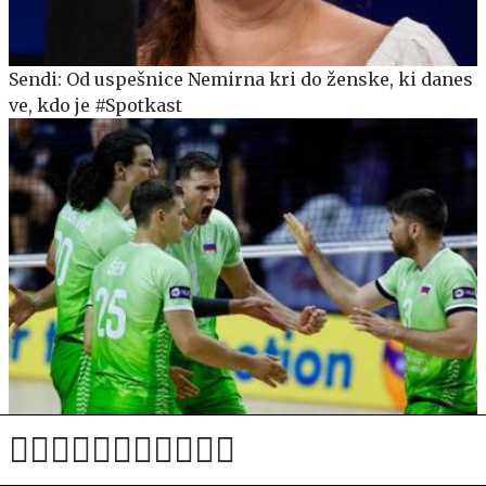
Sendi: Od uspešnice Nemirna kri do ženske, ki danes
ve, kdo je #Spotkast
Slovenski odbojkarji četrti, odbojkarice 19. na lestvici
FIVB