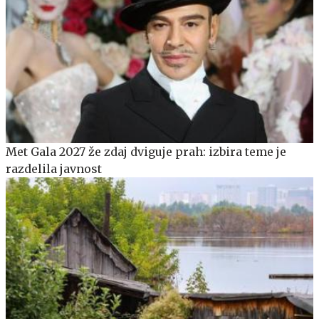
Met Gala 2027 že zdaj dviguje prah: izbira teme je
razdelila javnost