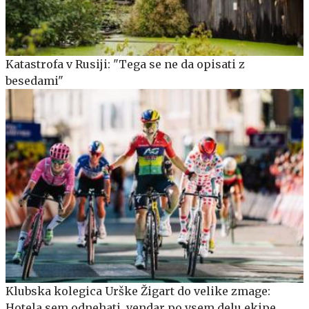
Katastrofa v Rusiji: "Tega se ne da opisati z
besedami"
Klubska kolegica Urške Žigart do velike zmage:
Hotela sem odnehati, vendar po vsem delu ekipe