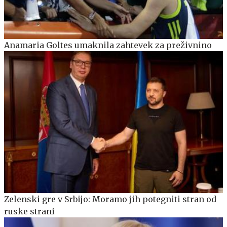
Anamaria Goltes umaknila zahtevek za preživnino
Zelenski gre v Srbijo: Moramo jih potegniti stran od
ruske strani