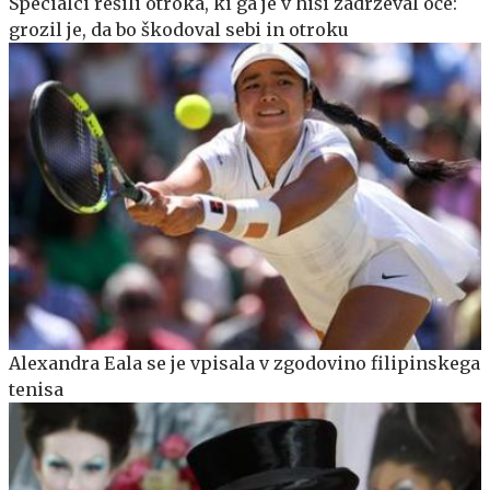
Specialci rešili otroka, ki ga je v hiši zadrževal oče:
grozil je, da bo škodoval sebi in otroku
Alexandra Eala se je vpisala v zgodovino filipinskega
tenisa