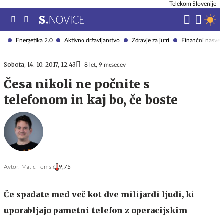
Telekom Slovenije
Energetika 2.0
Aktivno državljanstvo
Zdravje za jutri
Finančni nasve
Sobota, 14. 10. 2017, 12.43
8 let, 9 mesecev
Česa nikoli ne počnite s
telefonom in kaj bo, če boste
Avtor:
Matic Tomšič
9,75
Če spadate med več kot dve milijardi ljudi, ki
uporabljajo pametni telefon z operacijskim