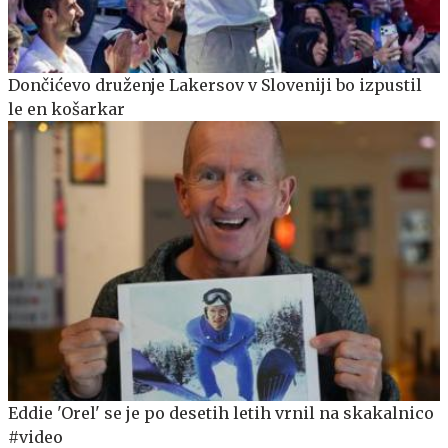
Dončićevo druženje Lakersov v Sloveniji bo izpustil
le en košarkar
Eddie 'Orel' se je po desetih letih vrnil na skakalnico
#video