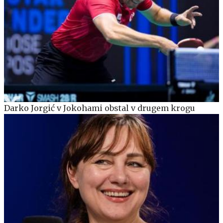
Darko Jorgić v Jokohami obstal v drugem krogu