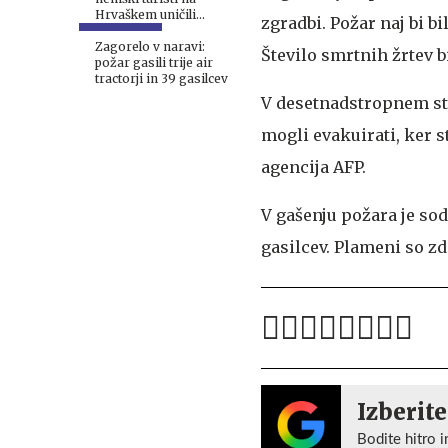
Hrvaškem uničili
zgradbi. Požar naj bi 
apartma #video
Zagorelo v naravi:
Število smrtnih žrtev bi
požar gasili trije air
tractorji in 39 gasilcev
V desetnadstropnem sta
mogli evakuirati, ker s
agencija AFP.
V gašenju požara je sod
gasilcev. Plameni so zd
Izberite
Bodite hitro i