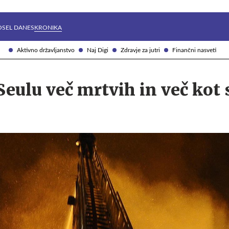
Želite prejemati e-novice?
Uživajmo pametno
OSEL DANES
KRONIKA
Aktivno državljanstvo
Naj Digi
Zdravje za jutri
Finančni nasveti
Seulu več mrtvih in več kot 