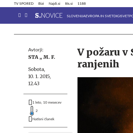
Info in obvestila
Tehnik
TV SPORED
Bizi
Najdi.si
Itis.si
1188
SLOVENIJA
EVROPA IN SVET
DIGISVET
P
V požaru v 
Avtorji:
STA ,,
M. F.
ranjenih
Sobota,
10. 1. 2015,
12.43
1 leto, 10 mesecev
2
Natisni članek