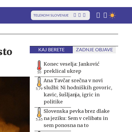
TELEKOM SLOVENIJE
sto
KAJ BERETE
ZADNJE OBJAVE
Konec veselja: Janković
preklical ukrep
10
Ana Tavčar srečna v novi
službi: Ni hodniških govoric,
5,79
kavic, šušljanja, igric in
politike
Slovenska pevka brez dlake
na jeziku: Sem v celibatu in
5,65
sem ponosna na to