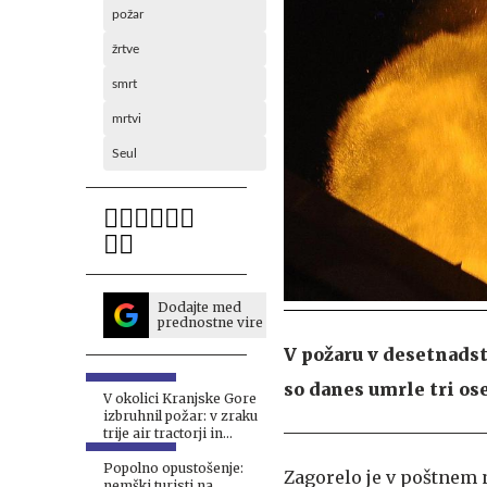
požar
žrtve
smrt
mrtvi
Seul
Dodajte med
prednostne vire
V požaru v desetnads
so danes umrle tri ose
V okolici Kranjske Gore
izbruhnil požar: v zraku
trije air tractorji in
helikopter
Popolno opustošenje:
Zagorelo je v poštnem na
nemški turisti na