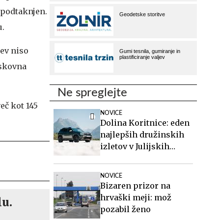
 podtaknjen.
u.
cev niso
iskovna
Ne spreglejte
eč kot 145
NOVICE
Dolina Koritnice: eden
najlepših družinskih
izletov v Julijskih
Alpah
NOVICE
Bizaren prizor na
hrvaški meji: mož
lu.
pozabil ženo