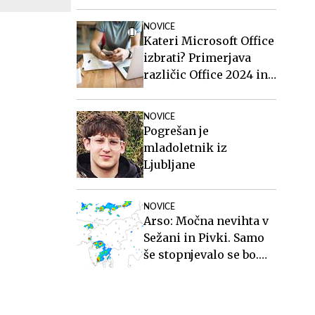
NOVICE
Kateri Microsoft Office
izbrati? Primerjava
različic Office 2024 in
Office 2021.
NOVICE
Pogrešan je
mladoletnik iz
Ljubljane
NOVICE
Arso: Močna nevihta v
Sežani in Pivki. Samo
še stopnjevalo se bo.
#animacija