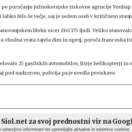
bil po poročanju južnokorejske tiskovne agencije Yonhap
 lahko bilo še večje, saj je sedem oseb v kritičnem stanj
novanjskem bloku sicer živi 175 ljudi. Veliko stanoval
ta vhodna vrata zajela dim in ogenj, poroča francoska t
elovalo 25 gasilskih avtomobilov, štirje helikopterji in v
aj pod nadzorom, policija pa je uvedla preiskavo.
 Siol.net za svoj prednostni vir na Goog
n zanesljivo informirani ter spremljajte aktualne in zanimive vsebine.