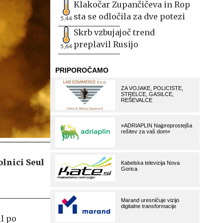
Klakočar Zupančičeva in Rop
sta se odločila za dve potezi
5,44
Skrb vzbujajoč trend
preplavil Rusijo
5,64
lnici Seul
il po