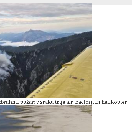
bruhnil požar: v zraku trije air tractorji in helikopter