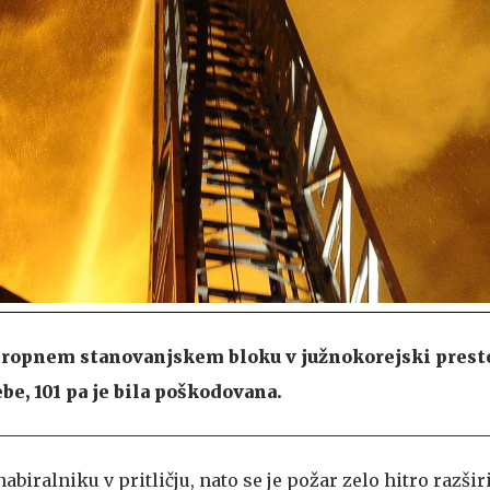
tropnem stanovanjskem bloku v južnokorejski presto
be, 101 pa je bila poškodovana.
biralniku v pritličju, nato se je požar zelo hitro razšir