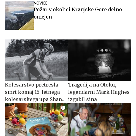
NOVICE
Požar v okolici Kranjske Gore delno
omejen
Kolesarstvo pretresla
Tragedija na Otoku,
smrt komaj 16-letnega
legendarni Mark Hughes
kolesarskega upa Shana
izgubil sina
O'Briena