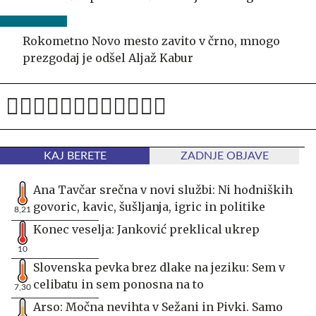
Rokometno Novo mesto zavito v črno, mnogo
prezgodaj je odšel Aljaž Kabur
KAJ BERETE
ZADNJE OBJAVE
Ana Tavčar srečna v novi službi: Ni hodniških
govoric, kavic, šušljanja, igric in politike
8,21
Konec veselja: Janković preklical ukrep
10
Slovenska pevka brez dlake na jeziku: Sem v
celibatu in sem ponosna na to
7,30
Arso: Močna nevihta v Sežani in Pivki. Samo