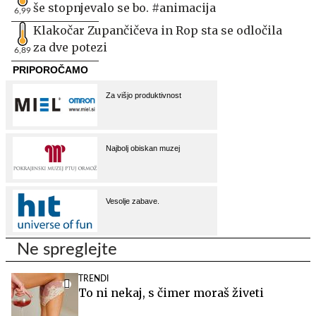
še stopnjevalo se bo. #animacija
6,99
Klakočar Zupančičeva in Rop sta se odločila
za dve potezi
6,89
Ne spreglejte
TRENDI
To ni nekaj, s čimer moraš živeti