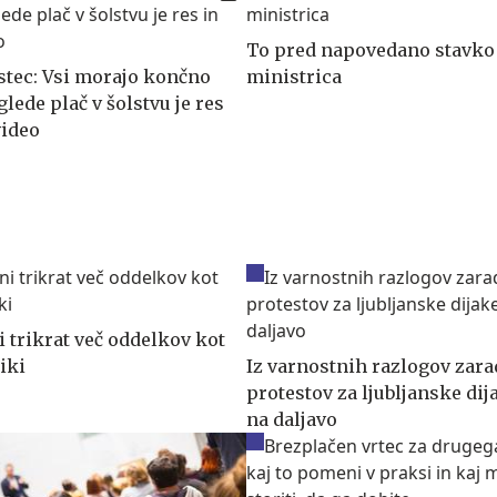
To pred napovedano stavko
tec: Vsi morajo končno
ministrica
 glede plač v šolstvu je res
video
 trikrat več oddelkov kot
iki
Iz varnostnih razlogov zara
protestov za ljubljanske di
na daljavo