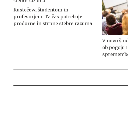
Kustečeva študentom in
profesorjem: Ta čas potrebuje
prodorne in strpne stebre razuma
V novo štud
ob pogoju 
sprememb