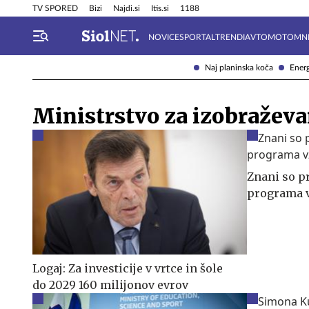
Info in obvestila
Tehnik
TV SPORED
Bizi
Najdi.si
Itis.si
1188
NOVICE
SPORTAL
TRENDI
AVTOMOTO
MN
Naj planinska koča
Energ
Ministrstvo za izobraževa
Znani so p
programa v
Logaj: Za investicije v vrtce in šole
do 2029 160 milijonov evrov