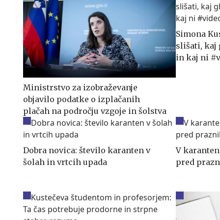
Simona Kus
slišati, kaj
in kaj ni #
Ministrstvo za izobraževanje
objavilo podatke o izplačanih
plačah na področju vzgoje in šolstva
Dobra novica: število karanten v
V karanteni
šolah in vrtcih upada
pred prazn