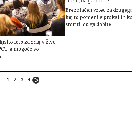
Brezplačen vrtec za drugega
kaj to pomeni v praksi in k
storiti, da ga dobite
ijsko leto za zdaj v živo
PCT, a mogoče so
e
1
2
3
4