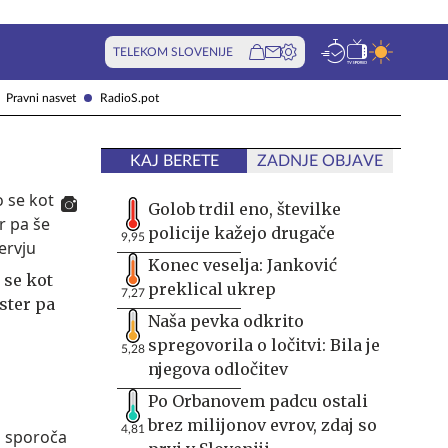
TELEKOM SLOVENIJE
Pravni nasvet
RadioS.pot
KAJ BERETE
ZADNJE OBJAVE
Golob trdil eno, številke
policije kažejo drugače
9,95
Konec veselja: Janković
 se kot
preklical ukrep
7,27
ester pa
Naša pevka odkrito
spregovorila o ločitvi: Bila je
5,28
njegova odločitev
Po Orbanovem padcu ostali
brez milijonov evrov, zdaj so
4,81