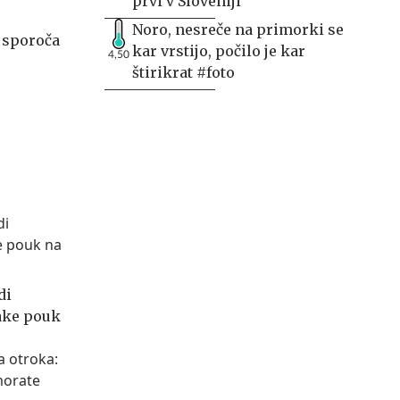
prvi v Sloveniji
Noro, nesreče na primorki se
 sporoča
kar vrstijo, počilo je kar
4,50
štirikrat #foto
di
jake pouk