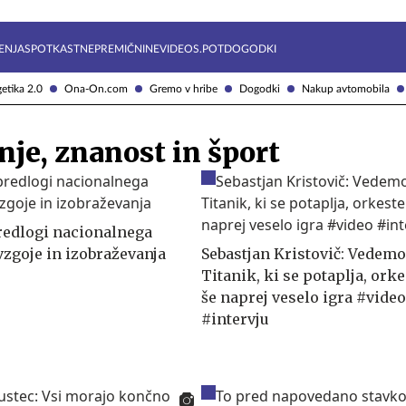
Želite prejemati e-novice?
Uživajmo pametno
ENJA
SPOTKAST
NEPREMIČNINE
VIDEOS.POT
DOGODKI
etika 2.0
Ona-On.com
Gremo v hribe
Dogodki
Nakup avtomobila
nje, znanost in šport
redlogi nacionalnega
zgoje in izobraževanja
Sebastjan Kristovič: Vedemo
Titanik, ki se potaplja, ork
še naprej veselo igra #video
#intervju