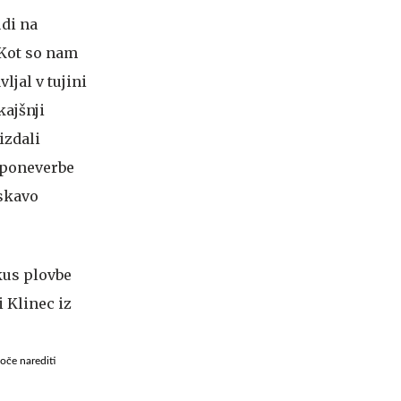
udi na
 Kot so nam
ljal v tujini
kajšnji
izdali
 poneverbe
iskavo
oče narediti