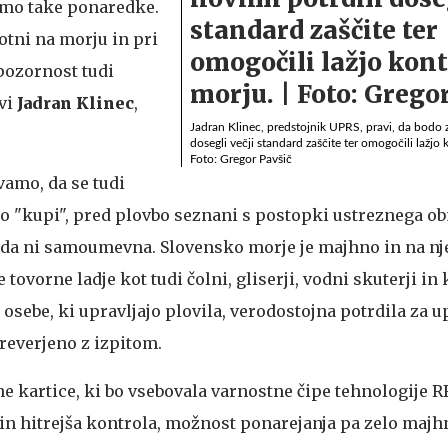
imo take ponaredke.
otni na morju in pri
ozornost tudi
avi
Jadran Klinec
,
Jadran Klinec, predstojnik UPRS, pravi, da bodo z
dosegli večji standard zaščite ter omogočili lažjo
Foto: Gregor Pavšič
amo, da se tudi
o "kupi", pred plovbo seznani s postopki ustreznega ob
eda ni samoumevna. Slovensko morje je majhno in na nj
tovorne ladje kot tudi čolni, gliserji, vodni skuterji in 
sebe, ki upravljajo plovila, verodostojna potrdila za up
preverjeno z izpitom.
e kartice, ki bo vsebovala varnostne čipe tehnologije RF
a in hitrejša kontrola, možnost ponarejanja pa zelo maj