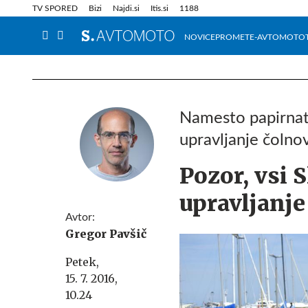
Info in obvestila
Tehnik
TV SPORED
Bizi
Najdi.si
Itis.si
1188
NOVICE
PROMET
E-AVTOMOTO
Namesto papirnati
upravljanje čolno
Pozor, vsi 
upravljanje
Avtor:
Gregor Pavšič
Petek,
15. 7. 2016,
10.24