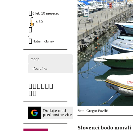
8 let, 10 mesecev
6,30
6
Natisni članek
morje
infografika
Dodajte med
Foto: Gregor Pavšič
prednostne vire
Slovenci bodo morali 