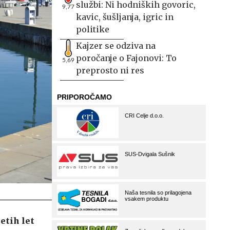
službi: Ni hodniških govoric,
9,77
kavic, šušljanja, igric in
politike
Kajzer se odziva na
poročanje o Fajonovi: To
5,69
preprosto ni res
etih let