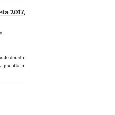
ta 2017,
mi
 bodo dodatni
v; podatke o