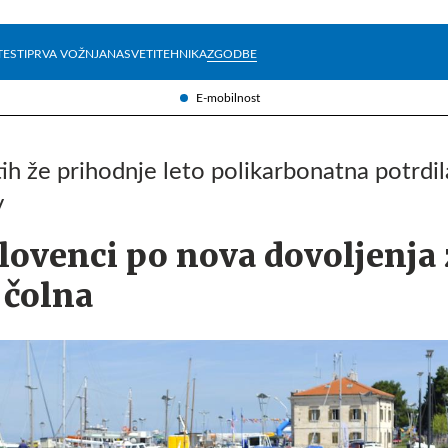
Želite prejemati e-novice?
Uživajmo pametno
TESTI
PRVA VOŽNJA
NASVETI
TEHNIKA
ZGODBE
E-mobilnost
h že prihodnje leto polikarbonatna potrdil
v
Slovenci po nova dovoljenja 
 čolna