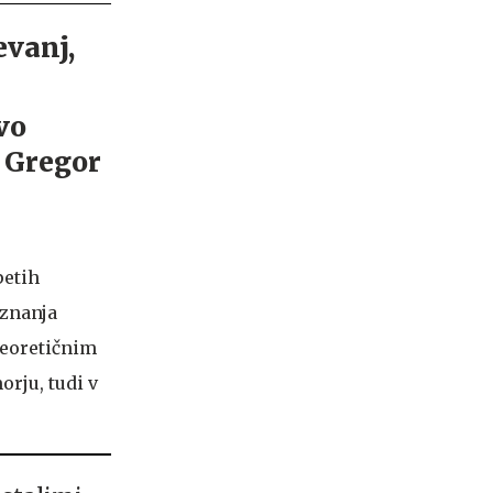
evanj,
petih
 znanja
teoretičnim
orju, tudi v