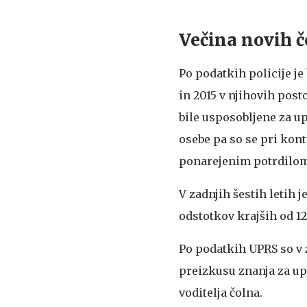
Večina novih č
Po podatkih policije je
in 2015 v njihovih post
bile usposobljene za upr
osebe pa so se pri kont
ponarejenim potrdilo
V zadnjih šestih letih j
odstotkov krajših od 12
Po podatkih UPRS so v z
preizkusu znanja za upr
voditelja čolna.