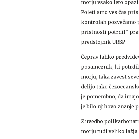
morju vsako leto opaz
Poleti smo ves čas pris
kontrolah posvečamo p
pristnosti potrdil," pr
predstojnik URSP.
Čeprav lahko predvidev
posameznik, ki potrdil
morju, taka zavest sev
delijo tako čezoceanske 
je pomembno, da imajo o
je bilo njihovo znanje 
Z uvedbo polikarbonatn
morju tudi veliko lažj