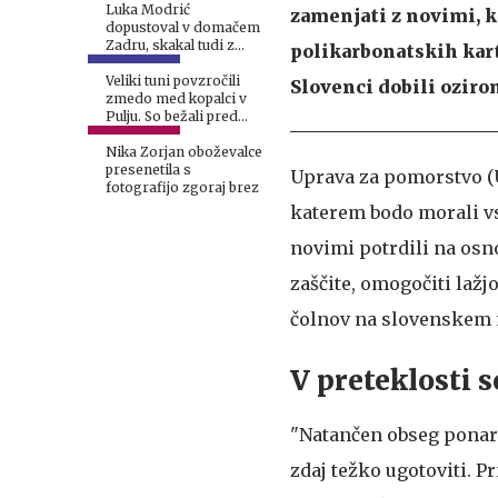
Luka Modrić
zamenjati z novimi, 
dopustoval v domačem
Zadru, skakal tudi z
polikarbonatskih kart
najvišje skakalnice
Veliki tuni povzročili
Slovenci dobili ozirom
zmedo med kopalci v
Pulju. So bežali pred
morskim psom?
Nika Zorjan oboževalce
presenetila s
Uprava za pomorstvo (U
fotografijo zgoraj brez
katerem bodo morali vsi
novimi potrdili na osno
zaščite, omogočiti lažj
čolnov na slovenskem m
V preteklosti s
"Natančen obseg ponare
zdaj težko ugotoviti. P