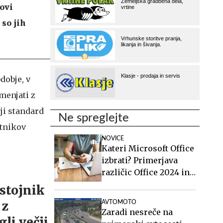
ovi
 so jih
dobje, v
menjati z
čji standard
Ne spreglejte
stnikov
NOVICE
Kateri Microsoft Office
izbrati? Primerjava
različic Office 2024 in
Office 2021.
AVTOMOTO
Zaradi nesreče na