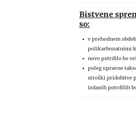
Bistvene spreme
so:
v prehodnem obdobju
polikarbonatnimi k
novo potrdilo bo vel
poleg upravne takse 
stroški pridobitve 
izdanih potrdilih b