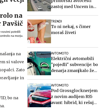
primorski avtocesti
zastoj med Uncem in
Vrhniko
TRENDI
To ni nekaj, s čimer
moraš živeti
 novimi potrdili
 kontrolo na morju.
našanja na
AVTOMOTO
Električni avtomobili
em si valove
"pojedli" subvencije: bo
kopalci. Zato
denarja zmanjkalo že
poleti?
ravljanje in
AVTOMOTO
Pod Grossglocknerjem
z novim audijem RS5
ID, bo na
avant: hibrid, ki rešuje
hna.
športne karavane