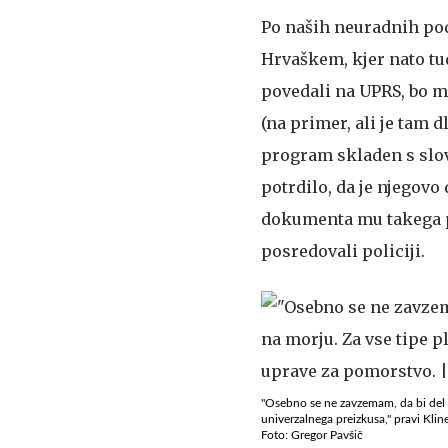
Po naših neuradnih pod
Hrvaškem, kjer nato tu
povedali na UPRS, bo mor
(na primer, ali je tam dl
program skladen s slo
potrdilo, da je njego
dokumenta mu takega po
posredovali policiji.
"Osebno se ne zavzemam, da bi del u
univerzalnega preizkusa," pravi Klin
Foto: Gregor Pavšič