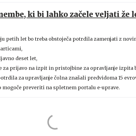
mbe, ki bi lahko začele veljati že le
 petih let bo treba obstoječa potrdila zamenjati z novi
articami,
javno deset let,
za prijavo na izpit in pristojbine za opravljanje izpita
potrdila za upravljanje čolna znašali predvidoma 15 evro
o mogoče preveriti na spletnem portalu e-uprave.