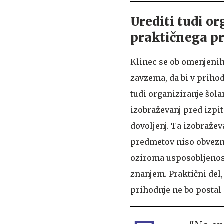
Urediti tudi o
praktičnega pr
Klinec se ob omenjen
zavzema, da bi v prihod
tudi organiziranje šol
izobraževanj pred izpit
dovoljenj. Ta izobražev
predmetov niso obvezna
oziroma usposobljenosti
znanjem. Praktični del,
prihodnje ne bo postal 