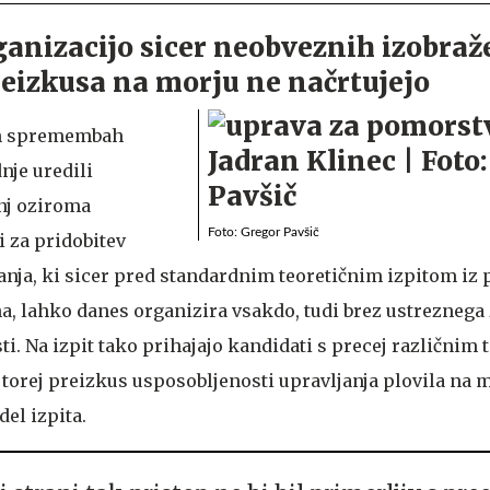
rganizacijo sicer neobveznih izobraž
eizkusa na morju ne načrtujejo
ih spremembah
nje uredili
anj oziroma
Foto: Gregor Pavšič
i za pridobitev
anja, ki sicer pred standardnim teoretičnim izpitom iz 
, lahko danes organizira vsakdo, tudi brez ustreznega
. Na izpit tako prihajajo kandidati s precej različnim 
 torej preizkus usposobljenosti upravljanja plovila na m
del izpita.