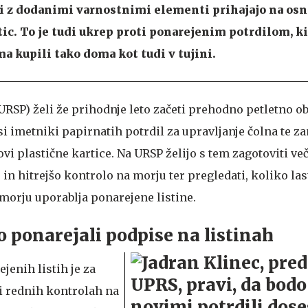
ki z dodanimi varnostnimi elementi prihajajo na osn
ic. To je tudi ukrep proti ponarejenim potrdilom, ki
a kupili tako doma kot tudi v tujini.
RSP) želi že prihodnje leto začeti prehodno petletno ob
 imetniki papirnatih potrdil za upravljanje čolna te za
vi plastične kartice. Na URSP želijo s tem zagotoviti ve
o in hitrejšo kontrolo na morju ter pregledati, koliko la
orju uporablja ponarejene listine.
o ponarejali podpise na listinah
jenih listih je za
ri rednih kontrolah na