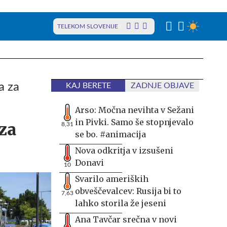
TELEKOM SLOVENIJE
a za
KAJ BERETE
ZADNJE OBJAVE
Arso: Močna nevihta v Sežani
in Pivki. Samo še stopnjevalo
za
8,31
se bo. #animacija
Nova odkritja v izsušeni
Donavi
10
Svarilo ameriških
obveščevalcev: Rusija bi to
7,63
lahko storila že jeseni
Ana Tavčar srečna v novi