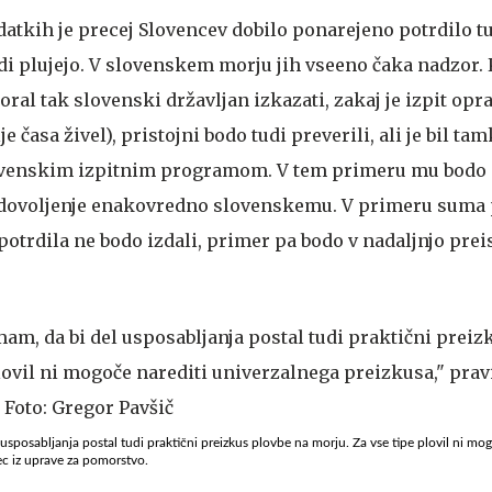
atkih je precej Slovencev dobilo ponarejeno potrdilo t
di plujejo. V slovenskem morju jih vseeno čaka nadzor.
al tak slovenski državljan izkazati, zakaj je izpit oprav
je časa živel), pristojni bodo tudi preverili, ali je bil tam
venskim izpitnim programom. V tem primeru mu bodo 
vo dovoljenje enakovredno slovenskemu. V primeru suma
trdila ne bodo izdali, primer pa bodo v nadaljnjo pre
sposabljanja postal tudi praktični preizkus plovbe na morju. Za vse tipe plovil ni mog
ec iz uprave za pomorstvo.