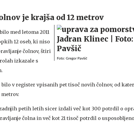
olnov je krajša od 12 metrov
 bilo med letoma 2011
opkih 12 oseb, ki niso
avljanje čolnov, štiri
Foto: Gregor Pavšič
rolah izkazale s
m.
e bilo v register vpisanih pet tisoč novih čolnov, od kater
 metrov.
adnjih petih letih sicer izdali več kot 300 potrdil o op
avljanje čolna in več kot 21 tisoč potrdil o usposobljeno