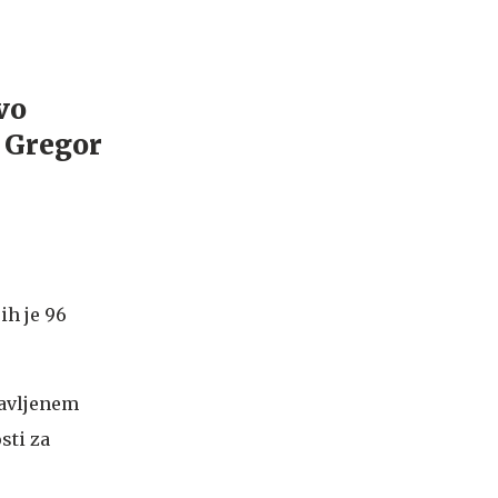
ih je 96
ravljenem
sti za