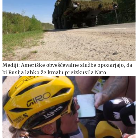
Mediji: Ameriške obveščevalne službe opozarjajo, da
bi Rusija lahko že kmalu preizkusila Nato