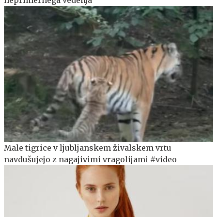
Male tigrice v ljubljanskem živalskem vrtu
navdušujejo z nagajivimi vragolijami #video