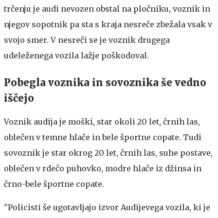
trčenju je audi nevozen obstal na pločniku, voznik in
njegov sopotnik pa sta s kraja nesreče zbežala vsak v
svojo smer. V nesreči se je voznik drugega
udeleženega vozila lažje poškodoval.
Pobegla voznika in sovoznika še vedno
iščejo
Voznik audija je moški, star okoli 20 let, črnih las,
oblečen v temne hlače in bele športne copate. Tudi
sovoznik je star okrog 20 let, črnih las, suhe postave,
oblečen v rdečo puhovko, modre hlače iz džinsa in
črno-bele športne copate.
"Policisti še ugotavljajo izvor Audijevega vozila, ki je