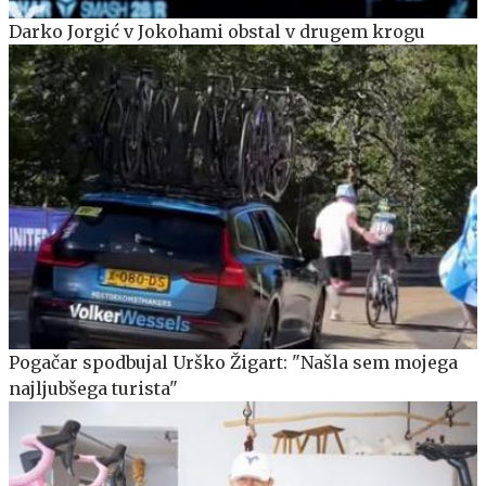
Darko Jorgić v Jokohami obstal v drugem krogu
Pogačar spodbujal Urško Žigart: "Našla sem mojega
najljubšega turista"