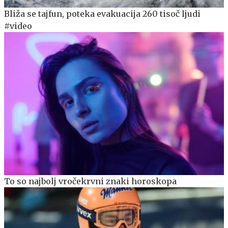
Bliža se tajfun, poteka evakuacija 260 tisoč ljudi
#video
To so najbolj vročekrvni znaki horoskopa