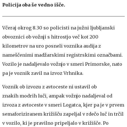
Policija oba še vedno išče.
Včeraj okrog 8.30 so policisti na južni ljubljanski
obvoznici ob vožnji s hitrostjo več kot 200
kilometrov na uro posneli voznika audija z
nameščenimi madžarskimi registrskimi označbami.
Vozilo je nadaljevalo vožnjo v smeri Primorske, nato
pa je voznik zavil na izvoz Vrhnika.
Voznik ob izvozu z avtoceste ni ustavil ob
znakih modrih luči, ampak vožnjo nadaljeval od
izvoza z avtoceste v smeri Logatca, kjer pa je v prvem
semaforiziranem križišču zapeljal v rdečo luč in trčil
v vozilo, ki je pravilno pripeljalo v križišče. Po