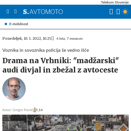
Telekom Slovenije
E-mobilnost
Ponedeljek, 10. 1. 2022, 10.25
4 leta, 7 mesecev
Voznika in sovoznika policija še vedno išče
Drama na Vrhniki: "madžarski"
audi divjal in zbežal z avtoceste
Avtor:
Gregor Pavšič
5,14