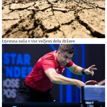
Izjemna suša v vse večjem delu države