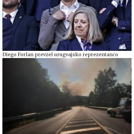
Diego Forlan prevzel urugvajsko reprezentanco