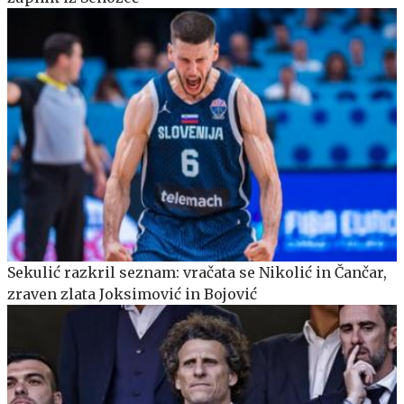
Sekulić razkril seznam: vračata se Nikolić in Čančar,
zraven zlata Joksimović in Bojović