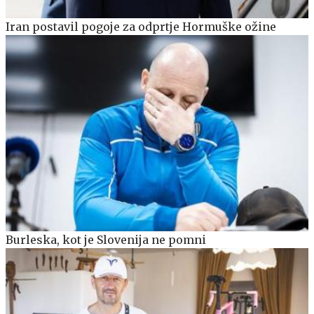
Iran postavil pogoje za odprtje Hormuške ožine
Burleska, kot je Slovenija ne pomni