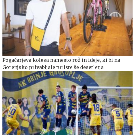
Pogačarjeva kolesa namesto rož in ideje, ki bi na
Gorenjsko privabljale turiste še desetletja