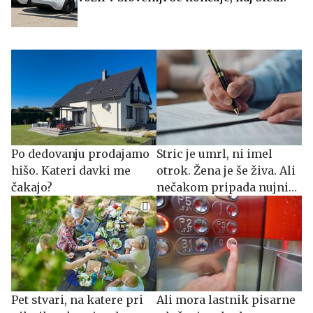
Po dedovanju prodajamo
Stric je umrl, ni imel
hišo. Kateri davki me
otrok. Žena je še živa. Ali
čakajo?
nečakom pripada nujni
delež?
Pet stvari, na katere pri
Ali mora lastnik pisarne