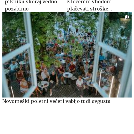
pikniku skoraj vedno
z ločenim vhodom
pozabimo
plačevati stroške
upravljanja stavbe?
Novomeški poletni večeri vabijo tudi avgusta