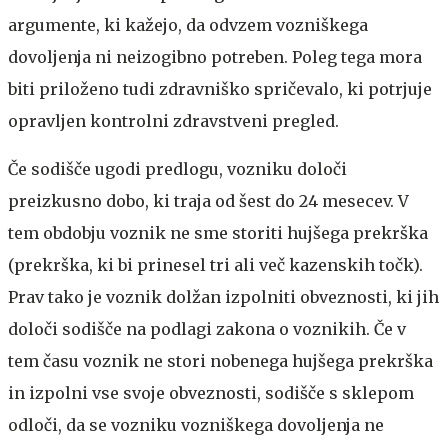
argumente, ki kažejo, da odvzem vozniškega
dovoljenja ni neizogibno potreben. Poleg tega mora
biti priloženo tudi zdravniško spričevalo, ki potrjuje
opravljen kontrolni zdravstveni pregled.
Če sodišče ugodi predlogu, vozniku določi
preizkusno dobo, ki traja od šest do 24 mesecev. V
tem obdobju voznik ne sme storiti hujšega prekrška
(prekrška, ki bi prinesel tri ali več kazenskih točk).
Prav tako je voznik dolžan izpolniti obveznosti, ki jih
določi sodišče na podlagi zakona o voznikih. Če v
tem času voznik ne stori nobenega hujšega prekrška
in izpolni vse svoje obveznosti, sodišče s sklepom
odloči, da se vozniku vozniškega dovoljenja ne