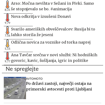
Arso: Močna nevihta v Sežani in Pivki. Samo
še stopnjevalo se bo. #animacija
8,31
Nova odkritja v izsušeni Donavi
9,79
Svarilo ameriških obveščevalcev: Rusija bi to
lahko storila že jeseni
7,56
Odlična novica za voznike od torka naprej
5,15
Ana Tavčar srečna v novi službi: Ni hodniških
govoric, kavic, šušljanja, igric in politike
9,77
Ne spreglejte
AVTOMOTO
Po državi zastoji, največji ostaja na
primorski avtocesti proti Ljubljani