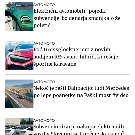
AVTOMOTO
Električni avtomobili "pojedli"
subvencije: bo denarja zmanjkalo že
poleti?
AVTOMOTO
Pod Grossglocknerjem z novim
audijem RS5 avant: hibrid, ki rešuje
športne karavane
AVTOMOTO
Nekoč je rešil Dalmacijo: tudi Mercedes
po lepe posnetke na Paški most #video
AVTOMOTO
Subvencioniranje nakupa električnih
vozil v Sloveniji se končuje, kaj sledi?