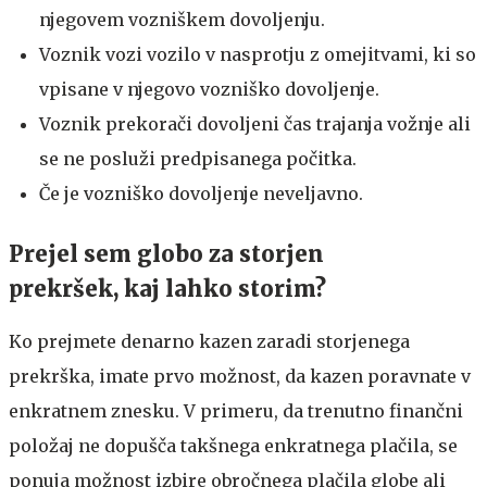
njegovem vozniškem dovoljenju.
Voznik vozi vozilo v nasprotju z omejitvami, ki so
vpisane v njegovo vozniško dovoljenje.
Voznik prekorači dovoljeni čas trajanja vožnje ali
se ne posluži predpisanega počitka.
Če je vozniško dovoljenje neveljavno.
Prejel sem globo za storjen
prekršek, kaj lahko storim?
Ko prejmete denarno kazen zaradi storjenega
prekrška, imate prvo možnost, da kazen poravnate v
enkratnem znesku. V primeru, da trenutno finančni
položaj ne dopušča takšnega enkratnega plačila, se
ponuja možnost izbire obročnega plačila globe ali