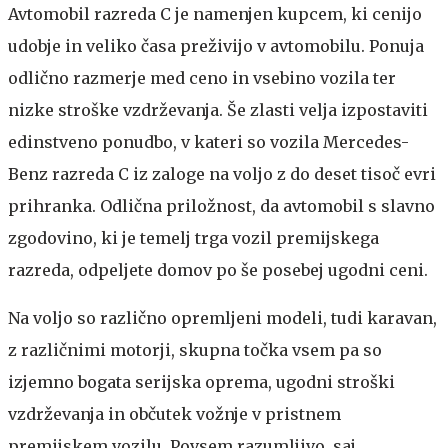
Avtomobil razreda C je namenjen kupcem, ki cenijo
udobje in veliko časa preživijo v avtomobilu. Ponuja
odlično razmerje med ceno in vsebino vozila ter
nizke stroške vzdrževanja. Še zlasti velja izpostaviti
edinstveno ponudbo, v kateri so vozila Mercedes-
Benz razreda C iz zaloge na voljo z do deset tisoč evri
prihranka. Odlična priložnost, da avtomobil s slavno
zgodovino, ki je temelj trga vozil premijskega
razreda, odpeljete domov po še posebej ugodni ceni.
Na voljo so različno opremljeni modeli, tudi karavan,
z različnimi motorji, skupna točka vsem pa so
izjemno bogata serijska oprema, ugodni stroški
vzdrževanja in občutek vožnje v pristnem
premijskem vozilu. Povsem razumljivo, saj