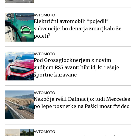
AVTOMOTO
Električni avtomobili "pojedli"
subvencije: bo denarja zmanjkalo že
poleti?
AVTOMOTO
Pod Grossglocknerjem z novim
audijem RS5 avant: hibrid, ki rešuje
športne karavane
AVTOMOTO
Nekoč je rešil Dalmacijo: tudi Mercedes
po lepe posnetke na Paški most #video
AVTOMOTO