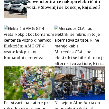
Subvencioniranje nakupa električnih
vozil v Sloveniji se končuje, kaj sledi?
Električni AMG GT 4-
vrata: kokpit kot
Mercedes CLA - po
komandni center za
elektriki še hibrid in to je
vozno dinamiko
alternativa za tiste, ki ne
marajo kabla
Pet stvari, na katere pri
Na sejem Alpe-Adria do
pikniku skoraj vedno
nepozabnih doživetij