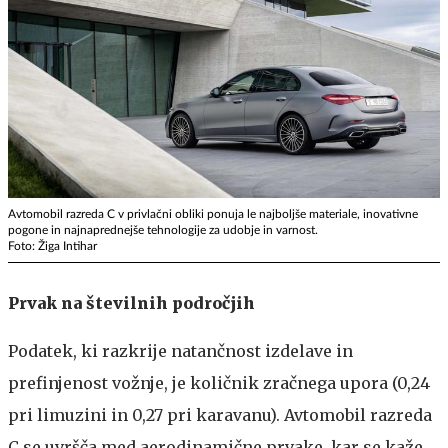
Avtomobil razreda C v privlačni obliki ponuja le najboljše materiale, inovativne
pogone in najnaprednejše tehnologije za udobje in varnost.
Foto: Žiga Intihar
Prvak na številnih področjih
Podatek, ki razkrije natančnost izdelave in
prefinjenost vožnje, je količnik zračnega upora (0,24
pri limuzini in 0,27 pri karavanu). Avtomobil razreda
C se uvršča med aerodinamične prvake, kar se kaže