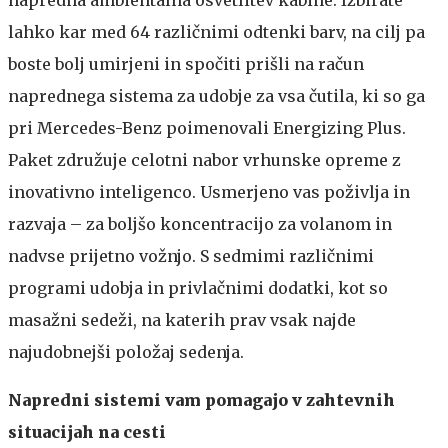
napredna ambientalna osvetlitev kabine. Izbirate
lahko kar med 64 različnimi odtenki barv, na cilj pa
boste bolj umirjeni in spočiti prišli na račun
naprednega sistema za udobje za vsa čutila, ki so ga
pri Mercedes-Benz poimenovali Energizing Plus.
Paket združuje celotni nabor vrhunske opreme z
inovativno inteligenco. Usmerjeno vas poživlja in
razvaja – za boljšo koncentracijo za volanom in
nadvse prijetno vožnjo. S sedmimi različnimi
programi udobja in privlačnimi dodatki, kot so
masažni sedeži, na katerih prav vsak najde
najudobnejši položaj sedenja.
Napredni sistemi vam pomagajo v zahtevnih
situacijah na cesti