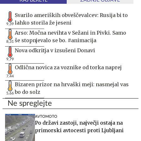
KAJ BERETE
ZADNJE OBJAVE
Svarilo ameriških obveščevalcev: Rusija bi to
lahko storila že jeseni
9,39
Arso: Močna nevihta v Sežani in Pivki. Samo
še stopnjevalo se bo. #animacija
8,31
Nova odkritja v izsušeni Donavi
9,79
Odlična novica za voznike od torka naprej
7,44
Bizaren prizor na hrvaški meji: nasmejal vas
bo do solz
5,66
Ne spreglejte
AVTOMOTO
Po državi zastoji, največji ostaja na
primorski avtocesti proti Ljubljani