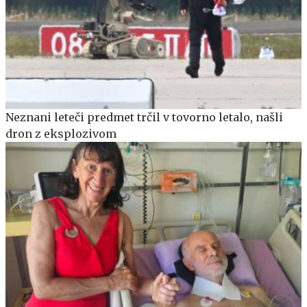
Neznani leteči predmet trčil v tovorno letalo, našli
dron z eksplozivom