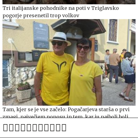
Tri italijanske pohodnike na poti v Triglavsko
pogorje presenetil trop volkov
Tam, kjer se je vse začelo: Pogačarjeva starša o prvi
zmagi, največjem ponosu in tem, kar ju najbolj boli