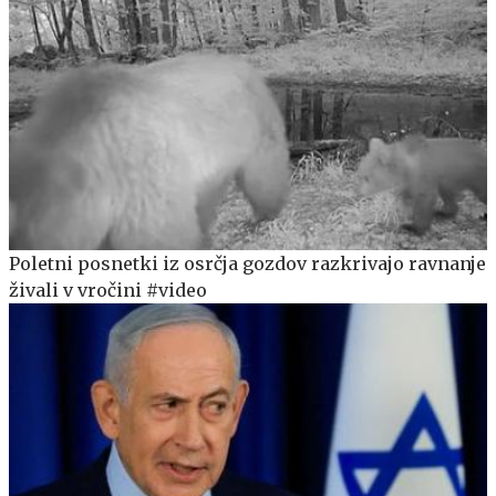
Poletni posnetki iz osrčja gozdov razkrivajo ravnanje
živali v vročini #video