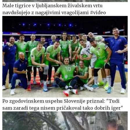
Male tigrice v ljubljanskem živalskem vrtu
navdušujejo z nagajivimi vragolijami #video
Po zgodovinskem uspehu Slovenije priznal: "Tudi
sam zaradi tega nisem pričakoval tako dobrih iger"