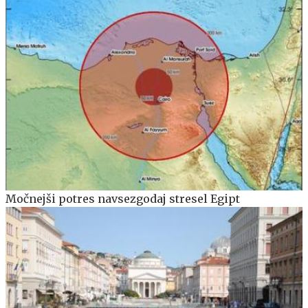
Močnejši potres navsezgodaj stresel Egipt