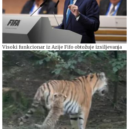
Visoki funkcionar iz Azije Fifo obtožuje izsiljevanja