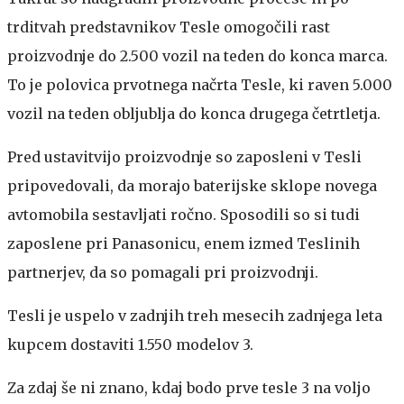
trditvah predstavnikov Tesle omogočili rast
proizvodnje do 2.500 vozil na teden do konca marca.
To je polovica prvotnega načrta Tesle, ki raven 5.000
vozil na teden obljublja do konca drugega četrtletja.
Pred ustavitvijo proizvodnje so zaposleni v Tesli
pripovedovali, da morajo baterijske sklope novega
avtomobila sestavljati ročno. Sposodili so si tudi
zaposlene pri Panasonicu, enem izmed Teslinih
partnerjev, da so pomagali pri proizvodnji.
Tesli je uspelo v zadnjih treh mesecih zadnjega leta
kupcem dostaviti 1.550 modelov 3.
Za zdaj še ni znano, kdaj bodo prve tesle 3 na voljo