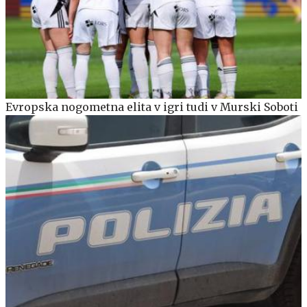
Evropska nogometna elita v igri tudi v Murski Soboti