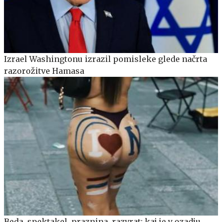
Izrael Washingtonu izrazil pomisleke glede načrta
razorožitve Hamasa
Beda, spektakel, praznina, razvrat: kaj je v ozadju