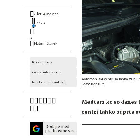
6 let, 4 mesece
0,73
3
Natisni članek
Koronavirus
servis avtomobila
Avtomobilski centri so lahko za nujn
Prodaja avtomobilov
Foto: Renault
Medtem ko so danes te
centri lahko odprte 
Dodajte med
prednostne vire