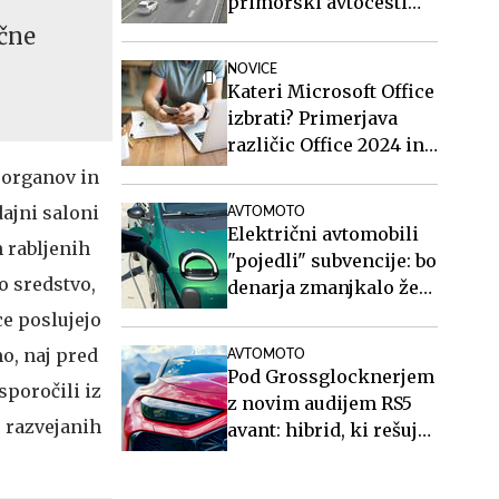
primorski avtocesti
proti Ljubljani
ične
NOVICE
Kateri Microsoft Office
izbrati? Primerjava
različic Office 2024 in
Office 2021.
 organov in
ajni saloni
AVTOMOTO
Električni avtomobili
n rabljenih
"pojedli" subvencije: bo
o sredstvo,
denarja zmanjkalo že
poleti?
e poslujejo
o, naj pred
AVTOMOTO
Pod Grossglocknerjem
sporočili iz
z novim audijem RS5
j razvejanih
avant: hibrid, ki rešuje
športne karavane