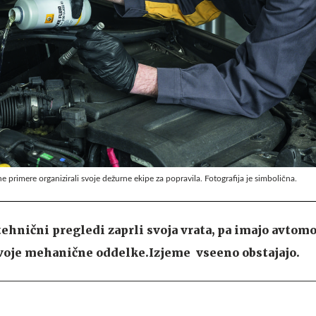
e primere organizirali svoje dežurne ekipe za popravila. Fotografija je simbolična.
hnični pregledi zaprli svoja vrata, pa imajo avtomo
svoje mehanične oddelke.Izjeme vseeno obstajajo.