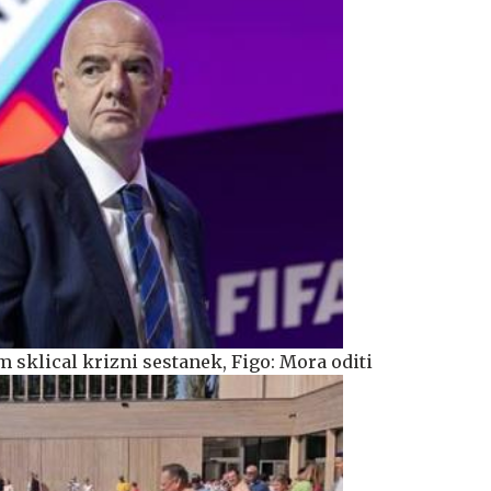
 sklical krizni sestanek, Figo: Mora oditi