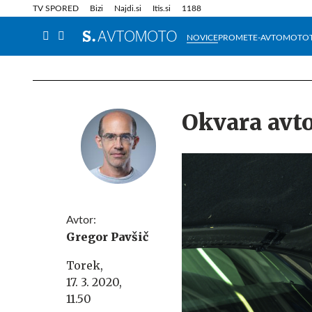
Info in obvestila
Tehnik
TV SPORED
Bizi
Najdi.si
Itis.si
1188
NOVICE
PROMET
E-AVTOMOTO
Okvara avt
Avtor:
Gregor Pavšič
Torek,
17. 3. 2020,
11.50