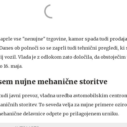
 zaprle vse "nenujne" trgovine, kamor spada tudi prodaja
Danes ob polnoči so se zaprli tudi tehnični pregledi, ki
ij vozil. Vlada je z odlokom zato določila, da obstoječi
o 16. maja.
vsem nujne mehanične storitve
il tudi javni prevoz, vladna uredba avtomobilskim centr
ničnih storitev. To seveda velja za nujne primere ozi
 mehanične delavnice odprte po prilagojenem urniku.