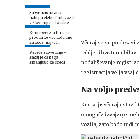
Subvencioniranje
nakupa električnih vozil
v Sloveniji se končuje,
kaj sledi?
Kontroverzni ferrari:
prodali že vse izdelane
Včeraj so se po državi
za letos, največ
zanimanja med Kitajci
rabljenih avtomobilov. 
Pereče subvencije -
zakaj je denarja
podaljševanje registrac
zmanjkalo že sredi
leta? Tu so novi
registracija velja vsaj d
odgovori.
Na voljo pred
Ker se je včeraj ustav
omogoča izvajanje meha
vozila, zato bodo tudi