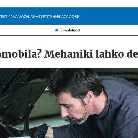
Želite prejemati e-novice?
Uživajmo pametno
TESTI
PRVA VOŽNJA
NASVETI
TEHNIKA
ZGODBE
E-mobilnost
omobila? Mehaniki lahko de