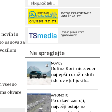
 novih in
 so osnova za
m vozilom
Ne spreglejte
NOVICE
Dolina Koritnice: eden
najlepših družinskih
izletov v Julijskih
om vseeno
Alpah
roma okvare
AVTOMOTO
Po državi zastoji,
največji ostaja na