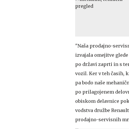
"Naša prodajno-servisn
izvajala omejitve gled
po državi zaprti in s t
vozil. Ker v teh časih,
pa bodo naše mehanične
po prilagojenem delovne
obiskom delavnice pokl
vodstva družbe Renault
prodajno-servisnih mr