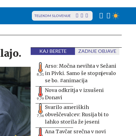
TELEKOM SLOVENIJE
lajo.
KAJ BERETE
ZADNJE OBJAVE
Arso: Močna nevihta v Sežani
in Pivki. Samo še stopnjevalo
8,31
se bo. #animacija
Nova odkritja v izsušeni
Donavi
9,79
Svarilo ameriških
obveščevalcev: Rusija bi to
7,56
lahko storila že jeseni
Ana Tavčar srečna v novi