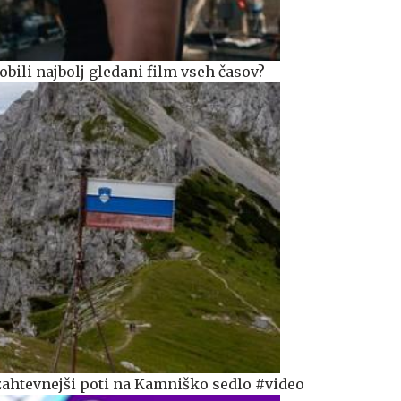
bili najbolj gledani film vseh časov?
zahtevnejši poti na Kamniško sedlo #video