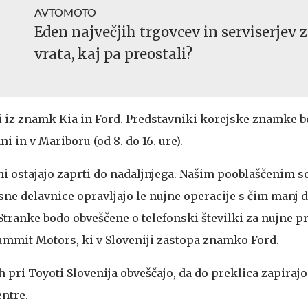
AVTOMOTO
Eden največjih trgovcev in serviserjev 
vrata, kaj pa preostali?
 iz znamk Kia in Ford. Predstavniki korejske znamke b
ni in v Mariboru (od 8. do 16. ure).
ni ostajajo zaprti do nadaljnjega. Našim pooblaščenim s
sne delavnice opravljajo le nujne operacije s čim manj 
Stranke bodo obveščene o telefonski številki za nujne p
Summit Motors, ki v Sloveniji zastopa znamko Ford.
 pri Toyoti Slovenija obveščajo, da do preklica zapirajo
entre.