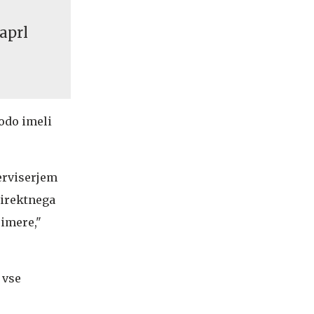
zaprl
odo imeli
erviserjem
direktnega
rimere,"
 vse