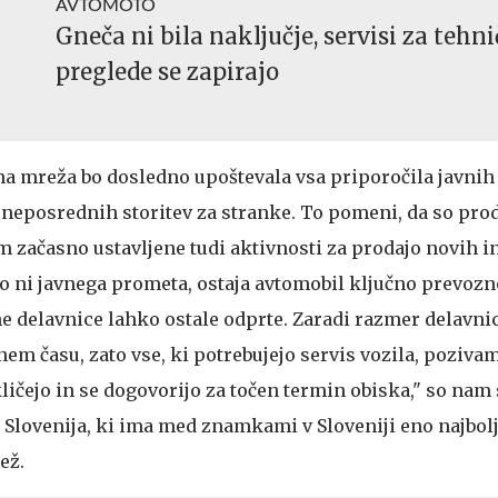
AVTOMOTO
Gneča ni bila naključje, servisi za tehn
preglede se zapirajo
a mreža bo dosledno upoštevala vsa priporočila javnih
e neposrednih storitev za stranke. To pomeni, da so prod
em začasno ustavljene tudi aktivnosti za prodajo novih i
 ko ni javnega prometa, ostaja avtomobil ključno prevozn
 delavnice lahko ostale odprte. Zaradi razmer delavnic
m času, zato vse, ki potrebujejo servis vozila, pozivam
ičejo in se dogovorijo za točen termin obiska," so nam 
 Slovenija, ki ima med znamkami v Sloveniji eno najbol
ež.