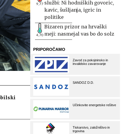
službi: Ni hodniških govoric,
9,77
kavic, šušljanja, igric in
politike
Bizaren prizor na hrvaški
meji: nasmejal vas bo do solz
4,70
bilski