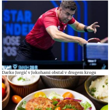
Darko Jorgić v Jokohami obstal v drugem krogu