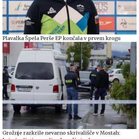
Plavalka Špela Perše EP končala v prvem krogu
Grožnje razkrile nevarno skrivališče v Mostah: