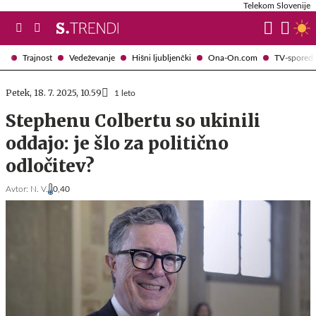
Telekom Slovenije
Trajnost
Vedeževanje
Hišni ljubljenčki
Ona-On.com
TV-spored
Petek, 18. 7. 2025, 10.59
1 leto
Stephenu Colbertu so ukinili
oddajo: je šlo za politično
odločitev?
Avtor:
N. V.
0,40