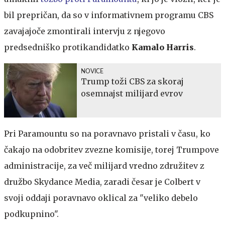
bil prepričan, da so v informativnem programu CBS
zavajajoče zmontirali intervju z njegovo
predsedniško protikandidatko
Kamalo Harris
.
NOVICE
Trump toži CBS za skoraj
osemnajst milijard evrov
Pri Paramountu so na poravnavo pristali v času, ko
čakajo na odobritev zvezne komisije, torej Trumpove
administracije, za več milijard vredno združitev z
družbo Skydance Media, zaradi česar je Colbert v
svoji oddaji poravnavo oklical za "veliko debelo
podkupnino".