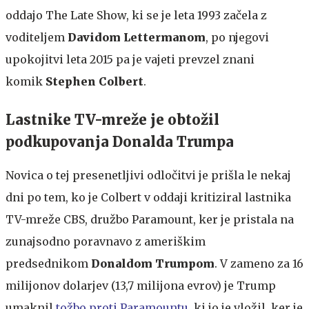
oddajo The Late Show, ki se je leta 1993 začela z
voditeljem
Davidom Lettermanom
, po njegovi
upokojitvi leta 2015 pa je vajeti prevzel znani
komik
Stephen Colbert
.
Lastnike TV-mreže je obtožil
podkupovanja Donalda Trumpa
Novica o tej presenetljivi odločitvi je prišla le nekaj
dni po tem, ko je Colbert v oddaji kritiziral lastnika
TV-mreže CBS, družbo Paramount, ker je pristala na
zunajsodno poravnavo z ameriškim
predsednikom
Donaldom Trumpom
. V zameno za 16
milijonov dolarjev (13,7 milijona evrov) je Trump
umaknil
tožbo proti Paramountu
, ki jo je vložil, ker je