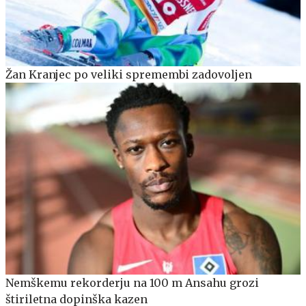
Žan Kranjec po veliki spremembi zadovoljen
Nemškemu rekorderju na 100 m Ansahu grozi
štiriletna dopinška kazen