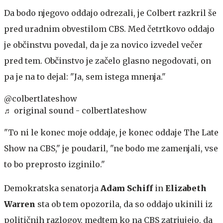
Da bodo njegovo oddajo odrezali, je Colbert razkril še
pred uradnim obvestilom CBS. Med četrtkovo oddajo
je občinstvu povedal, da je za novico izvedel večer
pred tem. Občinstvo je začelo glasno negodovati, on
pa je na to dejal: "Ja, sem istega mnenja."
@colbertlateshow
♬ original sound - colbertlateshow
"To ni le konec moje oddaje, je konec oddaje The Late
Show na CBS," je poudaril, "ne bodo me zamenjali, vse
to bo preprosto izginilo."
Demokratska senatorja
Adam Schiff
in
Elizabeth
Warren
sta ob tem opozorila, da so oddajo ukinili iz
političnih razlogov, medtem ko na CBS zatrjujejo, da