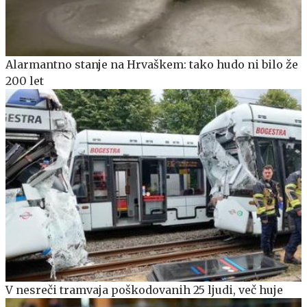
Alarmantno stanje na Hrvaškem: tako hudo ni bilo že
200 let
V nesreči tramvaja poškodovanih 25 ljudi, več huje