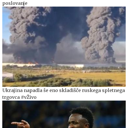
poslovanje
Ukrajina napadla še eno skladišče ruskega spletnega
trgovca #vŽivo