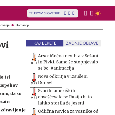
TELEKOM SLOVENIJE
tovanja
Horoskop
ovi
KAJ BERETE
ZADNJE OBJAVE
Arso: Močna nevihta v Sežani
in Pivki. Samo še stopnjevalo
8,31
se bo. #animacija
Nova odkritja v izsušeni
e tri
Donavi
9,79
 uspehov
Svarilo ameriških
amo, da so
obveščevalcev: Rusija bi to
9,55
 zato
lahko storila že jeseni
 zdravljenje
Odlična novica za voznike od