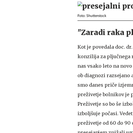
Foto: Shutterstock
"Zaradi raka p
Kot je povedala doc. dr
konzilija za pljučnega 
nas vsako leto na novo 
ob diagnozi razsejano a
smo danes priče izjemn
preživetje bolnikov je 
Preživetje so bo še izbo
izboljšuje počasi. Vede
preživetje od 60 do 90 
presejanjem znižali um