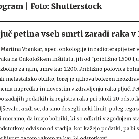
ljuč petina vseh smrti zaradi raka v
. Martina Vrankar, spec. onkologije in radioterapije ter 
raka na Onkološkem inštitutu, jih od "približno 1.500 ljud
zbolijo za njim, umre kar 1.200. Približno polovica bol
li metastatsko obliko, torej je njihova bolezen neozdrav
emu napredku in novostim v zdravljenju raka pljuč. Pe
po zadnjih podatkih iz registra raka pri okoli 20 odstotk
ljševalo, a zdi se, da smo dosegli neki limit, poleg tega 
ti moramo, da imajo bolniki, ki so odkriti v zgodnjem sta
odstotkov, odvisno od stadija, kot kažejo podatki, pa bi 
rljivost za tem rakom za kar 24 odstotkov."