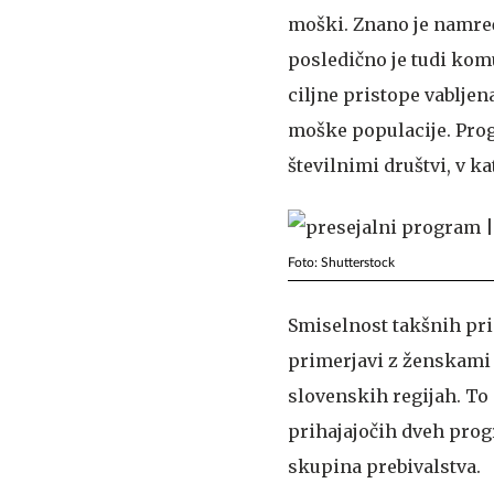
moški. Znano je namreč
posledično je tudi komu
ciljne pristope vabljena
moške populacije. Prog
številnimi društvi, v k
Foto: Shutterstock
Smiselnost takšnih pris
primerjavi z ženskami n
slovenskih regijah. To 
prihajajočih dveh prog
skupina prebivalstva.