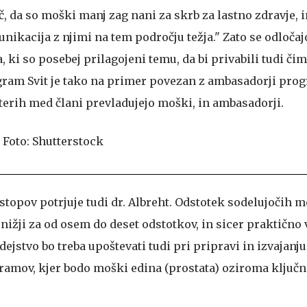
, da so moški manj zag nani za skrb za lastno zdravje, i
nikacija z njimi na tem področju težja." Zato se odločaj
, ki so posebej prilagojeni temu, da bi privabili tudi čim
ram Svit je tako na primer povezan z ambasadorji prog
aterih med člani prevladujejo moški, in ambasadorji.
topov potrjuje tudi dr. Albreht. Odstotek sodelujočih m
ižji za od osem do deset odstotkov, in sicer praktično 
dejstvo bo treba upoštevati tudi pri pripravi in izvajanju
ramov, kjer bodo moški edina (prostata) oziroma ključna