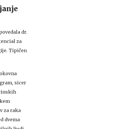
janje
 povedala dr.
tencial za
ije. Tipičen
rokovna
ogram, sicer
cinskih
pskem
v za raka
red dvema
ilnih ljudi