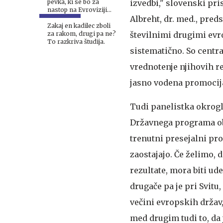
najboljše"
pevka, ki se bo za
izvedbi," slovenski pr
nastop na Evroviziji
borila na hrvaški Dori
Albreht, dr. med., pred
Zakaj en kadilec zboli
za rakom, drugi pa ne?
številnimi drugimi evr
To razkriva študija.
sistematično. So centr
vrednotenje njihovih re
jasno vodena promocija
Tudi panelistka okrogl
Državnega programa obv
trenutni presejalni pro
zaostajajo. Če želimo, 
rezultate, mora biti ud
drugače pa je pri Svitu,
večini evropskih držav
med drugim tudi to, da 