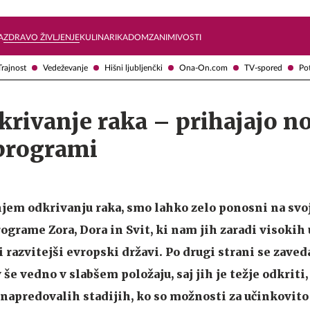
Želite prejemati e-novice?
Uživajmo pametno
A
ZDRAVO ŽIVLJENJE
KULINARIKA
DOM
ZANIMIVOSTI
Trajnost
Vedeževanje
Hišni ljubljenčki
Ona-On.com
TV-spored
Po
rivanje raka – prihajajo n
 programi
em odkrivanju raka, smo lahko zelo ponosni na svoj
ograme Zora, Dora in Svit, ki nam jih zaradi visokih
 razvitejši evropski državi. Po drugi strani se zaved
še vedno v slabšem položaju, saj jih je težje odkriti,
v napredovalih stadijih, ko so možnosti za učinkovito