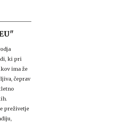
 EU"
vodja
i, ki pri
nikov ima že
ljiva, čeprav
tletno
ih.
se preživetje
diju,
s