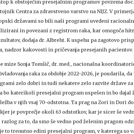
istop k obstoječim presejalnim programov povzema doc. 
stojnik Centra za zdravstveno varstvo na NIJZ. V primerj
opski državami so bili naši programi uvedeni racionaln
alizirani in povezani z registrom raka, kar omogoča hit
zultatov, dodaja dr. Albreht. K uspehu pa zagotovo prisp
, nadzor kakovosti in pričevanja presejanih pacientov.
e mize Sonja Tomšič, dr. med., nacionalna koordinatori
ladovanja raka za obdobje 2022–2026, je poudarila, da "
grami zelo dobri in tudi nekatere zelo razvite države z
da bo katerikoli presejalni program uspešen in bo dajal 
eležba v njih vsaj 70-odstotna. Ta prag na Zori in Dori 
 kjer je povprečje okoli 63 odstotkov, kar je sicer še ved
, razlog za to, da smo še vedno pod želenim pragom odzi
je to trenutno edini presejalni program, v katerega so v