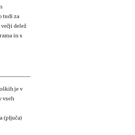
n
o tudi za
 večji delež
rama in s
oških je v
v vseh
 (pljuča)