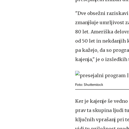
"Dve obsežni raziskavi
zmanjšuje umrljivost za
80 let. Ameriška delov
od 50 let in nekdanjih 
pa kažejo, da so progra
kajenja," je o izsledkih
Foto: Shutterstock
Ker je kajenje še vedn
prav ta skupina ljudi t
ključnih vprašanj pri t
vidi tu priložnost pred