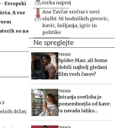
torka naprej
 – Evropski
7,10
Ana Tavčar srečna v novi
Neta. A vse
službi: Ni hodniških govoric,
9,77
dvsem
kavic, šušljanja, igric in
aterih so na
politike
Ne spreglejte
TRENDI
Spider-Man: ali bomo
dobili najbolj gledani
film vseh časov?
TRENDI
Jutranja svetloba je
 z
pomembnejša od kave:
ta navada lahko
lnih držav,
izboljša vaš spanec
TRENDI