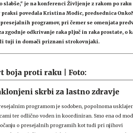
o slabše," je na konferenci Življenje z rakom po raku
 v praksi povedala Kristina Modic, predsednica Onko
vi presejalnih programov, pri čemer se omenjata pre
a zgodnje odkrivanje raka pljuč in raka prostate, o k
li tuji in domači priznani strokovnjaki.
lonjeni skrbi za lastno zdravje
presejalnim programom je sodoben, popolnoma usklajen
mi ter odlično voden in koordiniran. Smo ena od mode
očanju o presejalnih programih kot tudi pri njihovi