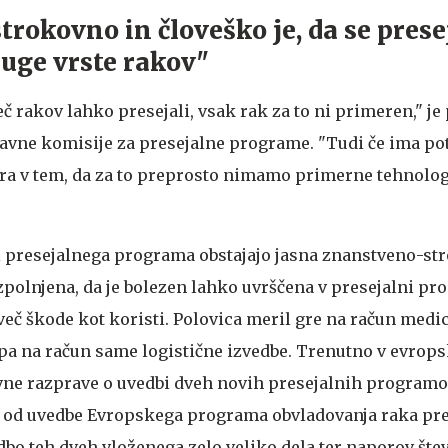
trokovno in človeško je, da se prese
ruge vrste rakov"
več rakov lahko presejali, vsak rak za to ni primeren," je
žavne komisije za presejalne programe. "Tudi če ima po
vira v tem, da za to preprosto nimamo primerne tehnolog
.
i presejalnega programa obstajajo jasna znanstveno-st
izpolnjena, da je bolezen lahko uvrščena v presejalni pr
eč škode kot koristi. Polovica meril gre na račun medi
 pa na račun same logistične izvedbe. Trenutno v evro
vne razprave o uvedbi dveh novih presejalnih programo
sti od uvedbe Evropskega programa obvladovanja raka p
dbo teh dveh vloženega zelo veliko dela ter naporov štev