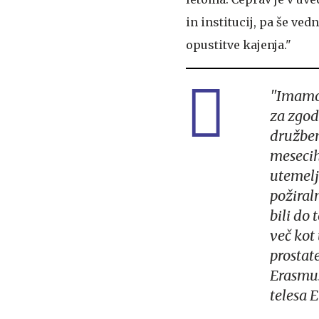
in institucij, pa še ved
opustitve kajenja."
"Imamo 
za zgod
družben
mesecih
utemelj
požiral
bili do
več kot
prostate
Erasmus
telesa E