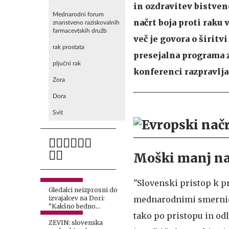
in ozdravitev bistven
Mednarodni forum
načrt boja proti raku
znanstveno raziskovalnih
farmacevtskih družb
več je govora o širit
rak prostata
presejalna programa z
pljučni rak
konferenci razpravlja
Zora
Dora
Svit
Moški manj nak
"Slovenski pristop k 
Gledalci neizprosni do
izvajalcev na Dori:
mednarodnimi smernica
"Kakšno bedno
glasbeno sceno
tako po pristopu in odl
imamo, če je to
ZEVIN: slovenska