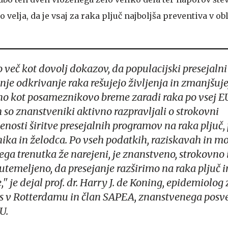
no velja, da je vsaj za raka pljuč najboljša preventiva v ob
več kot dovolj dokazov, da populacijski presejaln
nje odkrivanje raka rešujejo življenja in zmanjšuje
o kot posameznikovo breme zaradi raka po vsej EU
 so znanstveniki aktivno razpravljali o strokovni
enosti širitve presejalnih programov na raka pljuč, 
nika in želodca. Po vseh podatkih, raziskavah in mod
 tega trenutka že narejeni, je znanstveno, strokovno
 utemeljeno, da presejanje razširimo na raka pljuč i
," je dejal prof. dr. Harry J. de Koning, epidemiolog
 v Rotterdamu in član SAPEA, znanstvenega posv
U.