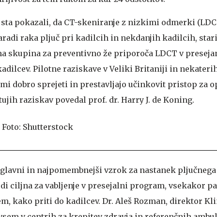
 sta pokazali, da CT-skeniranje z nizkimi odmerki (LD
radi raka pljuč pri kadilcih in nekdanjih kadilcih, star
na skupina za preventivno že priporoča LDCT v presejan
kadilcev. Pilotne raziskave v Veliki Britaniji in nekater
mi dobro sprejeti in prestavljajo učinkovit pristop za 
 tujih raziskav povedal prof. dr. Harry J. de Koning.
o glavni in najpomembnejši vzrok za nastanek pljučnega
udi ciljna za vabljenje v presejalni program, vsekakor pa
em, kako priti do kadilcev. Dr. Aleš Rozman, direktor Kl
vsem v centrih za krepitev zdravja in referenčnih ambul