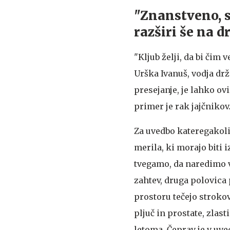
"Znanstveno, s
razširi še na d
"Kljub želji, da bi čim 
Urška Ivanuš, vodja dr
presejanje, je lahko o
primer je rak jajčnikov
Za uvedbo kateregakol
merila, ki morajo biti 
tvegamo, da naredimo v
zahtev, druga polovica
prostoru tečejo stroko
pljuč in prostate, zla
letoma. Čeprav je v uve