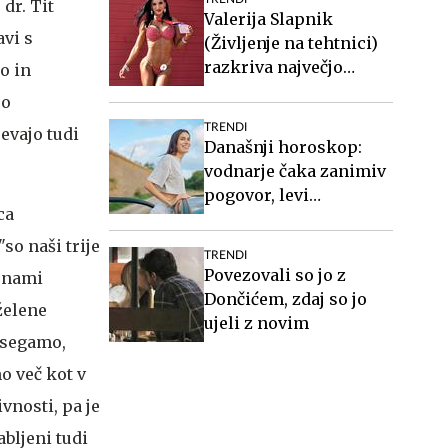
dr. Tit
Valerija Slapnik
avi s
(Življenje na tehtnici)
razkriva največjo
o in
zablodo o hujšanju, ki ji
ro
mnogi verjamejo
TRENDI
evajo tudi
Današnji horoskop:
vodnarje čaka zanimiv
pogovor, levi
ca
organizirajte druženje
so naši trije
TRENDI
Povezovali so jo z
a nami
Dončićem, zdaj so jo
želene
ujeli z novim
dosegamo,
no več kot v
vnosti, pa je
abljeni tudi