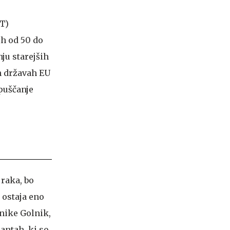
CT)
ih od 50 do
ju starejših
ih državah EU
opuščanje
 raka, bo
 ostaja eno
inike Golnik,
antah, ki so