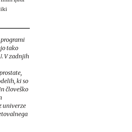
liki
i programi
jo tako
. V zadnjih
prostate,
elih, ki so
 in človeško
n
 z univerze
etovalnega