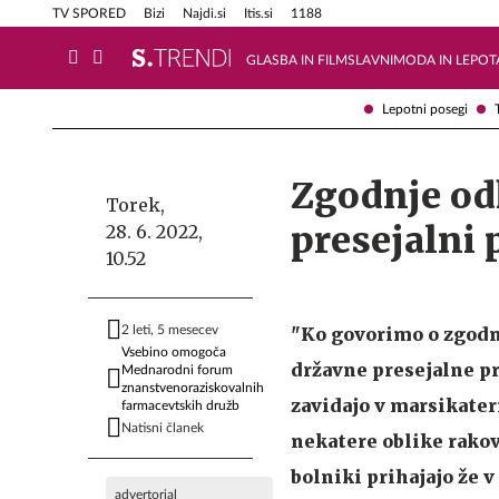
Info in obvestila
Tehnik
TV SPORED
Bizi
Najdi.si
Itis.si
1188
GLASBA IN FILM
SLAVNI
MODA IN LEPOT
Lepotni posegi
Zgodnje odk
Torek,
presejalni
28. 6. 2022,
10.52
2 leti, 5 mesecev
"Ko govorimo o zgodnj
Vsebino omogoča
državne presejalne pr
Mednarodni forum
znanstvenoraziskovalnih
zavidajo v marsikateri
farmacevtskih družb
Natisni članek
nekatere oblike rakov 
bolniki prihajajo že 
advertorial