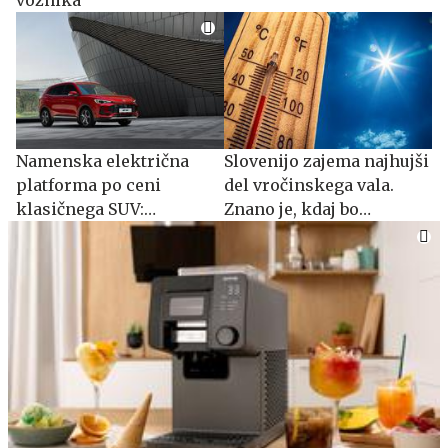
Namenska električna
Slovenijo zajema najhujši
platforma po ceni
del vročinskega vala.
klasičnega SUV:
Znano je, kdaj bo
spoznajte MG S5 EV
ohladitev.