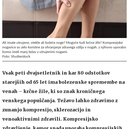
Ali imate utrujene, otekle ali boleče noge? Mogoče tudi krčne žile? Kompresijske
nogavice so zelo koristne za ohranjanje zdravega ožilja v nogah, z njihovo uporabo
bomo imeli manj težav z utrujenimi nogami.
Foto: Shutterstock
Vsak peti dvajsetletnik in kar 80 odstotkov
starejših od 65 let ima bolezenske spremembe na
venah – krčne žile, ki so znak kroničnega
venskega popuščanja. Težavo lahko zdravimo z
zunanjo kompresijo, sklerozacijo in
venoaktivnimi zdravili. Kompresijsko
zdravljenje, kamor spada uporaba kompresijskih