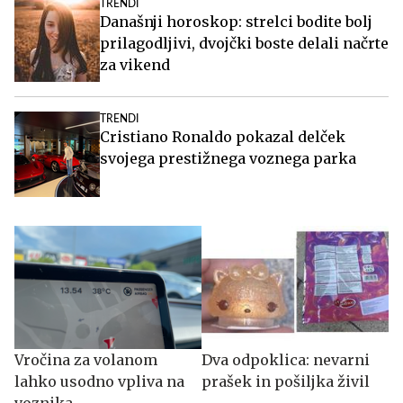
TRENDI
Današnji horoskop: strelci bodite bolj
prilagodljivi, dvojčki boste delali načrte
za vikend
TRENDI
Cristiano Ronaldo pokazal delček
svojega prestižnega voznega parka
Vročina za volanom
Dva odpoklica: nevarni
lahko usodno vpliva na
prašek in pošiljka živil
voznika