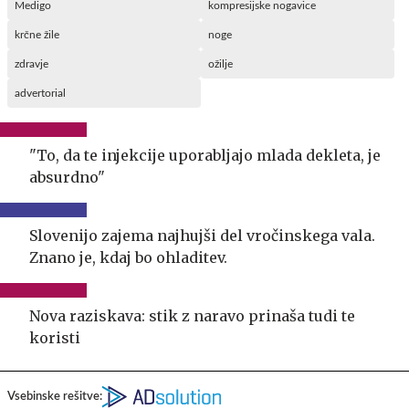
Medigo
kompresijske nogavice
krčne žile
noge
zdravje
ožilje
advertorial
"To, da te injekcije uporabljajo mlada dekleta, je
absurdno"
Slovenijo zajema najhujši del vročinskega vala.
Znano je, kdaj bo ohladitev.
Nova raziskava: stik z naravo prinaša tudi te
koristi
Vsebinske rešitve: