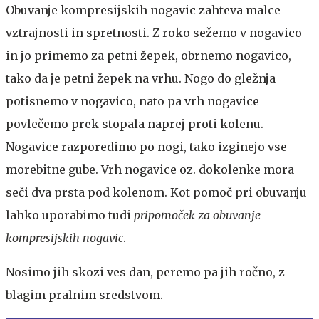
Obuvanje kompresijskih nogavic zahteva malce
vztrajnosti in spretnosti. Z roko sežemo v nogavico
in jo primemo za petni žepek, obrnemo nogavico,
tako da je petni žepek na vrhu. Nogo do gležnja
potisnemo v nogavico, nato pa vrh nogavice
povlečemo prek stopala naprej proti kolenu.
Nogavice razporedimo po nogi, tako izginejo vse
morebitne gube. Vrh nogavice oz. dokolenke mora
seči dva prsta pod kolenom. Kot pomoč pri obuvanju
lahko uporabimo tudi
pripomoček za obuvanje
kompresijskih nogavic
.
Nosimo jih skozi ves dan, peremo pa jih ročno, z
blagim pralnim sredstvom.