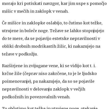
morajo kri potiskati navzgor, kar jim uspe s pomočjo
mišic v mečih in zaklopk v venah.
Če mišice in zaklopke oslabijo, to čutimo kot težke,
utrujene in boleče noge. Težave se lahko stopnjujejo
do te mere, da se pojavijo estetske nepravilnosti v
obliki drobnih modrikastih žilic, ki nakazujejo na
težave v podkožju.
Razširjene in zvijugane vene, ki se vidijo kot t. i.
krčne žile (čeprav niso zakrčene, to je le ljudsko
poimenovanje), pa nakazujejo, da so se pojavile
nepravilnosti v delovanju zaklopk v večjih
podkožnih in povezovalnih venah.
To občutimo kot težke in utrujene noge, otekanje,