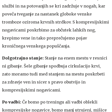
službi in na potovanjih se kri zadržuje v nogah, kar
poveča tveganje za nastanek globoke venske
tromboze oziroma krvnih strdkov. S kompresijskimi
nogavicami poskrbimo za občutek lahkih nog,
krepimo vene in tako preprečujemo pojav
kroničnega venskega popuščanja.
Dolgotrajno stanje:
Stanje na enem mestu v resnici
ni gibanje. Šele gibanje spodbuja cirkulacijo krvi,
zato moramo tudi med stanjem na mestu poskrbeti
za zdravje ven in sicer s pravo obutvijo in
kompresijskimi nogavicami.
Po vadbi:
Če bomo po treningu ali vadbi oblekli
kompresijske nogavice, bomo manj utrujeni, mišice