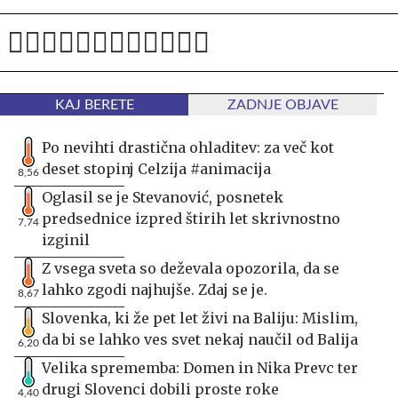
KAJ BERETE
ZADNJE OBJAVE
Po nevihti drastična ohladitev: za več kot
deset stopinj Celzija #animacija
8,56
Oglasil se je Stevanović, posnetek
predsednice izpred štirih let skrivnostno
7,74
izginil
Z vsega sveta so deževala opozorila, da se
lahko zgodi najhujše. Zdaj se je.
8,67
Slovenka, ki že pet let živi na Baliju: Mislim,
da bi se lahko ves svet nekaj naučil od Balija
6,20
Velika sprememba: Domen in Nika Prevc ter
drugi Slovenci dobili proste roke
4,40