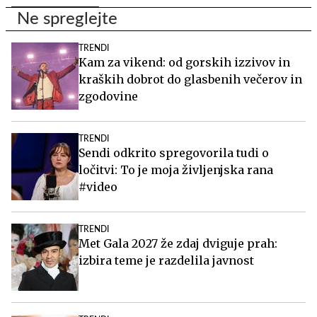
Ne spreglejte
TRENDI
Kam za vikend: od gorskih izzivov in
kraških dobrot do glasbenih večerov in
zgodovine
TRENDI
Sendi odkrito spregovorila tudi o
ločitvi: To je moja življenjska rana
#video
TRENDI
Met Gala 2027 že zdaj dviguje prah:
izbira teme je razdelila javnost