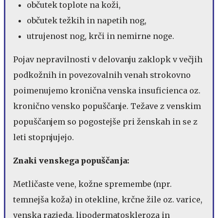
občutek toplote na koži,
občutek težkih in napetih nog,
utrujenost nog, krči in nemirne noge.
Pojav nepravilnosti v delovanju zaklopk v večjih
podkožnih in povezovalnih venah strokovno
poimenujemo kronična venska insuficienca oz.
kronično vensko popuščanje. Težave z venskim
popuščanjem so pogostejše pri ženskah in se z
leti stopnjujejo.
Znaki venskega popuščanja:
Metličaste vene, kožne spremembe (npr.
temnejša koža) in otekline, krčne žile oz. varice,
venska razjeda, lipodermatoskleroza in