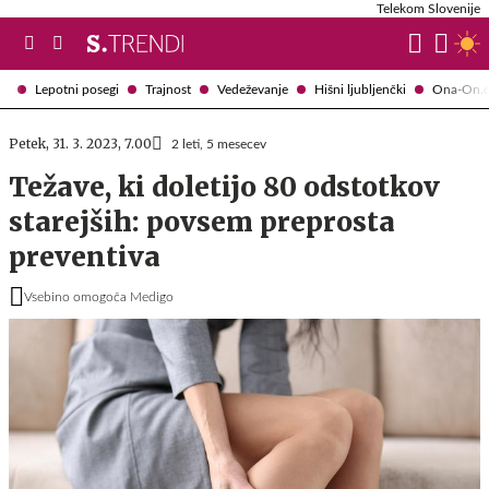
Telekom Slovenije
Lepotni posegi
Trajnost
Vedeževanje
Hišni ljubljenčki
Ona-On.
Petek, 31. 3. 2023, 7.00
2 leti, 5 mesecev
Težave, ki doletijo 80 odstotkov
starejših: povsem preprosta
preventiva
Vsebino omogoča Medigo