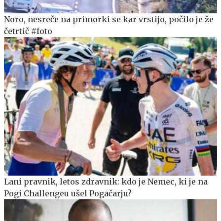
Noro, nesreče na primorki se kar vrstijo, počilo je že
četrtič #foto
Lani pravnik, letos zdravnik: kdo je Nemec, ki je na
Pogi Challengeu ušel Pogačarju?