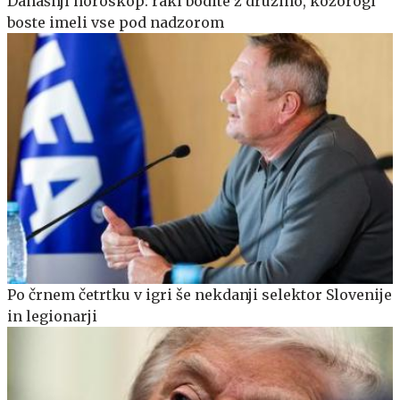
Današnji horoskop: raki bodite z družino, kozorogi
boste imeli vse pod nadzorom
Po črnem četrtku v igri še nekdanji selektor Slovenije
in legionarji