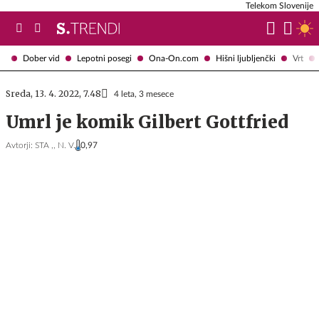
Telekom Slovenije
Dober vid
Lepotni posegi
Ona-On.com
Hišni ljubljenčki
Vrt
Sreda, 13. 4. 2022, 7.48
4 leta, 3 mesece
Umrl je komik Gilbert Gottfried
Avtorji:
STA ,,
N. V.
0,97