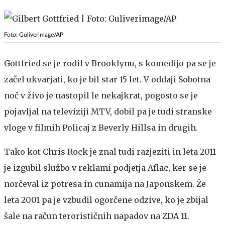
Foto: Guliverimage/AP
Gottfried se je rodil v Brooklynu, s komedijo pa se je
začel ukvarjati, ko je bil star 15 let. V oddaji Sobotna
noč v živo je nastopil le nekajkrat, pogosto se je
pojavljal na televiziji MTV, dobil pa je tudi stranske
vloge v filmih Policaj z Beverly Hillsa in drugih.
Tako kot Chris Rock je znal tudi razjeziti in leta 2011
je izgubil službo v reklami podjetja Aflac, ker se je
norčeval iz potresa in cunamija na Japonskem. Že
leta 2001 pa je vzbudil ogorčene odzive, ko je zbijal
šale na račun terorističnih napadov na ZDA 11.