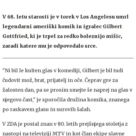
V 68. letu starosti je v torek v Los Angelesu umrl
legendarni ameriški komik in igralec Gilbert
Gottfried, ki je trpel za redko boleznijo mišic,
zaradi katere mu je odpovedalo srce.
"Ni bil le kulten glas v komediji, Gilbert je bil tudi
čudovit mož, brat, prijatelj in oče. Čeprav gre za
žalosten dan, pa se prosim smejte še naprej na glas v
njegovo čast," je sporočila družina komika, znanega
po raskavem glasu in surovih šalah.
V ZDA je postal znan v 80. letih prejšnjega stoletja z
nastopi na televiziji MTV in kot član ekipe slavne