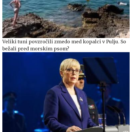
Veliki tuni povzročili zmedo med kopalci v Pulju. So
bežali pred morskim psom?