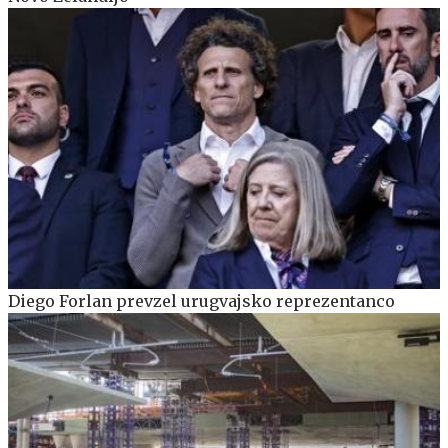
Diego Forlan prevzel urugvajsko reprezentanco