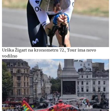
Urška Žigart na kronometru 72., Tour ima novo
vodilno