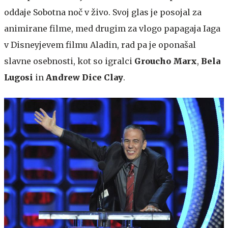
oddaje Sobotna noč v živo. Svoj glas je posojal za
animirane filme, med drugim za vlogo papagaja Iaga
v Disneyjevem filmu Aladin, rad pa je oponašal
slavne osebnosti, kot so igralci
Groucho Marx
,
Bela
Lugosi
in
Andrew Dice Clay
.