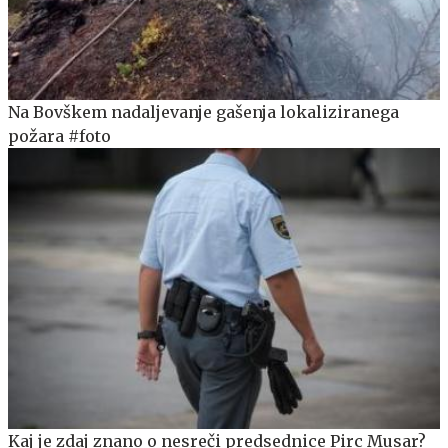
Na Bovškem nadaljevanje gašenja lokaliziranega
požara #foto
Kaj je zdaj znano o nesreči predsednice Pirc Musar?