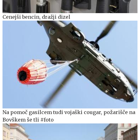
Cenejši bencin, dražji dizel
Na pomoč gasilcem tudi vojaški cougar, požarišče na
Bovškem še tli #foto