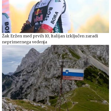
Žak Eržen med prvih 10, Italijan izključen zaradi
neprimernega vedenja