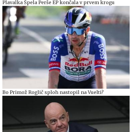
Plavalka Špela Perše EP končala v prvem krogu
Bo Primož Roglič sploh nastopil na Vuelti?