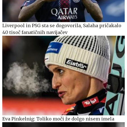
Liverpool in PSG sta se dogovorila, Salaha pričakalo
40 tisoč fanatičnih navijačev
Eva Pinkelnig: Toliko moči že dolgo nisem imela