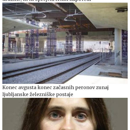
Konec avgusta konec začasnih peronov zunaj
ljubljanske železniške postaje