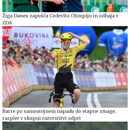
Žiga Daneu zapušča Cedevito Olimpijo in odhaja v
ZDA
Barre po samostojnem napadu do etapne zmage,
razplet v skupni razvrstitvi odprt