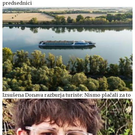
predsednici
Izsušena Donava razburja turiste: Nismo plačali za to