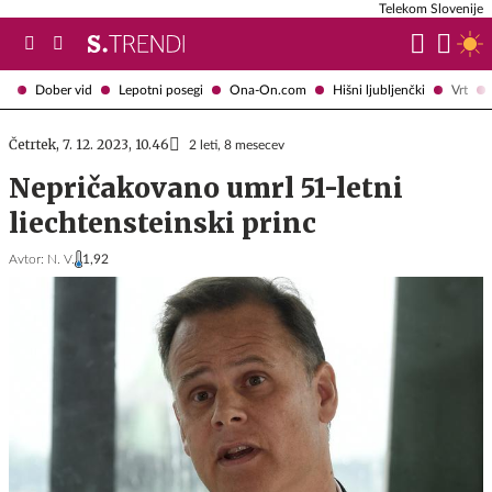
Telekom Slovenije
Dober vid
Lepotni posegi
Ona-On.com
Hišni ljubljenčki
Vrt
Četrtek, 7. 12. 2023, 10.46
2 leti, 8 mesecev
Nepričakovano umrl 51-letni
liechtensteinski princ
Avtor:
N. V.
1,92