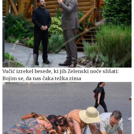
Vučić izrekel besede, ki jih Zelenski noče slišati:
Bojim se, da nas čaka težka zima