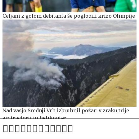
Celjani z golom debitanta še poglobili krizo Olimpije
Nad vasjo Srednji Vrh izbruhnil požar: v zraku trije
air tractorji in helikopter