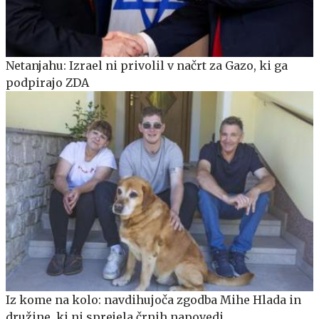
Netanjahu: Izrael ni privolil v načrt za Gazo, ki ga
podpirajo ZDA
Iz kome na kolo: navdihujoča zgodba Mihe Hlada in
družine, ki ni sprejela črnih napovedi