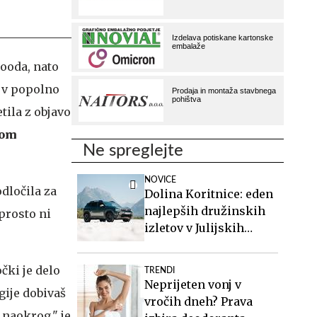
ooda, nato
e v popolno
tila z objavo
nom
Ne spreglejte
NOVICE
odločila za
Dolina Koritnice: eden
najlepših družinskih
prosto ni
izletov v Julijskih
Alpah
čki je delo
TRENDI
Neprijeten vonj v
gije dobivaš
vročih dneh? Prava
 naokrog," je