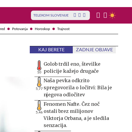
TELEKOM SLOVENIJE
red
Potovanja
Horoskop
Trajnost
KAJ BERETE
ZADNJE OBJAVE
Golob trdil eno, številke
policije kažejo drugače
10
Naša pevka odkrito
spregovorila o ločitvi: Bila je
5,77
njegova odločitev
Fenomen Nafte. Čez noč
ostali brez milijonov
5,46
Viktorja Orbana, a je sledila
senzacija.