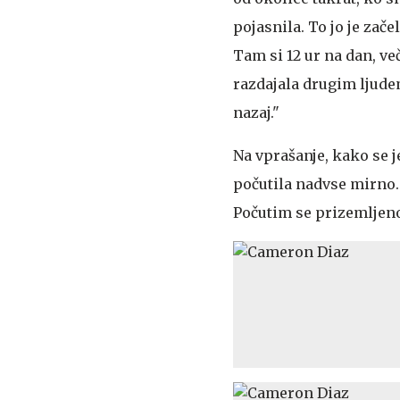
pojasnila. To jo je začel
Tam si 12 ur na dan, v
razdajala drugim ljudem
nazaj."
Na vprašanje, kako se je
počutila nadvse mirno.
Počutim se prizemljeno