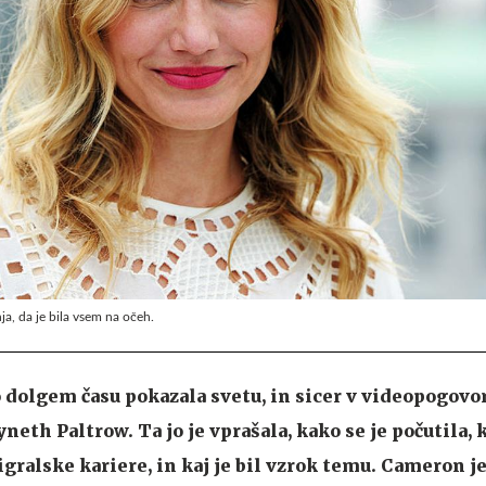
ja, da je bila vsem na očeh.
 dolgem času pokazala svetu, in sicer v videopogovor
eth Paltrow. Ta jo je vprašala, kako se je počutila, k
gralske kariere, in kaj je bil vzrok temu. Cameron j