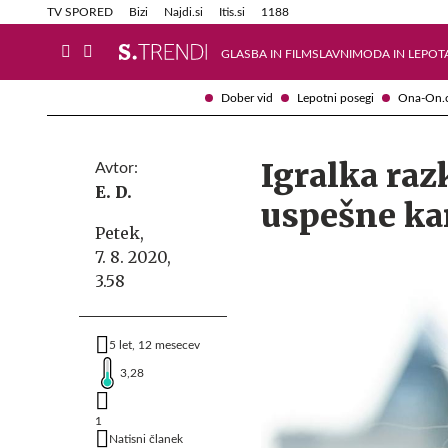
Info in obvestila
Tehnik
TV SPORED
Bizi
Najdi.si
Itis.si
1188
GLASBA IN FILM
SLAVNI
MODA IN LEPOT
Dober vid
Lepotni posegi
Ona-On.
Igralka raz
Avtor:
E. D.
uspešne ka
Petek,
7. 8. 2020,
3.58
5 let, 12 mesecev
3,28
1
Natisni članek