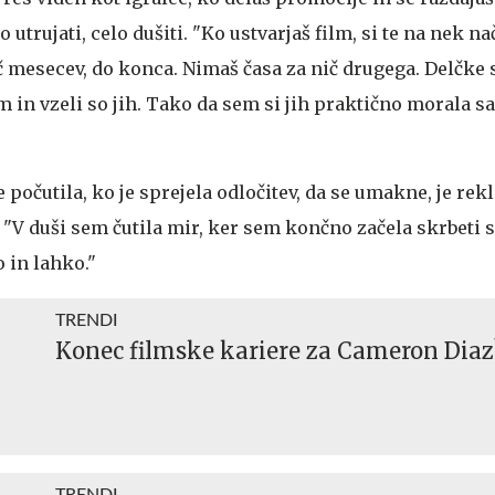
o utrujati, celo dušiti. "Ko ustvarjaš film, si te na nek nač
eč mesecev, do konca. Nimaš časa za nič drugega. Delčke
 in vzeli so jih. Tako da sem si jih praktično morala s
 počutila, ko je sprejela odločitev, da se umakne, je rekla
 "V duši sem čutila mir, ker sem končno začela skrbeti 
 in lahko."
TRENDI
Konec filmske kariere za Cameron Diaz