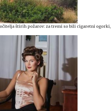
očitelja štirih požarov: za tremi so bili cigaretni ogorki