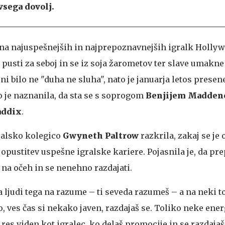
vsega dovolj.
ena najuspešnejših in najprepoznavnejših igralk Hollyw
se pusti za seboj in se iz soja žarometov ter slave umakn
ni bilo ne "duha ne sluha", nato je januarja letos presene
o je naznanila, da sta se s soprogom
Benjijem Madde
addix
.
gralsko kolegico
Gwyneth Paltrow
razkrila, zakaj se je 
pustitev uspešne igralske kariere. Pojasnila je, da pre
 na očeh in se nenehno razdajati.
na ljudi tega na razume – ti seveda razumeš – a na neki to
, ves čas si nekako javen, razdajaš se. Toliko neke ener
i res viden kot igralec, ko delaš promocije in se razdajaš