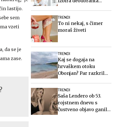
izbira deodoranta
naredi veliko razliko.
in lastijo.
 sebe sem
TRENDI
To ni nekaj, s čimer
ama vzeti
moraš živeti
, da se je
TRENDI
sama zase.
Kaj se dogaja na
hrvaškem otoku
Obonjan? Par razkril
podrobnosti o
ekskluzivnem
?
TRENDI
dogodku za svingerje.
Saša Lendero ob 53.
rojstnem dnevu s
čustveno objavo ganila
oboževalce