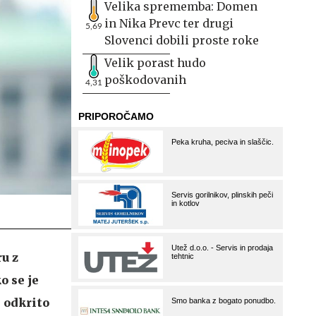
Velika sprememba: Domen
in Nika Prevc ter drugi
5,69
Slovenci dobili proste roke
Velik porast hudo
poškodovanih
4,31
u z
o se je
e odkrito