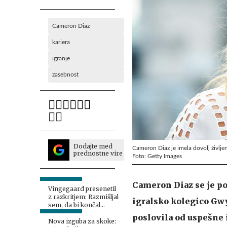
Cameron Diaz
kariera
igranje
zasebnost
Dodajte med
Cameron Diaz je imela dovolj življen
prednostne vire
Foto: Getty Images
Cameron Diaz se je po
Vingegaard presenetil
z razkritjem: Razmišljal
igralsko kolegico Gwyn
sem, da bi končal
kariero
poslovila od uspešne i
Nova izguba za skoke: