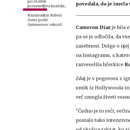
pri 24 letih
povedala, da je imela 
presenetljivo končala
kariero
Harmonikar Robert
Goter podrl
Guinnessov rekord
Cameron Diaz
je bila 
pa se je odločila, da v
zasebnost. Dolgo o njej 
na Instagramu, s kater
razveselila hčerkice
R
Zdaj je v pogovoru z i
umik iz Hollywooda in o
več zmogla živeti vsem
"Čudno je to reči, veči
postalo tako intenzivno
od okolice takrat, ko s