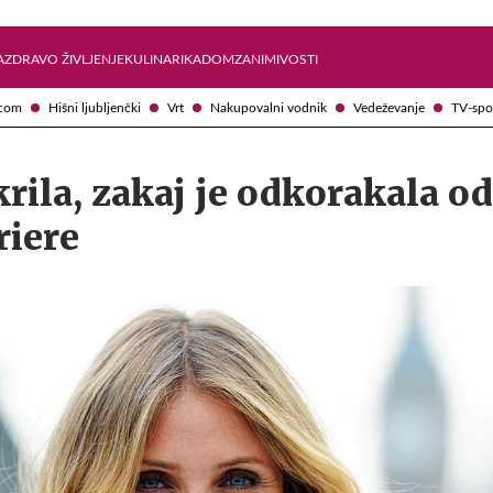
Želite prejemati e-novice?
Uživajmo pametno
A
ZDRAVO ŽIVLJENJE
KULINARIKA
DOM
ZANIMIVOSTI
com
Hišni ljubljenčki
Vrt
Nakupovalni vodnik
Vedeževanje
TV-spo
krila, zakaj je odkorakala od
riere