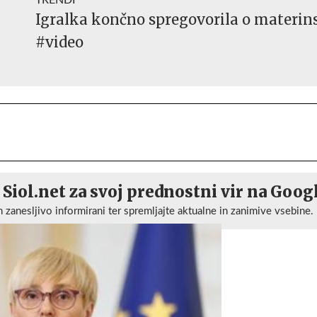
TRENDI
Igralka končno spregovorila o materin
#video
 Siol.net za svoj prednostni vir na Goog
n zanesljivo informirani ter spremljajte aktualne in zanimive vsebine.