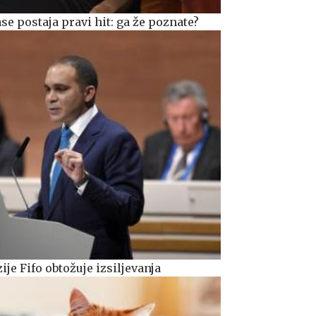
ase postaja pravi hit: ga že poznate?
ije Fifo obtožuje izsiljevanja