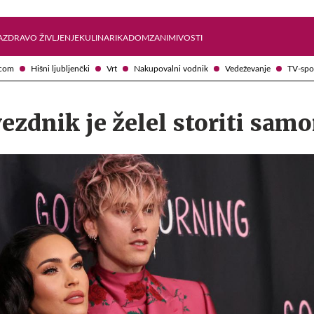
Želite prejemati e-novice?
Uživajmo pametno
A
ZDRAVO ŽIVLJENJE
KULINARIKA
DOM
ZANIMIVOSTI
com
Hišni ljubljenčki
Vrt
Nakupovalni vodnik
Vedeževanje
TV-spo
ezdnik je želel storiti sam