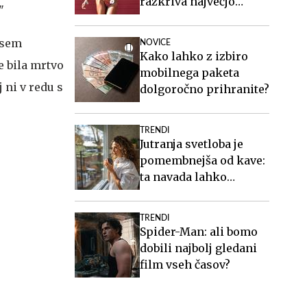
razkriva največjo
"
zablodo o hujšanju, ki ji
mnogi verjamejo
 sem
NOVICE
Kako lahko z izbiro
e bila mrtvo
mobilnega paketa
 ni v redu s
dolgoročno prihranite?
TRENDI
Jutranja svetloba je
pomembnejša od kave:
ta navada lahko
izboljša vaš spanec
TRENDI
Spider-Man: ali bomo
dobili najbolj gledani
film vseh časov?