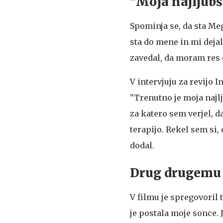
"Moja najljubš
Spominja se, da sta Meg
sta do mene in mi dejal
zavedal, da moram res o
V intervjuju za revijo 
"Trenutno je moja najl
za katero sem verjel, da
terapijo. Rekel sem si,
dodal.
Drug drugemu 
V filmu je spregovoril
je postala moje sonce. J