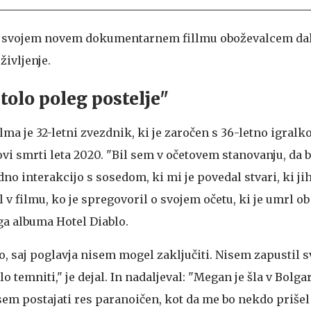
v svojem novem dokumentarnem fillmu oboževalcem da
življenje.
tolo poleg postelje"
ilma je 32-letni zvezdnik, ki je zaročen s 36-letno igralk
ovi smrti leta 2020. "Bil sem v očetovem stanovanju, da b
dno interakcijo s sosedom, ki mi je povedal stvari, ki j
al v filmu, ko je spregovoril o svojem očetu, ki je umrl ob
ega albuma Hotel Diablo.
o, saj poglavja nisem mogel zaključiti. Nisem zapustil s
o temniti," je dejal. In nadaljeval: "Megan je šla v Bolgar
sem postajati res paranoičen, kot da me bo nekdo prišel 