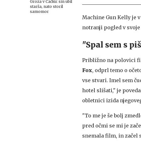
Groza v Čačku: sin ubil
starša, nato storil
samomor
Machine Gun Kelly je 
notranji pogled v svoje 
"Spal sem s piš
Približno na polovici f
Fox
, odprl temo o očet
vse stvari. Imel sem ču
hotel slišati," je poved
obletnici izida njegov
"To me je še bolj zmedl
pred očmi se mi je začel
snemala film, in začel 