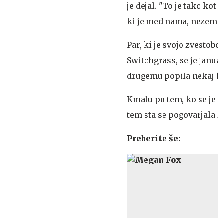
je dejal. "To je tako kot
ki je med nama, nezemel
Par, ki je svojo zvesto
Switchgrass, se je janua
drugemu popila nekaj k
Kmalu po tem, ko se je p
tem sta se pogovarjala ž
Preberite še: