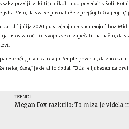
 vsaka pravljica, ki ti je nikoli niso povedali v šoli. Kot d
jska. Vem, da sva se poznala že v prejšnjih življenjih," j
bo potrdil julija 2020 po srečanju na snemanju filma Mid
rja letos zaročil in svojo zvezo zapečatil na način, da s
rvi.
ar zaročil, je vir za revijo People povedal, da zaroka ni 
e nekaj časa," je dejal in dodal: "Bila je ljubezen na prvi
TRENDI
Megan Fox razkrila: Ta miza je videla 