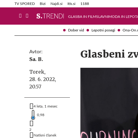
Info in obvestila
Tehnik
TV SPORED
Bizi
Najdi.si
Itis.si
1188
GLASBA IN FILM
SLAVNI
MODA IN LEPOT
Dober vid
Lepotni posegi
Ona-On.
Glasbeni zv
Avtor:
Sa. B.
Torek,
28. 6. 2022,
20.57
4 leta, 1 mesec
0,98
2
Natisni članek