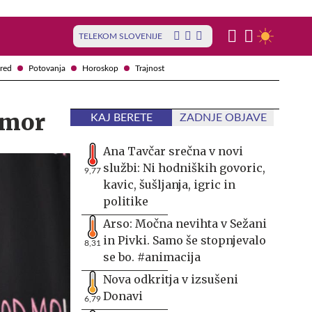
TELEKOM SLOVENIJE
red
Potovanja
Horoskop
Trajnost
omor
KAJ BERETE
ZADNJE OBJAVE
Ana Tavčar srečna v novi
službi: Ni hodniških govoric,
9,77
kavic, šušljanja, igric in
politike
Arso: Močna nevihta v Sežani
in Pivki. Samo še stopnjevalo
8,31
se bo. #animacija
Nova odkritja v izsušeni
Donavi
6,79