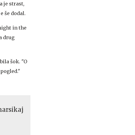
a je strast,
e še dodal.
night in the
ta drug
bila šok. "O
 pogled."
marsikaj