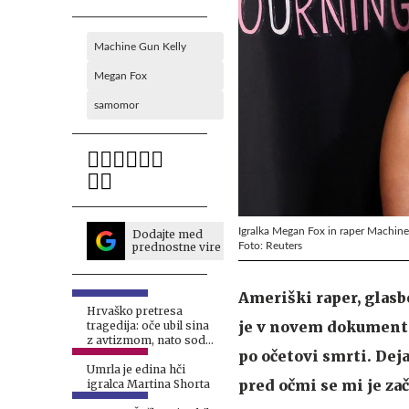
Machine Gun Kelly
Megan Fox
samomor
Igralka Megan Fox in raper Machine 
Dodajte med
Foto: Reuters
prednostne vire
Ameriški raper, glasb
Hrvaško pretresa
je v novem dokumentar
tragedija: oče ubil sina
z avtizmom, nato sodil
po očetovi smrti. Deja
še sebi
Umrla je edina hči
pred očmi se mi je za
igralca Martina Shorta