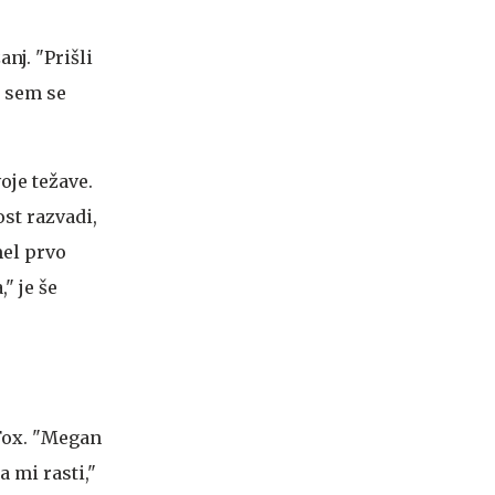
anj. "Prišli
t sem se
oje težave.
st razvadi,
mel prvo
" je še
 Fox. "Megan
a mi rasti,"