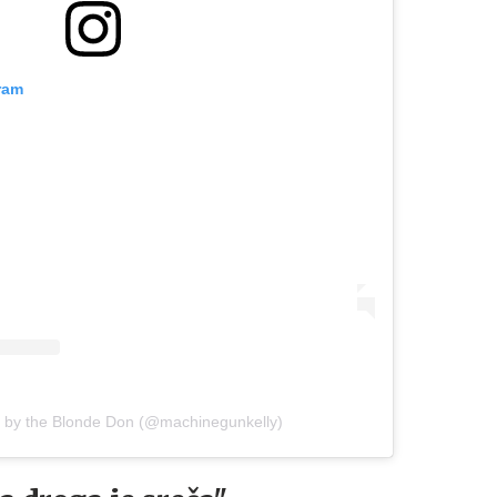
ram
d by the Blonde Don (@machinegunkelly)