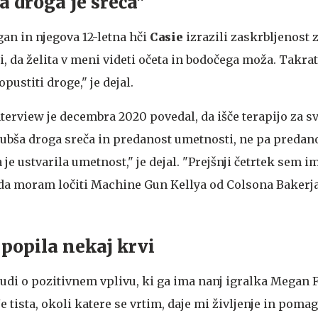
a droga je sreča"
an in njegova 12-letna hči
Casie
izrazili zaskrbljenost z
i, da želita v meni videti očeta in bodočega moža. Takra
pustiti droge," je dejal.
Interview je decembra 2020 povedal, da išče terapijo za sv
jubša droga sreča in predanost umetnosti, ne pa predano
 je ustvarila umetnost," je dejal. "Prejšnji četrtek sem i
 da moram ločiti Machine Gun Kellya od Colsona Bakerja,
popila nekaj krvi
 tudi o pozitivnem vplivu, ki ga ima nanj igralka Megan
e tista, okoli katere se vrtim, daje mi življenje in pomag