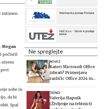
l intimen
o
Megan
Ne spreglejte
i počistil
ih nisem
NOVICE
Kateri Microsoft Office
 prvi
izbrati? Primerjava
različic Office 2024 in
Office 2021.
voje sobe in
TRENDI
ijo, da bi
Valerija Slapnik
(Življenje na tehtnici)
ubit. Spal