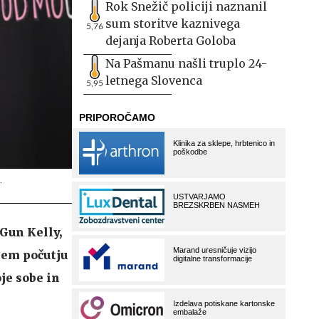
Rok Snežič policiji naznanil
sum storitve kaznivega
5,76
dejanja Roberta Goloba
Na Pašmanu našli truplo 24-
letnega Slovenca
5,95
.
 Gun Kelly,
jem počutju
oje sobe in