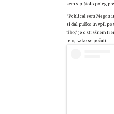
sem s pištolo poleg pos
"Poklical sem Megan in
si dal puško in vpil po
tiho," je o strašnem tr
tem, kako se počuti.