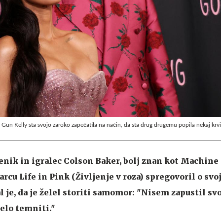
Gun Kelly sta svojo zaroko zapečatila na način, da sta drug drugemu popila nekaj krvi
enik in igralec Colson Baker, bolj znan kot Machine
cu Life in Pink (Življenje v roza) spregovoril o svo
l je, da je želel storiti samomor: "Nisem zapustil sv
čelo temniti."