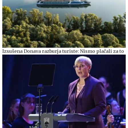
Izsušena Donava razburja turiste: Nismo plačali za to