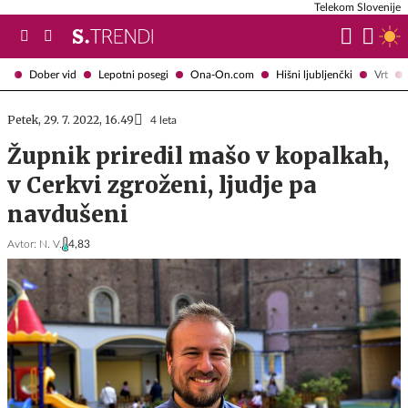
Telekom Slovenije
Dober vid
Lepotni posegi
Ona-On.com
Hišni ljubljenčki
Vrt
Petek, 29. 7. 2022, 16.49
4 leta
Župnik priredil mašo v kopalkah,
v Cerkvi zgroženi, ljudje pa
navdušeni
Avtor:
N. V.
4,83