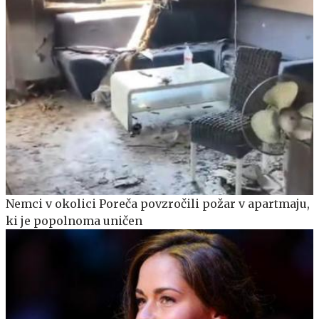
Nemci v okolici Poreča povzročili požar v apartmaju,
ki je popolnoma uničen