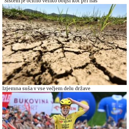
"Sistem je očitno veliko boljši kot pri nas"
Izjemna suša v vse večjem delu države