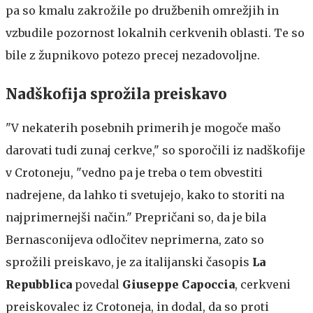
pa so kmalu zakrožile po družbenih omrežjih in
vzbudile pozornost lokalnih cerkvenih oblasti. Te so
bile z župnikovo potezo precej nezadovoljne.
Nadškofija sprožila preiskavo
"V nekaterih posebnih primerih je mogoče mašo
darovati tudi zunaj cerkve," so sporočili iz nadškofije
v Crotoneju, "vedno pa je treba o tem obvestiti
nadrejene, da lahko ti svetujejo, kako to storiti na
najprimernejši način." Prepričani so, da je bila
Bernasconijeva odločitev neprimerna, zato so
sprožili preiskavo, je za italijanski časopis
La
Repubblica
povedal
Giuseppe Capoccia
, cerkveni
preiskovalec iz Crotoneja, in dodal, da so proti