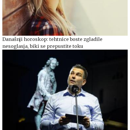
Današnji horoskop: tehtnice boste zgladile
nesoglasja, biki se prepustite toku