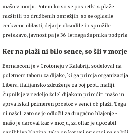
mašo v morju. Potem ko so se posnetki s plaže
razširili po družbenih omrežjih, so se oglasile
cerkvene oblasti, dejanje obsodile in sprožile
preiskavo, javnost pa je 36-letnega župnika podprla.
Ker na plaži ni bilo sence, so šli v morje
Bernasconi je v Crotoneju v Kalabriji sodeloval na
poletnem taboru za dijake, ki ga prireja organizacija
Libera, italijansko združenje za boj proti mafiji.
Župnik je v nedeljo želel dijakom prirediti mašo in
sprva iskal primeren prostor v senci ob plaži. Tega
ni našel, zato se je odločil za drugačno hlajenje -
mašo je daroval kar v morju, za oltar je uporabil
napihljivo blazino, tako on kot vsi prisotni pa so bili