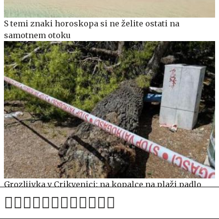
S temi znaki horoskopa si ne želite ostati na
samotnem otoku
Grozljivka v Crikvenici: na kopalce na plaži padlo
večje drevo #video