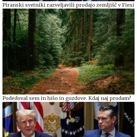
Piranski svetniki razveljavili prodajo zemljišč v Fiesi
Podedoval sem in hišo in gozdove. Kdaj naj prodam?