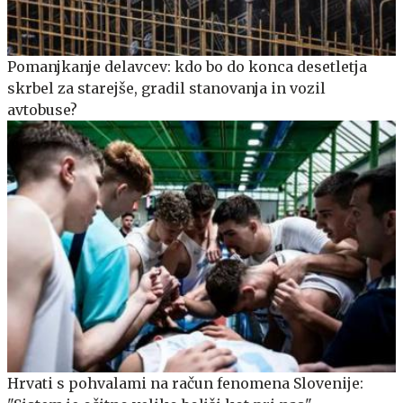
Pomanjkanje delavcev: kdo bo do konca desetletja
skrbel za starejše, gradil stanovanja in vozil
avtobuse?
Hrvati s pohvalami na račun fenomena Slovenije: