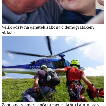
Velik odziv na osnutek zakona o demografskem
skladu
Zahtevne razmere: toča presenetila štiri alpiniste v