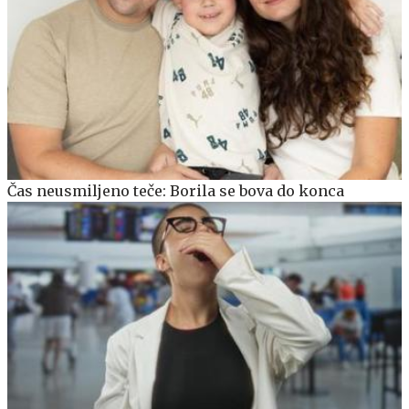
Čas neusmiljeno teče: Borila se bova do konca