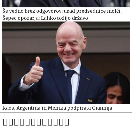
Še vedno brez odgovorov: urad predsednice molči,
Šepec opozarja: Lahko tožijo državo
Kaos. Argentina in Mehika podpirata Giannija
Infantina in s tem kršita sklepe.