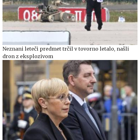
Neznani leteči predmet trčil v tovorno letalo, našli
dron z eksplozivom