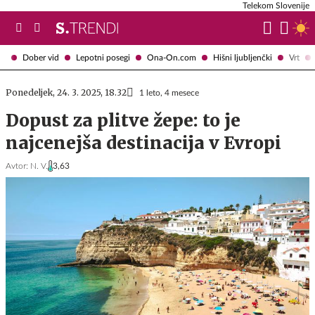
Telekom Slovenije
Dober vid
Lepotni posegi
Ona-On.com
Hišni ljubljenčki
Vrt
Ponedeljek, 24. 3. 2025, 18.32
1 leto, 4 mesece
Dopust za plitve žepe: to je
najcenejša destinacija v Evropi
Avtor:
N. V.
3,63