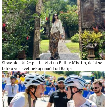
Slovenka, ki že pet let živi na Baliju: Mislim, da bi se
lahko ves svet nekaj naučil od Balija