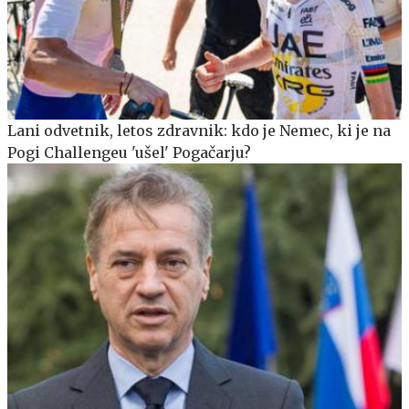
Lani odvetnik, letos zdravnik: kdo je Nemec, ki je na
Pogi Challengeu 'ušel' Pogačarju?