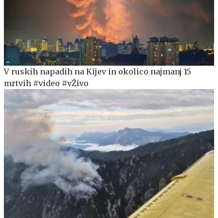
V ruskih napadih na Kijev in okolico najmanj 15
mrtvih #video #vŽivo