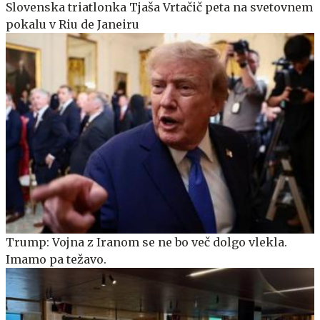
Slovenska triatlonka Tjaša Vrtačič peta na svetovnem
pokalu v Riu de Janeiru
Trump: Vojna z Iranom se ne bo več dolgo vlekla.
Imamo pa težavo.