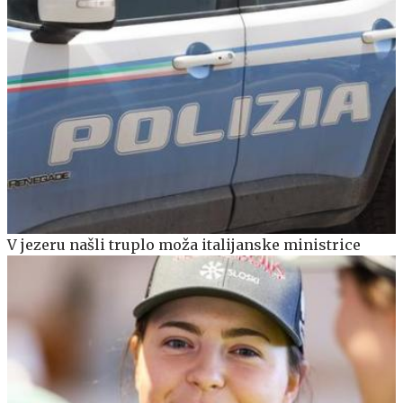
V jezeru našli truplo moža italijanske ministrice