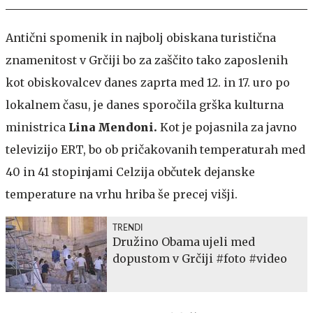
Antični spomenik in najbolj obiskana turistična
znamenitost v Grčiji bo za zaščito tako zaposlenih
kot obiskovalcev danes zaprta med 12. in 17. uro po
lokalnem času, je danes sporočila grška kulturna
ministrica
Lina Mendoni.
Kot je pojasnila za javno
televizijo ERT, bo ob pričakovanih temperaturah med
40 in 41 stopinjami Celzija občutek dejanske
temperature na vrhu hriba še precej višji.
TRENDI
Družino Obama ujeli med
dopustom v Grčiji #foto #video