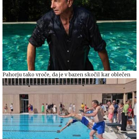
Pahorju tako vroče, da je v bazen skočil kar oblečen