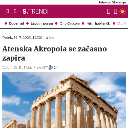
Telekom Slovenije
Dober vid
Lepotni posegi
Ona-On.com
Hišni ljubljenčki
Vrt
Petek, 14. 7. 2023, 11.32
3 leta
Atenska Akropola se začasno
zapira
Avtorji:
Sa. B.,
Matic Prevc/STA
0,24