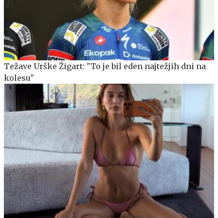
Težave Urške Žigart: "To je bil eden najtežjih dni na
kolesu"