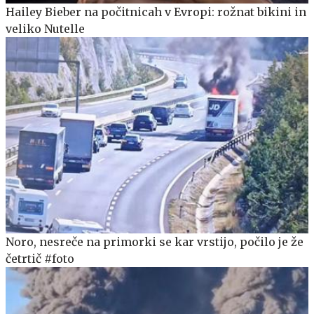
Hailey Bieber na počitnicah v Evropi: rožnat bikini in
veliko Nutelle
Noro, nesreče na primorki se kar vrstijo, počilo je že
četrtič #foto