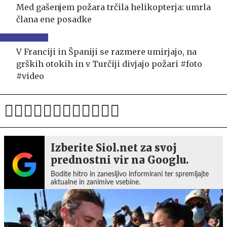
Med gašenjem požara trčila helikopterja: umrla
člana ene posadke
V Franciji in Španiji se razmere umirjajo, na
grških otokih in v Turčiji divjajo požari #foto
#video
Izberite Siol.net za svoj
prednostni vir na Googlu.
Bodite hitro in zanesljivo informirani ter spremljajte
aktualne in zanimive vsebine.