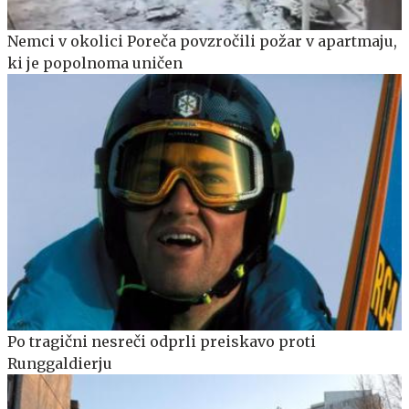
Nemci v okolici Poreča povzročili požar v apartmaju,
ki je popolnoma uničen
Po tragični nesreči odprli preiskavo proti
Runggaldierju