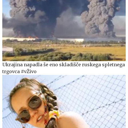
Ukrajina napadla še eno skladišče ruskega spletnega
trgovca #vŽivo