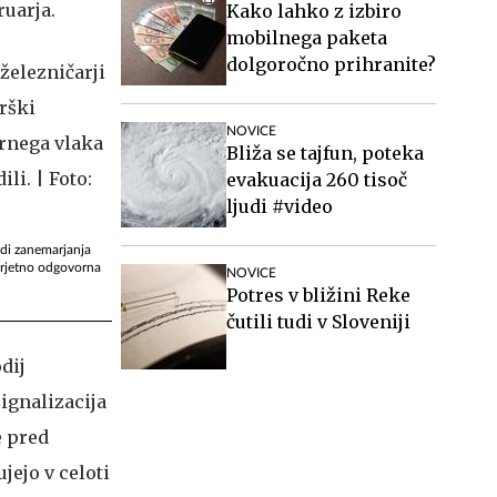
ruarja.
Kako lahko z izbiro
mobilnega paketa
dolgoročno prihranite?
NOVICE
Bliža se tajfun, poteka
evakuacija 260 tisoč
ljudi #video
radi zanemarjanja
verjetno odgovorna
NOVICE
Potres v bližini Reke
čutili tudi v Sloveniji
dij
ignalizacija
e pred
jejo v celoti