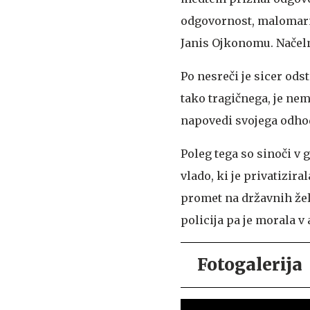
odgovornost, malomarno
Janis Ojkonomu. Načeln
Po nesreči je sicer od
tako tragičnega, je nemo
napovedi svojega odho
Poleg tega so sinoči v 
vlado, ki je privatizira
promet na državnih žel
policija pa je morala v 
Fotogalerija