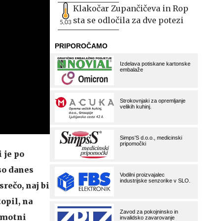
Klakočar Zupančičeva in Rop
sta se odločila za dve potezi
5,03
 je po
so danes
srečo, naj bi
opil, na
 gmotni