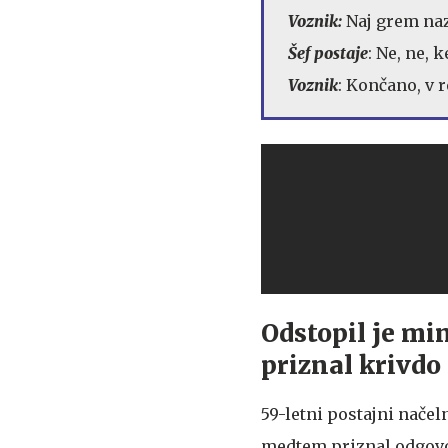
Voznik:
Naj grem naz
Šef postaje
: Ne, ne, 
Voznik
: Končano, v 
Odstopil je min
priznal krivdo
59-letni postajni načeln
medtem priznal odgovor