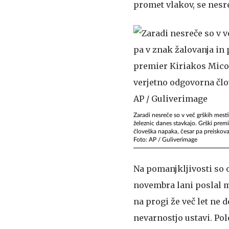
promet vlakov, se nesre
Zaradi nesreče so v več grških mestih
železnic danes stavkajo. Grški premi
človeška napaka, česar pa preiskovalc
Foto: AP / Guliverimage
Na pomanjkljivosti so o
novembra lani poslal m
na progi že več let ne 
nevarnostjo ustavi. Pol