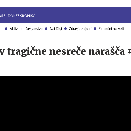
Želite prejemati e-novice?
Uživajmo pametno
OSEL DANES
KRONIKA
Aktivno državljanstvo
Naj Digi
Zdravje za jutri
Finančni nasveti
ev tragične nesreče narašča 