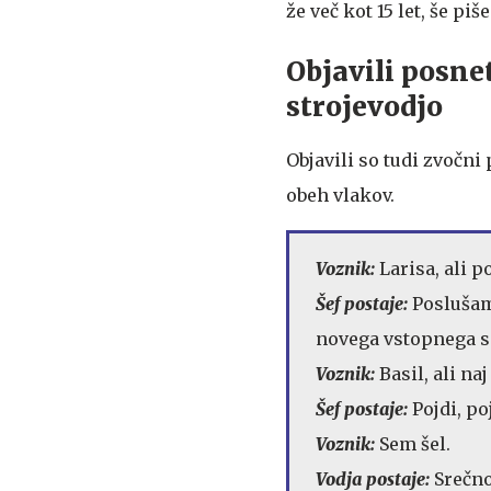
že več kot 15 let, še piš
Objavili posne
strojevodjo
Objavili so tudi zvočn
obeh vlakov.
Voznik:
Larisa, ali p
Šef postaje:
Poslušam
novega vstopnega s
Voznik:
Basil, ali na
Šef postaje:
Pojdi, po
Voznik:
Sem šel.
Vodja postaje:
Srečno