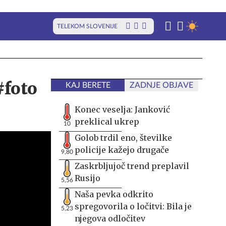
TELEKOM SLOVENIJE
#foto
KAJ BERETE
ZADNJE OBJAVE
Konec veselja: Janković
preklical ukrep
10
Golob trdil eno, številke
policije kažejo drugače
9,80
Zaskrbljujoč trend preplavil
Rusijo
5,56
Naša pevka odkrito
spregovorila o ločitvi: Bila je
5,23
njegova odločitev