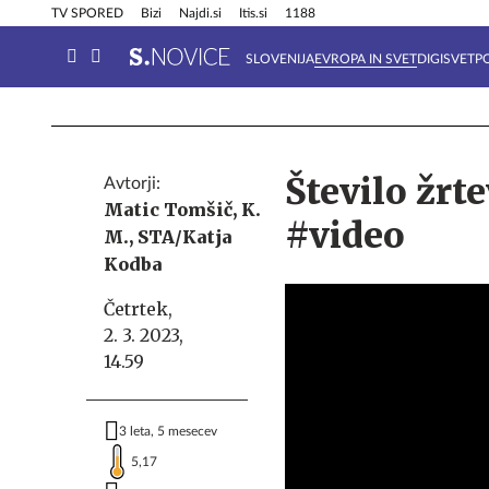
Info in obvestila
Tehnik
TV SPORED
Bizi
Najdi.si
Itis.si
1188
SLOVENIJA
EVROPA IN SVET
DIGISVET
P
Število žrt
Avtorji:
Matic Tomšič,
K.
#video
M.,
STA/Katja
Kodba
Četrtek,
2. 3. 2023,
14.59
3 leta, 5 mesecev
5,17