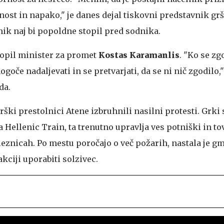
st in napako," je danes dejal tiskovni predstavnik gr
ik naj bi popoldne stopil pred sodnika.
stopil minister za promet
Kostas Karamanlis
. "Ko se zg
goče nadaljevati in se pretvarjati, da se ni nič zgodilo," 
da.
grški prestolnici Atene izbruhnili nasilni protesti. Grki 
la Hellenic Train, ta trenutno upravlja ves potniški in t
eznicah. Po mestu poročajo o več požarih, nastala je g
akciji uporabiti solzivec.