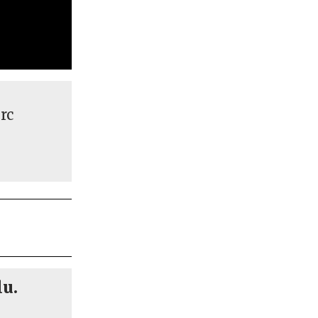
irc
lu.