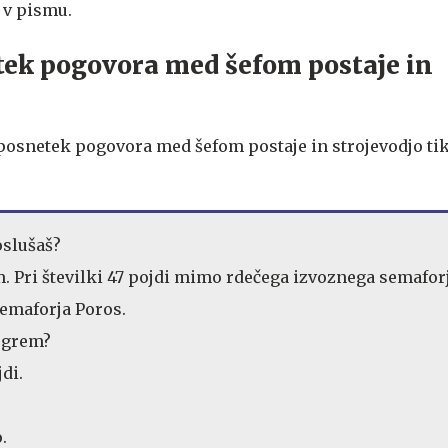
e v pismu.
tek pogovora med šefom postaje in
i posnetek pogovora med šefom postaje in strojevodjo t
oslušaš?
. Pri številki 47 pojdi mimo rdečega izvoznega semafor
emaforja Poros.
j grem?
jdi.
.