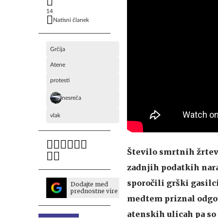
14
Natisni članek
Grčija
Atene
protesti
nesreča
vlak
Število smrtnih žrtev
zadnjih podatkih nara
sporočili grški gasilci
Dodajte med
prednostne vire
medtem priznal odgovo
atenskih ulicah pa so 