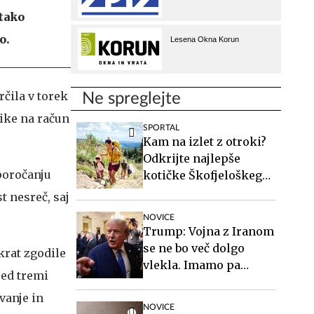
 tako
o.
rčila v torek
Ne spreglejte
tike na račun
SPORTAL
Kam na izlet z otroki?
Odkrijte najlepše
poročanju
kotičke Škofjeloškega
hribovja.
t nesreč, saj
NOVICE
Trump: Vojna z Iranom
se ne bo več dolgo
krat zgodile
vlekla. Imamo pa
red tremi
težavo.
vanje in
NOVICE