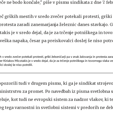
če ne bodo končale," piše v pismu sindikata z dne 7. feb
 v sredo zvečer potekali protesti, grški železničarji pa v znak žalovanja in protesta za
er Kiriakos Micotakis je v sredo dejal, da je za trčenje potniškega in tovornega vlaka 
i doslej še niso potrdili.
pozorili tudi v drugem pismu, ki ga je sindikat strojevo
inistrstvu za promet. Po navedbah iz pisma svetlobna s
deluje, kot tudi ne evropski sistem za nadzor vlakov, ki t
eg tega varnostni in svetlobni sistemi v predorih ne delu