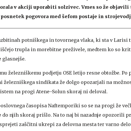
morala v akciji uporabiti solzivec. Vmes so že objavili
 posnetek pogovora med šefom postaje in strojevodj
azbitinah potniškega in tovornega vlaka, ki sta v Larisi t
 iščejo trupla in morebitne preživele, medtem ko so kri
e glasnejše.
u železniškemu podjetju OSE letijo resne obtožbe. Po 
i železniškega sindikata že dolgo opozarjali na možnos
istem na progi Atene–Solun skoraj ni deloval.
oslovnega časopisa Naftemporiki so se na progi že več
e do njih skoraj prišlo. Na to naj bi nazadnje opozorili p
sprejeti zaščitni ukrepi za delovna mesta ter varno delo