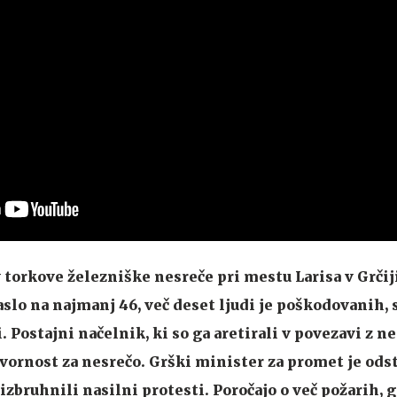
 torkove železniške nesreče pri mestu Larisa v Grčiji
slo na najmanj 46, več deset ljudi je poškodovanih, 
. Postajni načelnik, ki so ga aretirali v povezavi z ne
rnost za nesrečo. Grški minister za promet je odst
izbruhnili nasilni protesti. Poročajo o več požarih,