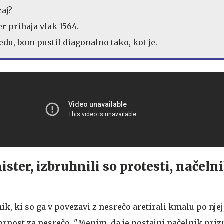
aj?
ker prihaja vlak 1564.
redu, bom pustil diagonalno tako, kot je.
ister, izbruhnili so protesti, načeln
ik, ki so ga v povezavi z nesrečo aretirali kmalu po njej,
nost za nesrečo. "Menim, da je postajni načelnik priz