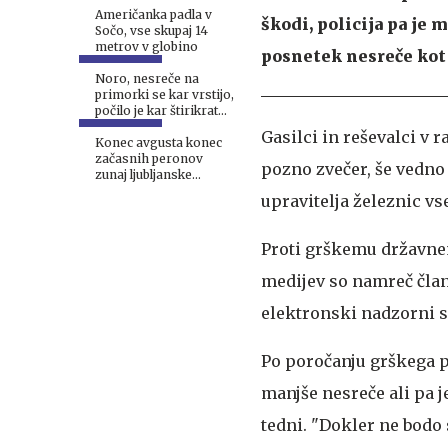
Američanka padla v
škodi, policija pa je 
Sočo, vse skupaj 14
metrov v globino
posnetek nesreče kot
Noro, nesreče na
primorki se kar vrstijo,
počilo je kar štirikrat
#foto
Gasilci in reševalci v r
Konec avgusta konec
začasnih peronov
pozno zvečer, še vedno
zunaj ljubljanske
železniške postaje
upravitelja železnic vs
Proti grškemu državnem
medijev so namreč član
elektronski nadzorni s
Po poročanju grškega p
manjše nesreče ali pa j
tedni. "Dokler ne bodo 