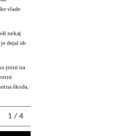
ške vlade
odi nekaj
je dejal ob
so jezni na
ovorni
motna škoda,
1
/ 4