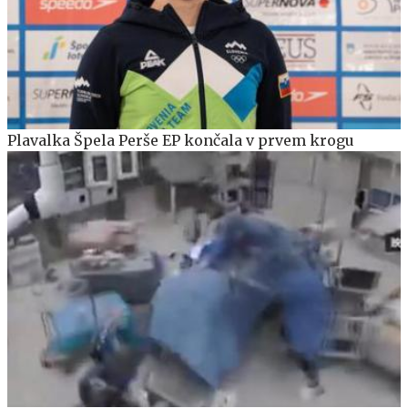
Plavalka Špela Perše EP končala v prvem krogu