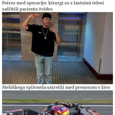
Potres med operacijo: kirurgi so z lastnimi telesi
zaščitili pacienta #video
Mehiškega vplivneža ustrelili med prenosom v živo