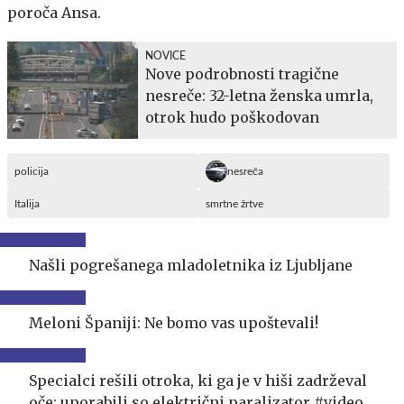
poroča Ansa.
NOVICE
Nove podrobnosti tragične
nesreče: 32-letna ženska umrla,
otrok hudo poškodovan
policija
nesreča
Italija
smrtne žrtve
Našli pogrešanega mladoletnika iz Ljubljane
Meloni Španiji: Ne bomo vas upoštevali!
Specialci rešili otroka, ki ga je v hiši zadrževal
oče: uporabili so električni paralizator #video