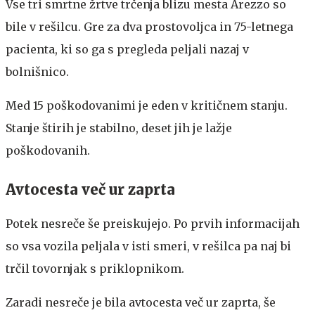
Vse tri smrtne žrtve trčenja blizu mesta Arezzo so
bile v rešilcu. Gre za dva prostovoljca in 75-letnega
pacienta, ki so ga s pregleda peljali nazaj v
bolnišnico.
Med 15 poškodovanimi je eden v kritičnem stanju.
Stanje štirih je stabilno, deset jih je lažje
poškodovanih.
Avtocesta več ur zaprta
Potek nesreče še preiskujejo. Po prvih informacijah
so vsa vozila peljala v isti smeri, v rešilca pa naj bi
trčil tovornjak s priklopnikom.
Zaradi nesreče je bila avtocesta več ur zaprta, še