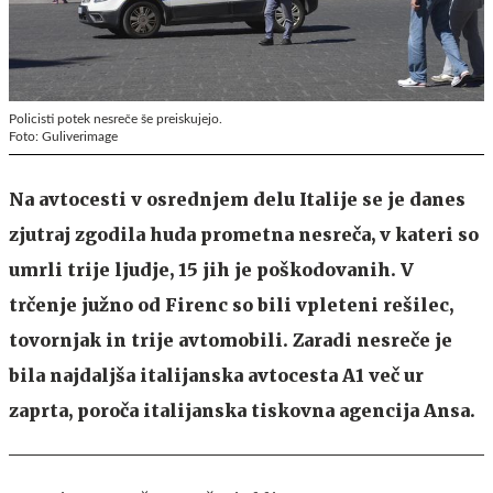
Policisti potek nesreče še preiskujejo.
Foto: Guliverimage
Na avtocesti v osrednjem delu Italije se je danes
zjutraj zgodila huda prometna nesreča, v kateri so
umrli trije ljudje, 15 jih je poškodovanih. V
trčenje južno od Firenc so bili vpleteni rešilec,
tovornjak in trije avtomobili. Zaradi nesreče je
bila najdaljša italijanska avtocesta A1 več ur
zaprta, poroča italijanska tiskovna agencija Ansa.