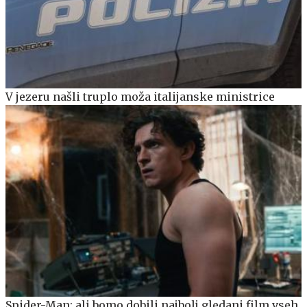
V jezeru našli truplo moža italijanske ministrice
Spider-Man: ali bomo dobili najbolj gledani film vseh