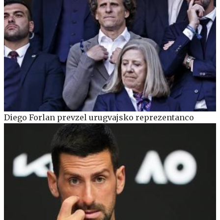
Diego Forlan prevzel urugvajsko reprezentanco