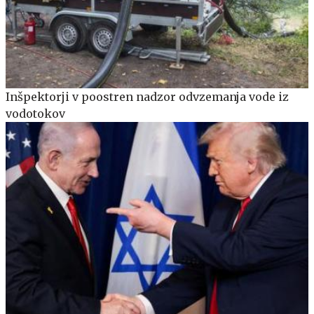
Inšpektorji v poostren nadzor odvzemanja vode iz
vodotokov