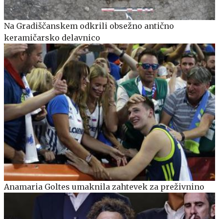
Na Gradiščanskem odkrili obsežno antično
keramičarsko delavnico
Anamaria Goltes umaknila zahtevek za preživnino