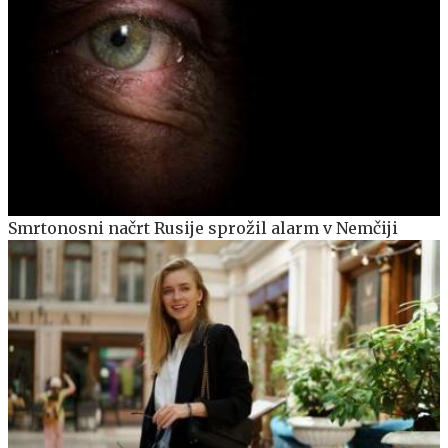
Smrtonosni načrt Rusije sprožil alarm v Nemčiji