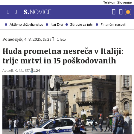
Telekom Slovenije
Aktivno državljanstvo
Naj Digi
Zdravje za jutri
Finančni nasveti
Ponedeljek, 4. 8. 2025, 19.23
1 leto
Huda prometna nesreča v Italiji:
trije mrtvi in 15 poškodovanih
Avtorji:
K. M.,
STA
1,24