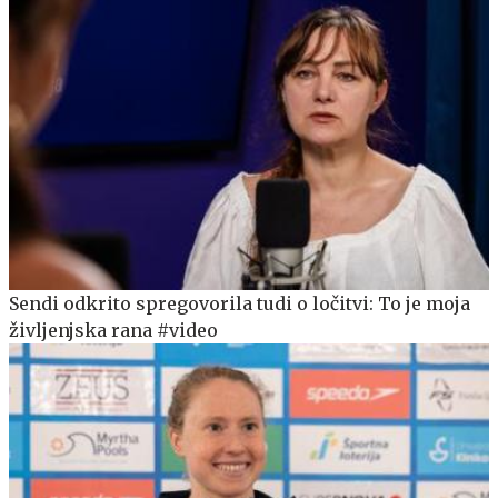
Sendi odkrito spregovorila tudi o ločitvi: To je moja
življenjska rana #video