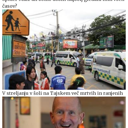
časov?
V streljanju v šoli na Tajskem več mrtvih in ranjenih