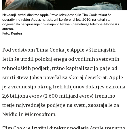
Nekdanji izvršni direktor Appla Steve Jobs (desno) in Tim Cook, takrat še
operativni direktor Appla, na tiskovni konferenci leta 2010, na kateri sta
odgovarjala na vprašanja novinarjev o težavah pametnega telefona iPhone 4 z
anteno.
Foto: Reuters
Pod vodstvom Tima Cooka je Apple v štirinajstih
letih še utrdil položaj enega od vodilnih svetovnih
tehnoloških podjetij, tržno kapitalizacijo pa je od
smrti Steva Jobsa povečal za skoraj desetkrat. Apple
je z vrednostjo okrog treh bilijonov dolarjev oziroma
2,6 bilijona evrov (2.600 milijard evrov) trenutno
tretje najvrednejše podjetje na svetu, zaostaja le za
Nvidio in Microsoftom.
Tim Cook je izvršni direktor podjetja Apple trenutno