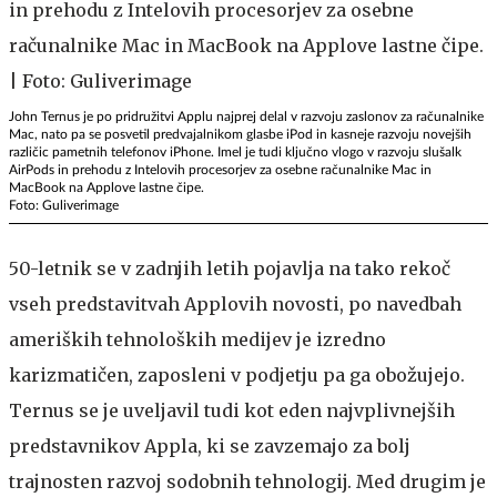
John Ternus je po pridružitvi Applu najprej delal v razvoju zaslonov za računalnike
Mac, nato pa se posvetil predvajalnikom glasbe iPod in kasneje razvoju novejših
različic pametnih telefonov iPhone. Imel je tudi ključno vlogo v razvoju slušalk
AirPods in prehodu z Intelovih procesorjev za osebne računalnike Mac in
MacBook na Applove lastne čipe.
Foto: Guliverimage
50-letnik se v zadnjih letih pojavlja na tako rekoč
vseh predstavitvah Applovih novosti, po navedbah
ameriških tehnoloških medijev je izredno
karizmatičen, zaposleni v podjetju pa ga obožujejo.
Ternus se je uveljavil tudi kot eden najvplivnejših
predstavnikov Appla, ki se zavzemajo za bolj
trajnosten razvoj sodobnih tehnologij. Med drugim je