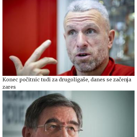
Konec počitnic tudi za drugoligaše, danes se začenja
zares