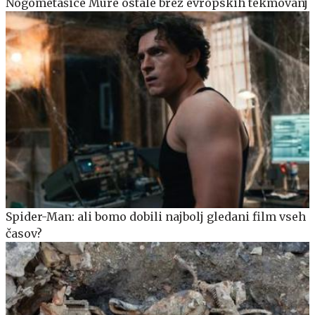
Nogometašice Mure ostale brez evropskih tekmovanj
Spider-Man: ali bomo dobili najbolj gledani film vseh
časov?