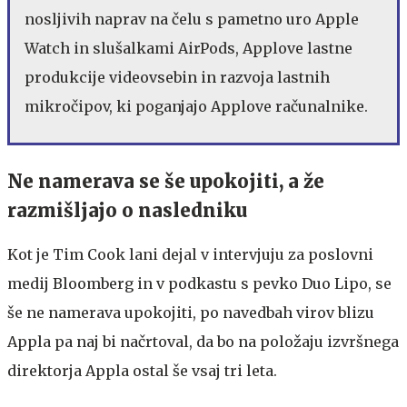
nosljivih naprav na čelu s pametno uro Apple
Watch in slušalkami AirPods, Applove lastne
produkcije videovsebin in razvoja lastnih
mikročipov, ki poganjajo Applove računalnike.
Ne namerava se še upokojiti, a že
razmišljajo o nasledniku
Kot je Tim Cook lani dejal v intervjuju za poslovni
medij Bloomberg in v podkastu s pevko Duo Lipo, se
še ne namerava upokojiti, po navedbah virov blizu
Appla pa naj bi načrtoval, da bo na položaju izvršnega
direktorja Appla ostal še vsaj tri leta.