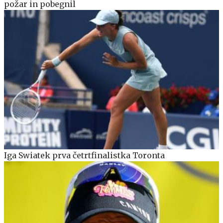
požar in pobegnil
Iga Swiatek prva četrtfinalistka Toronta