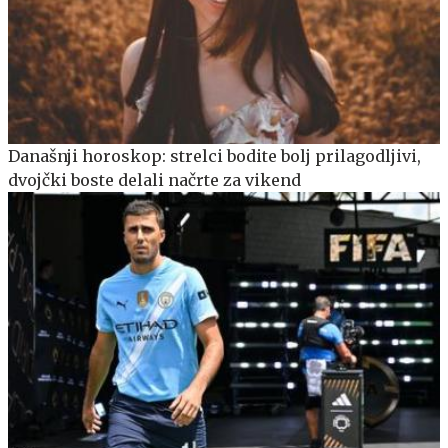
Današnji horoskop: strelci bodite bolj prilagodljivi,
dvojčki boste delali načrte za vikend