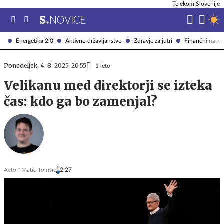
Telekom Slovenije
Energetika 2.0
Aktivno državljanstvo
Zdravje za jutri
Finančni nasve
Ponedeljek, 4. 8. 2025, 20.55
1 leto
Velikanu med direktorji se izteka
čas: kdo ga bo zamenjal?
Avtor:
Matic Tomšič
2,27