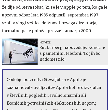
že dlje od Steva Jobsa, ki se je v Apple po tem, ko ga je
upravni odbor leta 1985 odpustil, septembra 1997
vrnil v vlogi vršilca dolžnosti prvega direktorja,
formalno pa je položaj prevzel januarja 2000.
NOVICE
Zuckerberg napoveduje: Konec je
s pametnimi telefoni. To jih bo
nadomestilo.
Obdobje po vrnitvi Steva Jobsa v Apple je
zaznamovala uveljavitev Appla kot proizvajalca
v številnih pogledih revolucionarnih ali
ikoničnih potrošniških elektronskih naprav,