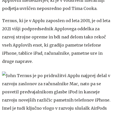
Applovih menedžerjev, ki je v vodstveni hierarhiji
podjetja uvrščen neposredno pod Tima Cooka.
Ternus, ki je v Applu zaposlen od leta 2001, je od leta
2021 višji podpredsednik Applovega oddelka za
razvoj strojne opreme in bdi nad delom tako rekoč
vseh Applovih enot, ki gradijo pametne telefone
iPhone, tablice iPad, računalnike, pametne ure in
druge naprave.