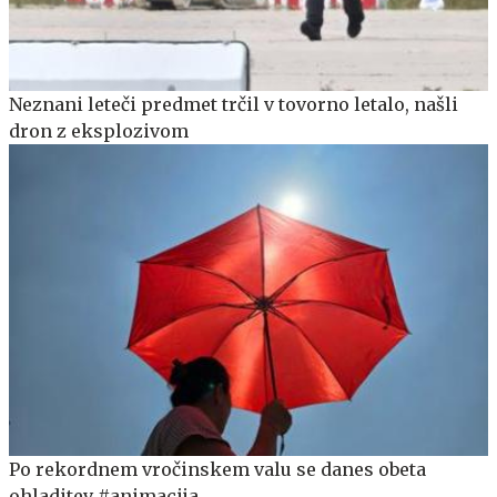
Neznani leteči predmet trčil v tovorno letalo, našli
dron z eksplozivom
Po rekordnem vročinskem valu se danes obeta
ohladitev #animacija