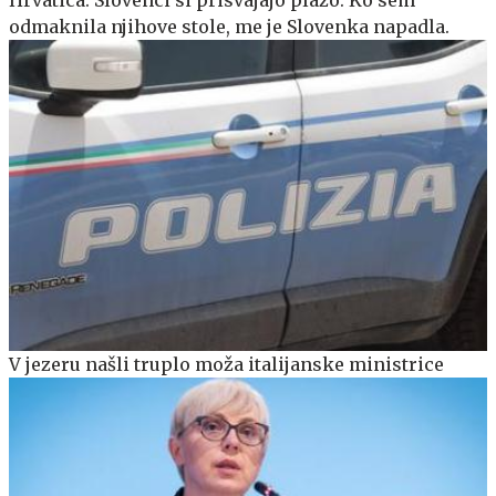
Hrvatica: Slovenci si prisvajajo plažo. Ko sem
odmaknila njihove stole, me je Slovenka napadla.
V jezeru našli truplo moža italijanske ministrice