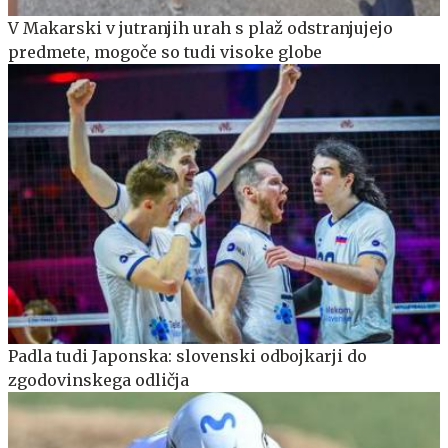
V Makarski v jutranjih urah s plaž odstranjujejo
predmete, mogoče so tudi visoke globe
Padla tudi Japonska: slovenski odbojkarji do
zgodovinskega odličja