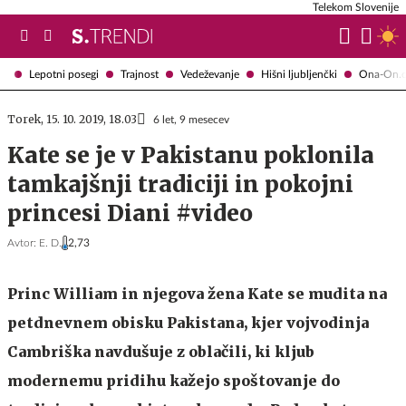
Telekom Slovenije
Lepotni posegi
Trajnost
Vedeževanje
Hišni ljubljenčki
Ona-On.
Torek, 15. 10. 2019, 18.03
6 let, 9 mesecev
Kate se je v Pakistanu poklonila
tamkajšnji tradiciji in pokojni
princesi Diani #video
Avtor:
E. D.
2,73
Princ William in njegova žena Kate se mudita na
petdnevnem obisku Pakistana, kjer vojvodinja
Cambriška navdušuje z oblačili, ki kljub
modernemu pridihu kažejo spoštovanje do