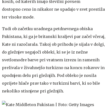
kosih, od katerih imajo številni povsem
dostopno ceno in nikakor ne spadajo v svet prestiža
ter visoke mode.
Tudi ob začetku uradnega petdnevnega obiska
Pakistana, ki ga je britanski kraljevi par začel včeraj,
Kate ni razočarala. Takoj ob prihodu je sijala v dolgi,
do gležnjev segajoči obleki, ki se je iz nežne
svetlomodre barve pri vratnem izrezu in ramenih
prelivala v živahnejšo turkizno na koncu rokavov in
spodnjem delu pri gležnjih. Pod obleko je nosila
oprijete hlače prav tako v turkizni barvi, ki so bile
nekoliko stisnjene pri gležnjih.