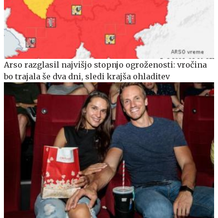
Arso razglasil najvišjo stopnjo ogroženosti: vročina
bo trajala še dva dni, sledi krajša ohladitev