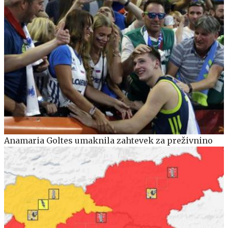
Anamaria Goltes umaknila zahtevek za preživnino