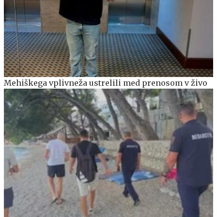
Mehiškega vplivneža ustrelili med prenosom v živo