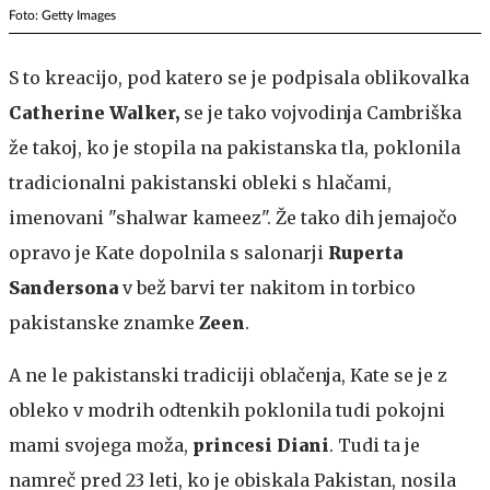
Foto: Getty Images
S to kreacijo, pod katero se je podpisala oblikovalka
Catherine Walker,
se je tako vojvodinja Cambriška
že takoj, ko je stopila na pakistanska tla, poklonila
tradicionalni pakistanski obleki s hlačami,
imenovani "shalwar kameez". Že tako dih jemajočo
opravo je Kate dopolnila s salonarji
Ruperta
Sandersona
v bež barvi ter nakitom in torbico
pakistanske znamke
Zeen
.
A ne le pakistanski tradiciji oblačenja, Kate se je z
obleko v modrih odtenkih poklonila tudi pokojni
mami svojega moža,
princesi Diani
. Tudi ta je
namreč pred 23 leti, ko je obiskala Pakistan, nosila