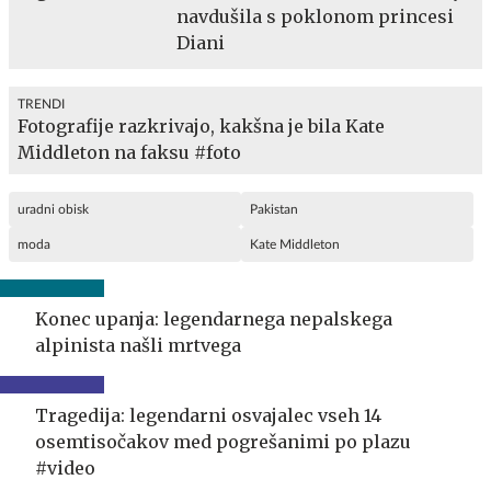
navdušila s poklonom princesi
Diani
TRENDI
Fotografije razkrivajo, kakšna je bila Kate
Middleton na faksu #foto
uradni obisk
Pakistan
moda
Kate Middleton
Konec upanja: legendarnega nepalskega
alpinista našli mrtvega
Tragedija: legendarni osvajalec vseh 14
osemtisočakov med pogrešanimi po plazu
#video