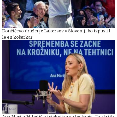
Dončićevo druženje Lakersov v Sloveniji bo izpustil
le en košarkar
Ana Marija Mihelič o injekcijah za hujšanje: To, da jih