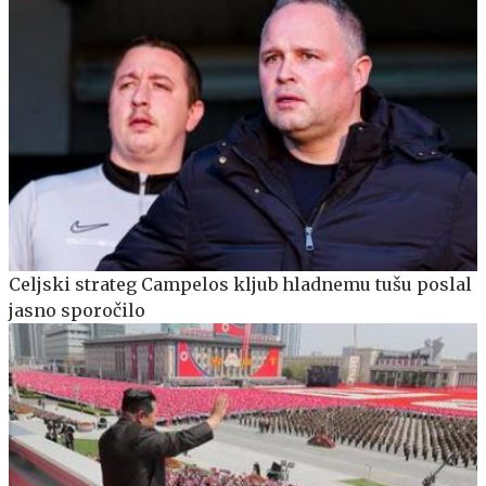
Celjski strateg Campelos kljub hladnemu tušu poslal
jasno sporočilo