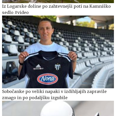
Iz Logarske doline po zahtevnejši poti na Kamniško
sedlo #video
Sobočanke po veliki napaki v izdihljajih zapravile
zmago in po podaljšku izgubile