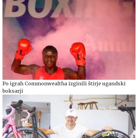
Po igrah Commonwealtha izginili štirje ugandski
boksarji