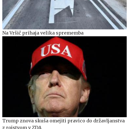
Na Vršič prihaja velika sprememba
Trump znova skuša omejiti pravico do državljanstva
z rojstvom v ZDA