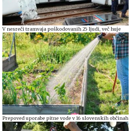
V nesreči tramvaja poškodovanih 25 ljudi, več huje
Prepoved uporabe pitne vode v 16 slovenskih občinah