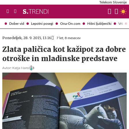
Telekom Slovenije
Dober vid
Lepotni posegi
Ona-On.com
Hišni ljubljenčki
Vrt
Ponedeljek, 28. 9. 2015, 13.16
7 let, 8 mesecev
Zlata paličica kot kažipot za dobre
otroške in mladinske predstave
Avtor:
Katja Nared
3