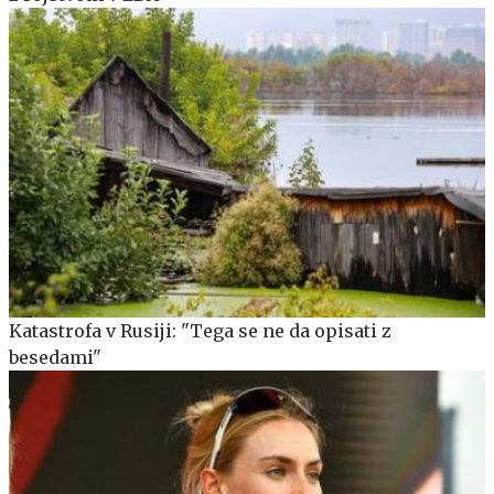
Katastrofa v Rusiji: "Tega se ne da opisati z
besedami"