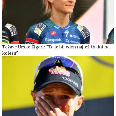
Težave Urške Žigart: "To je bil eden najtežjih dni na
kolesu"